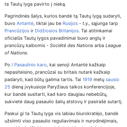
ta Tautų lyga pavirto į nieką.
Pagrindinės šalys, kurios bandė tą Tautų lygą sudaryti,
buvo
Antantė
, tiktai jau be
Rusijos
- t.y., sąjunga tarp
Prancūzijos
ir
Didžiosios Britanijos
. Tai atitinkamai
oficialūs Tautų lygos pavadinimai buvo anglų ir
prancūzų kalbomis -
Société des Nations
arba
League
of Nations
.
Po
I Pasaulinio karo
, kai senoji Antantė kažkaip
nepasiteisino, prancūzai su britais nutarė kažkaip
padaryti, kad būtų galima tartis. Tai
1919
metų
sausio
25
dieną įvykusioje Paryžiaus taikos konferencijoje,
kur bandė susitarti, kad karo daugiau nebebūtų,
sukvietė daug pasaulio šalių atstovų ir pasirašė sutartį.
Paskui gi ta Tautų lyga vis labiau biurokratėjo, bandė
užsiimti viso pasaulio reguliavimais ir nurodinėjimais,