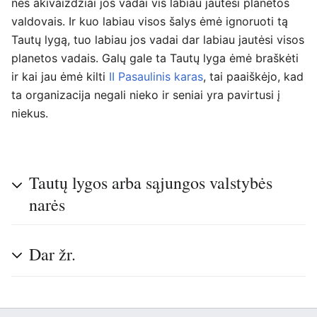
nes akivaizdžiai jos vadai vis labiau jautėsi planetos
valdovais. Ir kuo labiau visos šalys ėmė ignoruoti tą
Tautų lygą, tuo labiau jos vadai dar labiau jautėsi visos
planetos vadais. Galų gale ta Tautų lyga ėmė braškėti
ir kai jau ėmė kilti
II Pasaulinis karas
, tai paaiškėjo, kad
ta organizacija negali nieko ir seniai yra pavirtusi į
niekus.
Tautų lygos arba sąjungos valstybės
narės
Dar žr.