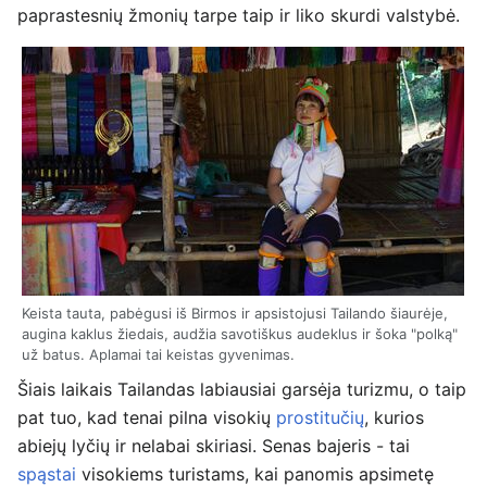
paprastesnių žmonių tarpe taip ir liko skurdi valstybė.
Keista tauta, pabėgusi iš Birmos ir apsistojusi Tailando šiaurėje,
augina kaklus žiedais, audžia savotiškus audeklus ir šoka "polką"
už batus. Aplamai tai keistas gyvenimas.
Šiais laikais Tailandas labiausiai garsėja turizmu, o taip
pat tuo, kad tenai pilna visokių
prostitučių
, kurios
abiejų lyčių ir nelabai skiriasi. Senas bajeris - tai
spąstai
visokiems turistams, kai panomis apsimetę