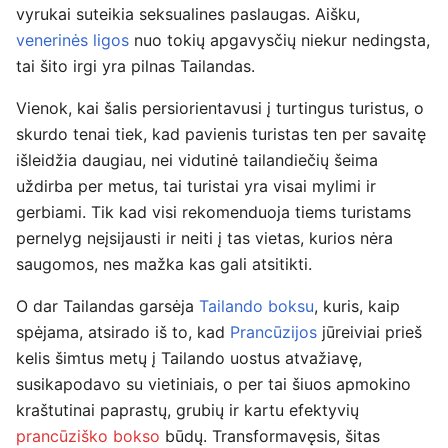
vyrukai suteikia seksualines paslaugas. Aišku,
venerinės ligos
nuo tokių apgavysčių niekur nedingsta,
tai šito irgi yra pilnas Tailandas.
Vienok, kai šalis persiorientavusi į turtingus turistus, o
skurdo tenai tiek, kad pavienis turistas ten per savaitę
išleidžia daugiau, nei vidutinė tailandiečių šeima
uždirba per metus, tai turistai yra visai mylimi ir
gerbiami. Tik kad visi rekomenduoja tiems turistams
pernelyg neįsijausti ir neiti į tas vietas, kurios nėra
saugomos, nes mažka kas gali atsitikti.
O dar Tailandas garsėja
Tailando boksu
, kuris, kaip
spėjama, atsirado iš to, kad
Prancūzijos
jūreiviai prieš
kelis šimtus metų į Tailando uostus atvažiavę,
susikapodavo su vietiniais, o per tai šiuos apmokino
kraštutinai paprastų, grubių ir kartu efektyvių
prancūziško bokso
būdų. Transformavęsis, šitas