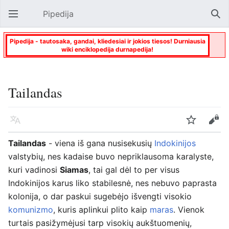
Pipedija
Atverti pagrindinį meniu
Paie
Pipedija - tautosaka, gandai, kliedesiai ir jokios tiesos! Durniausia
wiki enciklopedija durnapedija!
Tailandas
Kalba
Stebėti
Keisti
Tailandas
- viena iš gana nusisekusių
Indokinijos
valstybių, nes kadaise buvo nepriklausoma karalyste,
kuri vadinosi
Siamas
, tai gal dėl to per visus
Indokinijos karus liko stabilesnė, nes nebuvo paprasta
kolonija, o dar paskui sugebėjo išvengti visokio
komunizmo
, kuris aplinkui plito kaip
maras
. Vienok
turtais pasižymėjusi tarp visokių aukštuomenių,