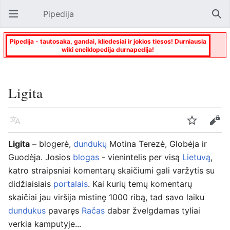
Pipedija
Atverti pagrindinį meniu
Paie
Pipedija - tautosaka, gandai, kliedesiai ir jokios tiesos! Durniausia
wiki enciklopedija durnapedija!
Ligita
Kalba
Stebėti
Keisti
Ligita
– blogerė,
dundukų
Motina Terezė, Globėja ir
Guodėja. Josios
blogas
- vienintelis per visą
Lietuvą
,
katro straipsniai komentarų skaičiumi gali varžytis su
didžiaisiais
portalais
. Kai kurių temų komentarų
skaičiai jau viršija mistinę 1000 ribą, tad savo laiku
dundukus
pavaręs
Račas
dabar žvelgdamas tyliai
verkia kamputyje...