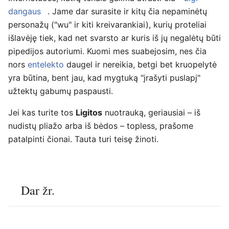
dangaus
. Jame dar surasite ir kitų čia nepaminėtų
personažų ("wu" ir kiti kreivarankiai), kurių proteliai
išlavėję tiek, kad net svarsto ar kuris iš jų negalėtų būti
pipedijos autoriumi. Kuomi mes suabejosim, nes čia
nors
entelekto
daugel ir nereikia, betgi bet kruopelytė
yra būtina, bent jau, kad mygtuką "įrašyti puslapį"
užtektų gabumų paspausti.
Jei kas turite tos
Ligitos
nuotrauką, geriausiai – iš
nudistų pliažo arba iš bėdos – topless, prašome
patalpinti čionai. Tauta turi teisę žinoti.
Dar žr.