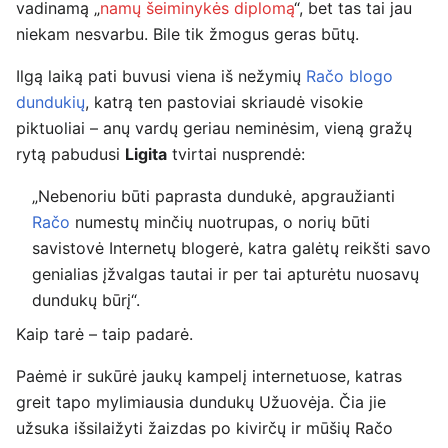
vadinamą „
namų šeiminykės diplomą
“, bet tas tai jau
niekam nesvarbu. Bile tik žmogus geras būtų.
Ilgą laiką pati buvusi viena iš nežymių
Račo blogo
dundukių
, katrą ten pastoviai skriaudė visokie
piktuoliai – anų vardų geriau neminėsim, vieną gražų
rytą pabudusi
Ligita
tvirtai nusprendė:
„Nebenoriu būti paprasta dundukė, apgraužianti
Račo
numestų minčių nuotrupas, o norių būti
savistovė Internetų blogerė, katra galėtų reikšti savo
genialias įžvalgas tautai ir per tai apturėtu nuosavų
dundukų būrį“.
Kaip tarė – taip padarė.
Paėmė ir sukūrė jaukų kampelį internetuose, katras
greit tapo mylimiausia dundukų Užuovėja. Čia jie
užsuka išsilaižyti žaizdas po kivirčų ir mūšių Račo