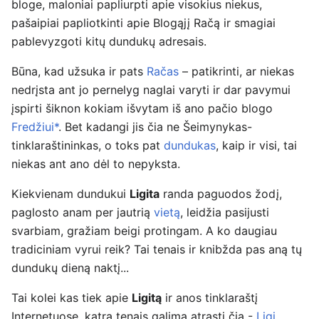
bloge, maloniai papliurpti apie visokius niekus,
pašaipiai papliotkinti apie Blogąjį Račą ir smagiai
pablevyzgoti kitų dundukų adresais.
Būna, kad užsuka ir pats
Račas
– patikrinti, ar niekas
nedrįsta ant jo pernelyg naglai varyti ir dar pavymui
įspirti šiknon kokiam išvytam iš ano pačio blogo
Fredžiui*
. Bet kadangi jis čia ne Šeimynykas-
tinklaraštininkas, o toks pat
dundukas
, kaip ir visi, tai
niekas ant ano dėl to nepyksta.
Kiekvienam dundukui
Ligita
randa paguodos žodį,
paglosto anam per jautrią
vietą
, leidžia pasijusti
svarbiam, gražiam beigi protingam. A ko daugiau
tradiciniam vyrui reik? Tai tenais ir knibžda pas aną tų
dundukų dieną naktį...
Tai kolei kas tiek apie
Ligitą
ir anos tinklaraštį
Internetuose, katrą tenais galima atrasti čia -
Ligi