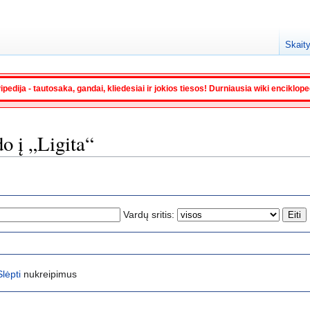
Skaity
ipedija - tautosaka, gandai, kliedesiai ir jokios tiesos! Durniausia wiki enciklop
do į „Ligita“
Vardų sritis:
Slėpti
nukreipimus