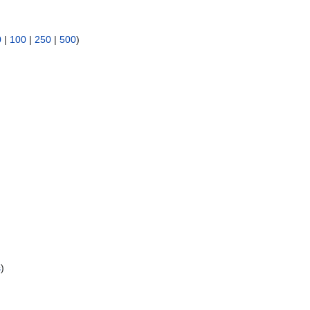
0
|
100
|
250
|
500
)
s
)
)