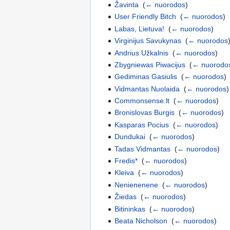
Žavinta
‎
(
← nuorodos
)
User Friendly Bitch
‎
(
← nuorodos
)
Labas, Lietuva!
‎
(
← nuorodos
)
Virginijus Savukynas
‎
(
← nuorodos
Andrius Užkalnis
‎
(
← nuorodos
)
Zbygniewas Piwacijus
‎
(
← nuorodo
Gediminas Gasiulis
‎
(
← nuorodos
)
Vidmantas Nuolaida
‎
(
← nuorodos
)
Commonsense.lt
‎
(
← nuorodos
)
Bronislovas Burgis
‎
(
← nuorodos
)
Kasparas Pocius
‎
(
← nuorodos
)
Dundukai
‎
(
← nuorodos
)
Tadas Vidmantas
‎
(
← nuorodos
)
Fredis*
‎
(
← nuorodos
)
Kleiva
‎
(
← nuorodos
)
Nenienenene
‎
(
← nuorodos
)
Žiedas
‎
(
← nuorodos
)
Bitininkas
‎
(
← nuorodos
)
Beata Nicholson
‎
(
← nuorodos
)