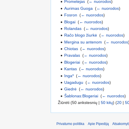
Prometejas
‎
(
← nuorodos
)
Aurimas Guoga
‎
(
← nuorodos
)
Fosron
‎
(
← nuorodos
)
Blogai
‎
(
← nuorodos
)
Rolandas
‎
(
← nuorodos
)
Račo blogo žiurkė
‎
(
← nuorodos
)
Mergina su antenom
‎
(
← nuorodos
Chiotas
‎
(
← nuorodos
)
Pravalas
‎
(
← nuorodos
)
Blogeriai
‎
(
← nuorodos
)
Kantas
‎
(
← nuorodos
)
Inga*
‎
(
← nuorodos
)
Uagadugu
‎
(
← nuorodos
)
Giedrė
‎
(
← nuorodos
)
Šablonas:Blogeriai
‎
(
← nuorodos
)
Žiūrėti (50 ankstesnių |
50 kitų
) (
20
|
5
Privatumo politika
Apie Pipediją
Atsakomyb