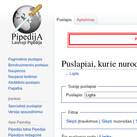
Puslapis
Aptarimas
P
Pagrindinis puslapis
Puslapiai, kurie nuro
Bendruomenės portalas
Naujienos
←
Ligita
Naujausi keitimai
Atsitiktinis puslapis
Jump
Jump
Susiję puslapiai
Pagalba
to
to
Puslapis:
navigation
search
Įrankiai
Specialieji puslapiai
Versija spausdinimui
Filtrai
Slėpti
įtraukimus |
Slėpti
nuorodas |
Apie Pipediją
Pipedija tokia Pipedija
Pipedijos redagcinė
Šie puslapiai rodo į
Ligita
: