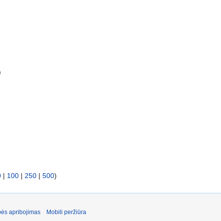
)
0
|
100
|
250
|
500
)
ės apribojimas
Mobili peržiūra