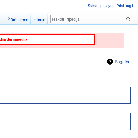
Sukurti paskyrą
Prisijungti
Paieška
ti
Žiūrėti kodą
Istorija
edija durnapedija!
Pagalba