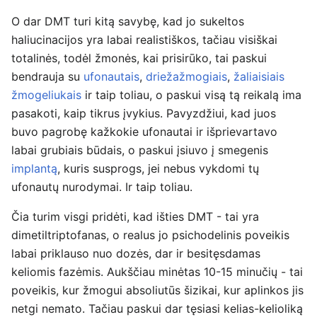
O dar DMT turi kitą savybę, kad jo sukeltos
haliucinacijos yra labai realistiškos, tačiau visiškai
totalinės, todėl žmonės, kai prisirūko, tai paskui
bendrauja su
ufonautais
,
driežažmogiais
,
žaliaisiais
žmogeliukais
ir taip toliau, o paskui visą tą reikalą ima
pasakoti, kaip tikrus įvykius. Pavyzdžiui, kad juos
buvo pagrobę kažkokie ufonautai ir išprievartavo
labai grubiais būdais, o paskui įsiuvo į smegenis
implantą
, kuris susprogs, jei nebus vykdomi tų
ufonautų nurodymai. Ir taip toliau.
Čia turim visgi pridėti, kad išties DMT - tai yra
dimetiltriptofanas, o realus jo psichodelinis poveikis
labai priklauso nuo dozės, dar ir besitęsdamas
keliomis fazėmis. Aukščiau minėtas 10-15 minučių - tai
poveikis, kur žmogui absoliutūs šizikai, kur aplinkos jis
netgi nemato. Tačiau paskui dar tęsiasi kelias-kelioliką