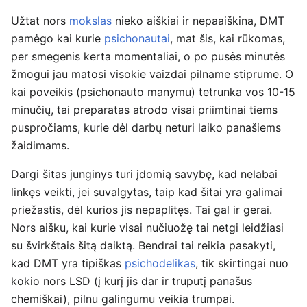
Užtat nors
mokslas
nieko aiškiai ir nepaaiškina, DMT
pamėgo kai kurie
psichonautai
, mat šis, kai rūkomas,
per smegenis kerta momentaliai, o po pusės minutės
žmogui jau matosi visokie vaizdai pilname stiprume. O
kai poveikis (psichonauto manymu) tetrunka vos 10-15
minučių, tai preparatas atrodo visai priimtinai tiems
puspročiams, kurie dėl darbų neturi laiko panašiems
žaidimams.
Dargi šitas junginys turi įdomią savybę, kad nelabai
linkęs veikti, jei suvalgytas, taip kad šitai yra galimai
priežastis, dėl kurios jis nepaplitęs. Tai gal ir gerai.
Nors aišku, kai kurie visai nučiuožę tai netgi leidžiasi
su švirkštais šitą daiktą. Bendrai tai reikia pasakyti,
kad DMT yra tipiškas
psichodelikas
, tik skirtingai nuo
kokio nors LSD (į kurį jis dar ir truputį panašus
chemiškai), pilnu galingumu veikia trumpai.