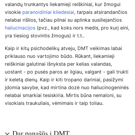
valandų trunkantys liekamieji reiškiniai, kur žmogui
visokie
paranoidiniai kliedesiai
, tarpais atsirandančios
nelabai rišlios, tačiau pilnai su aplinka susiliejančios
haliucinacijos
(pvz., kad koks nors medis, pro kurį eini,
yra tiesiog stovintis žmogus) ir t.t..
Kaip ir kitų psichodelikų atveju, DMT veikimas labai
priklauso nuo vartojimo būdo. Rūkant, liekamieji
reiškiniai galutinai išnyksta per kelias valandas,
uostant - po pusės paros ar ilgiau, valgant - gali trukti
ir keletą dienų. Kaip ir kiti tropano dariniai, pasižymi
įdomia savybe, kad mirtina dozė nuo haliucinogeninės
nelabai smarkiai tesiskiria. Mirtis būna nemaloni, su
visokiais traukuliais, vėmimais ir taip toliau.
Dar panašūs į DMT