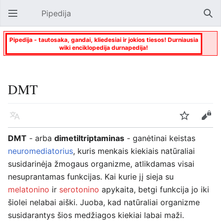
Pipedija
Atverti pagrindinį meniu
Paie
Pipedija - tautosaka, gandai, kliedesiai ir jokios tiesos! Durniausia
wiki enciklopedija durnapedija!
DMT
Kalba
Stebėti
Keisti
DMT
- arba
dimetiltriptaminas
- ganėtinai keistas
neuromediatorius
, kuris menkais kiekiais natūraliai
susidarinėja žmogaus organizme, atlikdamas visai
nesuprantamas funkcijas. Kai kurie jį sieja su
melatonino
ir
serotonino
apykaita, betgi funkcija jo iki
šiolei nelabai aiški. Juoba, kad natūraliai organizme
susidarantys šios medžiagos kiekiai labai maži.