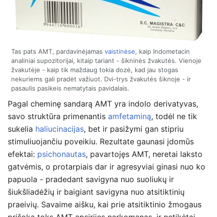
Tas pats AMT, pardavinėjamas
vaistinėse
, kaip Indometacin
analiniai supozitorijai, kitaip tariant - šikninės žvakutės. Vienoje
žvakutėje - kaip tik maždaug tokia dozė, kad jau stogas
nekuriems gali pradėt važiuot. Dvi-trys žvakutės šiknoje - ir
pasaulis pasikeis nematytais pavidalais.
Pagal cheminę sandarą AMT yra indolo derivatyvas,
savo struktūra primenantis
amfetaminą
, todėl ne tik
sukelia
haliucinacijas
, bet ir pasižymi gan stipriu
stimuliuojančiu poveikiu. Rezultate gaunasi įdomūs
efektai:
psichonautas
, pavartojęs AMT, neretai laksto
gatvėmis, o protarpiais dar ir agresyviai ginasi nuo ko
papuola - pradedant savigyna nuo suoliukų ir
šiukšliadėžių ir baigiant savigyna nuo atsitiktinių
praeivių. Savaime aišku, kai prie atsitiktinio žmogaus