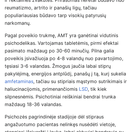
ir rektalinės žvakutės. Prirašomas neretai būdavo nuo
reumatizmo, artrito ir panašių ligų, tačiau
populiariausias būdavo tarp visokių patyrusių
narkomanų.
Pagal poveikio trukmę, AMT yra ganėtinai vidutinis
psichodelikas. Vartojamas tabletėmis, pirmi efektai
pasimato maždaug po 30-60 minučių. Pilna galia
poveikis įsivažiuoja po 4-8 valandų nuo pavartojimo,
tęsiasi 3-6 valandas. Žmogus jaučia labai stiprų
pakylėjimą, energijos antplūdį, panašų į tą, kurį sukelia
amfetaminas
, tačiau su stipriais mąstymo sutrikimais ir
haliucinacijomis, primenančiomis
LSD
, tik kiek
silpnesnėmis. Psichotiniai reiškiniai bendrai trunka
maždaug 18-36 valandas.
Psichozės pagrindinėje stadijoje dėl stipraus
angažuotumo pacientas nelinkęs nusėdėti vietoje,