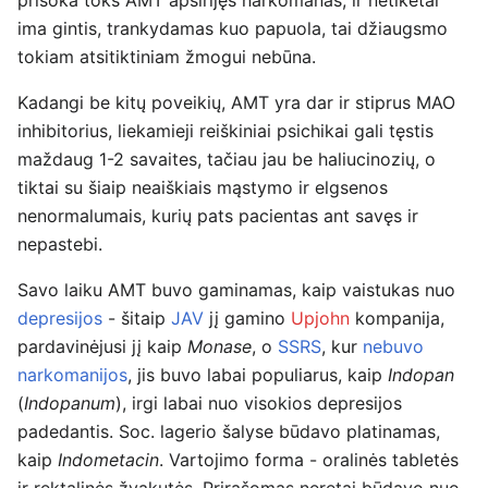
prišoka toks AMT apsirijęs narkomanas, ir netikėtai
ima gintis, trankydamas kuo papuola, tai džiaugsmo
tokiam atsitiktiniam žmogui nebūna.
Kadangi be kitų poveikių, AMT yra dar ir stiprus MAO
inhibitorius, liekamieji reiškiniai psichikai gali tęstis
maždaug 1-2 savaites, tačiau jau be haliucinozių, o
tiktai su šiaip neaiškiais mąstymo ir elgsenos
nenormalumais, kurių pats pacientas ant savęs ir
nepastebi.
Savo laiku AMT buvo gaminamas, kaip vaistukas nuo
depresijos
- šitaip
JAV
jį gamino
Upjohn
kompanija,
pardavinėjusi jį kaip
Monase
, o
SSRS
, kur
nebuvo
narkomanijos
, jis buvo labai populiarus, kaip
Indopan
(
Indopanum
), irgi labai nuo visokios depresijos
padedantis. Soc. lagerio šalyse būdavo platinamas,
kaip
Indometacin
. Vartojimo forma - oralinės tabletės