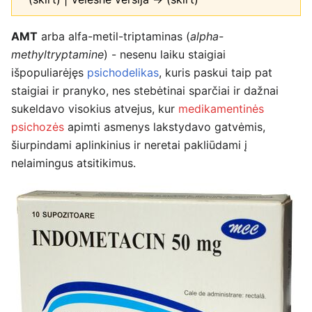
AMT
arba alfa-metil-triptaminas (
alpha-
methyltryptamine
) - nesenu laiku staigiai
išpopuliarėjęs
psichodelikas
, kuris paskui taip pat
staigiai ir pranyko, nes stebėtinai sparčiai ir dažnai
sukeldavo visokius atvejus, kur
medikamentinės
psichozės
apimti asmenys lakstydavo gatvėmis,
šiurpindami aplinkinius ir neretai pakliūdami į
nelaimingus atsitikimus.