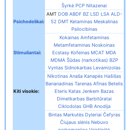
Šyrkė
PCP
Nitazenai
AMT
DOB
ABDF
BZ
LSD
LSA
ALD-
Psichodelikai
:
52
DMT
Ketaminas
Meskalinas
Psilocibinas
Kokainas
Amfetaminas
Metamfetaminas
Noskoinas
Stimuliantai
:
Ecstasy
Kofeinas
MCAT
MDA
MDMA
Šūdas (narkotikas)
BZP
Vyntas
Sidnokarbas
Levamizolas
Nikotinas
Anaša
Kanapės
Hašišas
Bananadinas
Tarenas
Afinas
Betelis
Kiti visokie:
Eteris
Katas
Jenkem
Bazas
Dimetkarbas
Barbitūratai
Ciklodolas
GHB
Anodija
Bintas
Markutės
Dyleriai
Čefyras
Čiujaus slėnis
Nebuvo
narkomanijos
Vaistinėlė