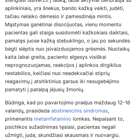
stengiasi išsiveržti į lauką, labai aktyviai bendrauja su
aplinkiniais, yra šnekus, bando kažką veikti, judėti,
tačiau nelaiko dėmesio ir pamesdinėja mintis.
Mąstymas ganėtinai disocijuotas, vienu momentu
pacientas gali staiga susidomėti kažkokiais daiktais,
pamatęs juose kažką stebuklingo, o jau po sekundės
bėgti slėptis nuo įsivaizduojamos grėsmės. Nuotaikų
kaita labai greita, paciento elgesys visiškai
neprognozuojamas, reakcijos į aplinkos dirgiklius
nestabilios, keičiasi nuo neadekvačiai stiprių
reagavimų į atsitiktinius garsus iki nesugebėjimo
pamatyti į patalpą įėjusių žmonių.
Būdinga, kad po pavartojimo praėjus maždaug 12-16
valandų, prasideda
abstinencinis sindromas
,
primenantis
metamfetamino
lomkes. Nepaisant to,
psichikos sužadinimas tęsiasi, pacientas negali
užmigti, juda, skundžiasi skausmais ir nuovargiu.