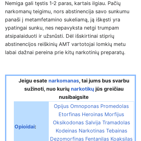
Nemiga gali tęstis 1-2 paras, kartais ilgiau. Pačių
narkomanų teigimu, nors abstinencija savo sunkumu
panaši į metamfetamino sukeliamą, ją iškęsti yra
ypatingai sunku, nes nepavyksta netgi trumpam
atsipalaiduoti ir užsnūsti. Dėl išskirtinai stiprių
abstinencijos reiškinių AMT vartotojai lomkių metu
labai dažnai pereina prie kitų narkotinių preparatų.
Jeigu esate
narkomanas
, tai jums bus svarbu
sužinoti, nuo kurių
narkotikų
jūs greičiau
nusibaigsite
Opijus
Omnoponas
Promedolas
Etorfinas
Heroinas
Morfijus
Oksikodonas
Salvija
Tramadolas
Opioidai
:
Kodeinas
Narkotinas
Tebainas
Dezomorfinas
Fentanilas
Koaksilas