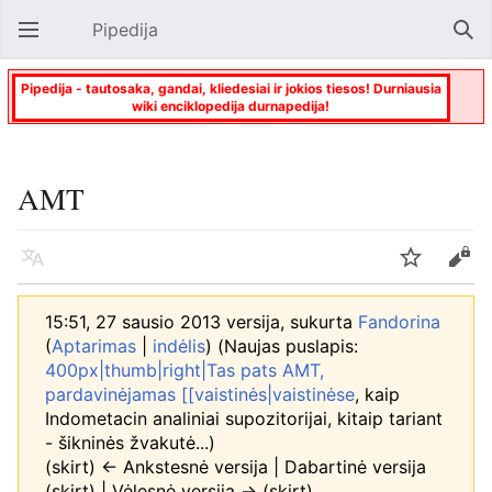
Pipedija
Atverti pagrindinį meniu
Paie
Pipedija - tautosaka, gandai, kliedesiai ir jokios tiesos! Durniausia
wiki enciklopedija durnapedija!
AMT
Kalba
Stebėti
Keisti
15:51, 27 sausio 2013 versija, sukurta
Fandorina
(
Aptarimas
|
indėlis
)
(Naujas puslapis:
400px|thumb|right|Tas pats AMT,
pardavinėjamas [[vaistinės|vaistinėse
, kaip
Indometacin analiniai supozitorijai, kitaip tariant
- šikninės žvakutė...)
(skirt) ← Ankstesnė versija | Dabartinė versija
(skirt) | Vėlesnė versija → (skirt)