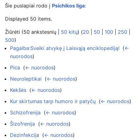
Šie puslapiai rodo į
Psichikos liga
:
Displayed 50 items.
Žiūrėti (50 ankstesnių |
50 kitų
) (
20
|
50
|
100
|
250
|
500
)
Pagalba:Sveiki atvykę į Laisvąją enciklopediją!
‎
(
←
nuorodos
)
Pica
‎
(
← nuorodos
)
Neuroleptikai
‎
(
← nuorodos
)
Kekšės
‎
(
← nuorodos
)
Kur skirtumas tarp humoro ir patyčų
‎
(
← nuorodos
)
Schizofrenija
‎
(
← nuorodos
)
Šizofrenija
‎
(
← nuorodos
)
Dezinfekcija
‎
(
← nuorodos
)