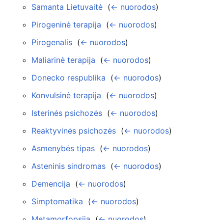
Samanta Lietuvaitė
‎
(
← nuorodos
)
Pirogeninė terapija
‎
(
← nuorodos
)
Pirogenalis
‎
(
← nuorodos
)
Maliarinė terapija
‎
(
← nuorodos
)
Donecko respublika
‎
(
← nuorodos
)
Konvulsinė terapija
‎
(
← nuorodos
)
Isterinės psichozės
‎
(
← nuorodos
)
Reaktyvinės psichozės
‎
(
← nuorodos
)
Asmenybės tipas
‎
(
← nuorodos
)
Asteninis sindromas
‎
(
← nuorodos
)
Demencija
‎
(
← nuorodos
)
Simptomatika
‎
(
← nuorodos
)
Metamorfopsija
‎
(
← nuorodos
)