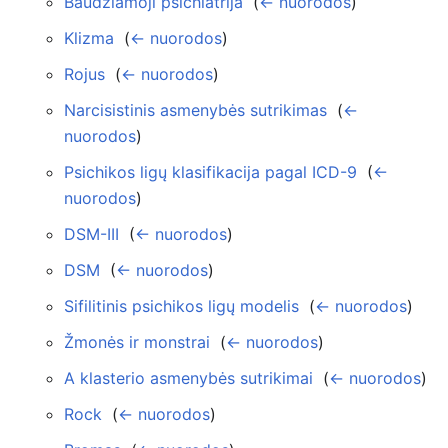
Baudžiamoji psichiatrija
‎
(
← nuorodos
)
Klizma
‎
(
← nuorodos
)
Rojus
‎
(
← nuorodos
)
Narcisistinis asmenybės sutrikimas
‎
(
←
nuorodos
)
Psichikos ligų klasifikacija pagal ICD-9
‎
(
←
nuorodos
)
DSM-III
‎
(
← nuorodos
)
DSM
‎
(
← nuorodos
)
Sifilitinis psichikos ligų modelis
‎
(
← nuorodos
)
Žmonės ir monstrai
‎
(
← nuorodos
)
A klasterio asmenybės sutrikimai
‎
(
← nuorodos
)
Rock
‎
(
← nuorodos
)