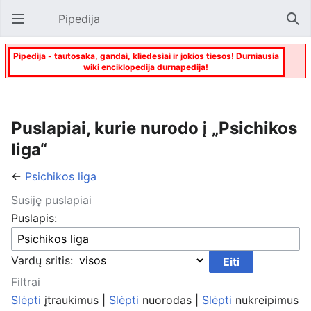
Pipedija
Atverti pagrindinį meniu
Paie
Pipedija - tautosaka, gandai, kliedesiai ir jokios tiesos! Durniausia
wiki enciklopedija durnapedija!
Puslapiai, kurie nurodo į „Psichikos
liga“
←
Psichikos liga
Susiję puslapiai
Puslapis:
Vardų sritis:
Filtrai
Slėpti
įtraukimus |
Slėpti
nuorodas |
Slėpti
nukreipimus