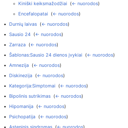
Kiniški keiksmažodžiai
‎
(
← nuorodos
)
Encefalopatai
‎
(
← nuorodos
)
Durnių laivas
‎
(
← nuorodos
)
Sausio 24
‎
(
← nuorodos
)
Zarraza
‎
(
← nuorodos
)
Šablonas:Sausio 24 dienos įvykiai
‎
(
← nuorodos
)
Amnezija
‎
(
← nuorodos
)
Diskinezija
‎
(
← nuorodos
)
Kategorija:Simptomai
‎
(
← nuorodos
)
Bipolinis sutrikimas
‎
(
← nuorodos
)
Hipomanija
‎
(
← nuorodos
)
Psichopatija
‎
(
← nuorodos
)
Asteninis sindromas
‎
(
← nuorodos
)