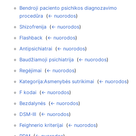
Bendroji paciento psichikos diagnozavimo
procedūra
‎
(
← nuorodos
)
Shizofrenija
‎
(
← nuorodos
)
Flashback
‎
(
← nuorodos
)
Antipsichiatrai
‎
(
← nuorodos
)
Baudžiamoji psichiatrija
‎
(
← nuorodos
)
Regėjimai
‎
(
← nuorodos
)
Kategorija:Asmenybės sutrikimai
‎
(
← nuorodos
)
F kodai
‎
(
← nuorodos
)
Bezdalynės
‎
(
← nuorodos
)
DSM-III
‎
(
← nuorodos
)
Feighnerio kriterijai
‎
(
← nuorodos
)