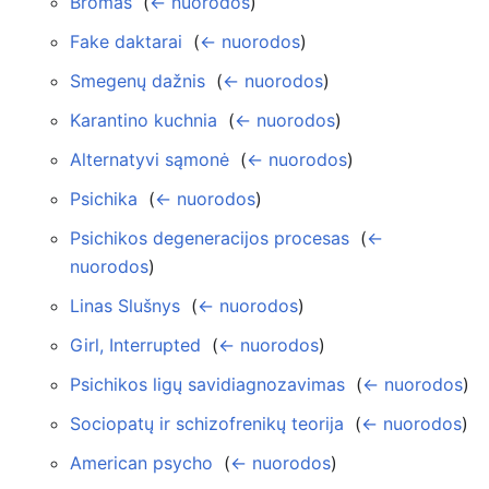
Bromas
‎
(
← nuorodos
)
Fake daktarai
‎
(
← nuorodos
)
Smegenų dažnis
‎
(
← nuorodos
)
Karantino kuchnia
‎
(
← nuorodos
)
Alternatyvi sąmonė
‎
(
← nuorodos
)
Psichika
‎
(
← nuorodos
)
Psichikos degeneracijos procesas
‎
(
←
nuorodos
)
Linas Slušnys
‎
(
← nuorodos
)
Girl, Interrupted
‎
(
← nuorodos
)
Psichikos ligų savidiagnozavimas
‎
(
← nuorodos
)
Sociopatų ir schizofrenikų teorija
‎
(
← nuorodos
)
American psycho
‎
(
← nuorodos
)