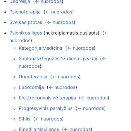
Depresija
‎
(
← nuorodos
)
Psichoterapija
‎
(
← nuorodos
)
Sveikas protas
‎
(
← nuorodos
)
Psichikos ligos
(nukreipiamasis puslapis) ‎
(
←
nuorodos
)
Kategorija:Medicina
‎
(
← nuorodos
)
Šablonas:Gegužės 17 dienos įvykiai
‎
(
←
nuorodos
)
Urinoterapija
‎
(
← nuorodos
)
Lobotomija
‎
(
← nuorodos
)
Elektrokonvulsinė terapija
‎
(
← nuorodos
)
Progresyvinis paralyžius
‎
(
← nuorodos
)
Sifilis
‎
(
← nuorodos
)
Pipedija:Naujienos
‎
(
← nuorodos
)