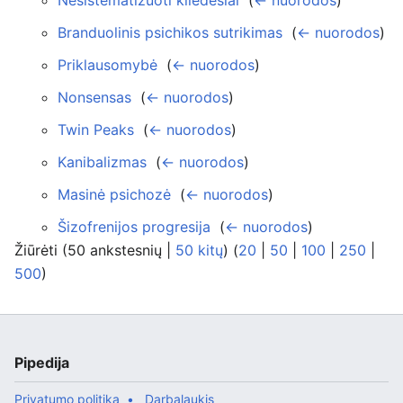
Nesistematizuoti kliedesiai
‎
(
← nuorodos
)
Branduolinis psichikos sutrikimas
‎
(
← nuorodos
)
Priklausomybė
‎
(
← nuorodos
)
Nonsensas
‎
(
← nuorodos
)
Twin Peaks
‎
(
← nuorodos
)
Kanibalizmas
‎
(
← nuorodos
)
Masinė psichozė
‎
(
← nuorodos
)
Šizofrenijos progresija
‎
(
← nuorodos
)
Žiūrėti (50 ankstesnių |
50 kitų
) (
20
|
50
|
100
|
250
|
500
)
Pipedija
Privatumo politika
Darbalaukis