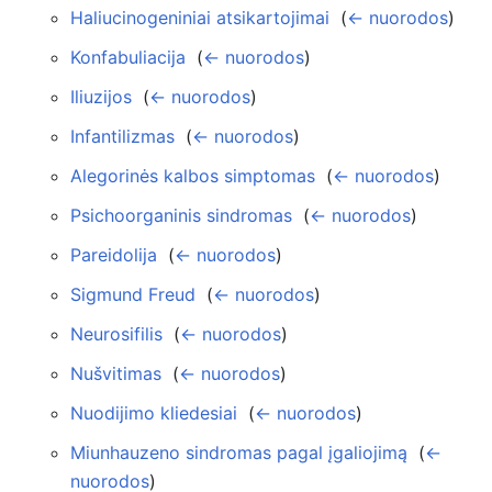
Haliucinogeniniai atsikartojimai
‎
(
← nuorodos
)
Konfabuliacija
‎
(
← nuorodos
)
Iliuzijos
‎
(
← nuorodos
)
Infantilizmas
‎
(
← nuorodos
)
Alegorinės kalbos simptomas
‎
(
← nuorodos
)
Psichoorganinis sindromas
‎
(
← nuorodos
)
Pareidolija
‎
(
← nuorodos
)
Sigmund Freud
‎
(
← nuorodos
)
Neurosifilis
‎
(
← nuorodos
)
Nušvitimas
‎
(
← nuorodos
)
Nuodijimo kliedesiai
‎
(
← nuorodos
)
Miunhauzeno sindromas pagal įgaliojimą
‎
(
←
nuorodos
)