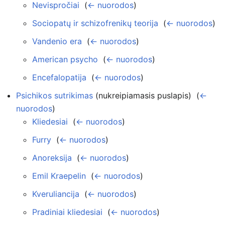
Nevispročiai
‎
(
← nuorodos
)
Sociopatų ir schizofrenikų teorija
‎
(
← nuorodos
)
Vandenio era
‎
(
← nuorodos
)
American psycho
‎
(
← nuorodos
)
Encefalopatija
‎
(
← nuorodos
)
Psichikos sutrikimas
(nukreipiamasis puslapis) ‎
(
←
nuorodos
)
Kliedesiai
‎
(
← nuorodos
)
Furry
‎
(
← nuorodos
)
Anoreksija
‎
(
← nuorodos
)
Emil Kraepelin
‎
(
← nuorodos
)
Kveruliancija
‎
(
← nuorodos
)
Pradiniai kliedesiai
‎
(
← nuorodos
)