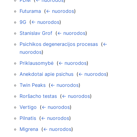
PDM
‎
(
← nuorodos
)
Futurama
‎
(
← nuorodos
)
9G
‎
(
← nuorodos
)
Stanislav Grof
‎
(
← nuorodos
)
Psichikos degeneracijos procesas
‎
(
←
nuorodos
)
Priklausomybė
‎
(
← nuorodos
)
Anekdotai apie psichus
‎
(
← nuorodos
)
Twin Peaks
‎
(
← nuorodos
)
Roršacho testas
‎
(
← nuorodos
)
Vertigo
‎
(
← nuorodos
)
Pilnatis
‎
(
← nuorodos
)
Migrena
‎
(
← nuorodos
)