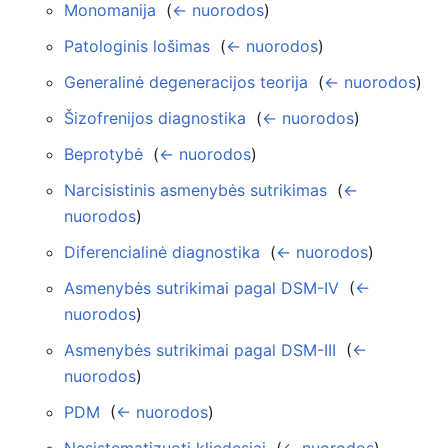
Monomanija
‎
(
← nuorodos
)
Patologinis lošimas
‎
(
← nuorodos
)
Generalinė degeneracijos teorija
‎
(
← nuorodos
)
Šizofrenijos diagnostika
‎
(
← nuorodos
)
Beprotybė
‎
(
← nuorodos
)
Narcisistinis asmenybės sutrikimas
‎
(
←
nuorodos
)
Diferencialinė diagnostika
‎
(
← nuorodos
)
Asmenybės sutrikimai pagal DSM-IV
‎
(
←
nuorodos
)
Asmenybės sutrikimai pagal DSM-III
‎
(
←
nuorodos
)
PDM
‎
(
← nuorodos
)