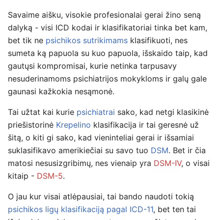
Savaime aišku, visokie profesionalai gerai žino seną
dalyką - visi ICD kodai ir klasifikatoriai tinka bet kam,
bet tik ne
psichikos sutrikimams
klasifikuoti, nes
sumeta ką papuola su kuo papuola, išskaido taip, kad
gautųsi kompromisai, kurie netinka tarpusavy
nesuderinamoms psichiatrijos mokykloms ir galų gale
gaunasi kažkokia nesąmonė.
Tai užtat kai kurie
psichiatrai
sako, kad netgi klasikinė
priešistorinė
Krepelino
klasifikacija ir tai geresnė už
šitą, o kiti gi sako, kad vieninteliai gerai ir išsamiai
suklasifikavo amerikiečiai su savo tuo
DSM
. Bet ir čia
matosi nesusizgribimų, nes vienaip yra
DSM-IV
, o visai
kitaip -
DSM-5
.
O jau kur visai atlėpausiai, tai bando naudoti tokią
psichikos ligų klasifikaciją pagal ICD-11
, bet ten tai