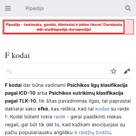
Pipedija
Atverti pagrindinį meniu
Paie
Pipedija - tautosaka, gandai, kliedesiai ir jokios tiesos! Durniausia
wiki enciklopedija durnapedija!
F kodai
Kalba
Stebėti
Keisti
F kodai
dar būna vadinami
Psichikos ligų klasifikacija
pagal ICD-10
arba
Psichikos sutrikimų klasifikacija
pagal TLK-10
, tik šitas pavadinimas ilgas, tai paprastai
daktarai sako
efkė
, kas reiškia, kad tai
kodas
su raide
F
. Kodėl būtent tokia
raidė
- gerai paaiškinti niekas
negali, gal būt tik dėl to, kad kažkam asocijuojasi su
pačiu populiariausku anglišku
4 raidžių žodžiu
.