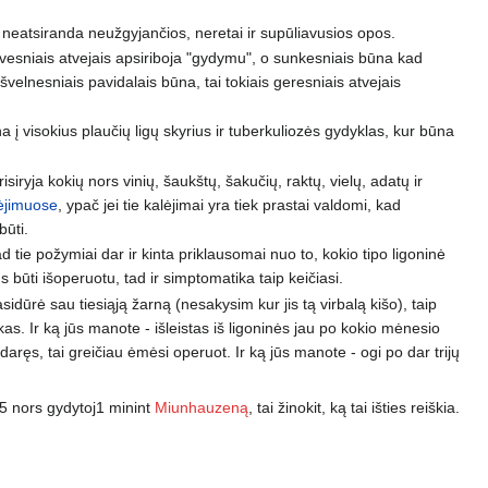
l neatsiranda neužgyjančios, neretai ir supūliavusios opos.
lengvesniais atvejais apsiriboja "gydymu", o sunkesniais būna kad
velnesniais pavidalais būna, tai tokiais geresniais atvejais
a į visokius plaučių ligų skyrius ir tuberkuliozės gydyklas, kur būna
isiryja kokių nors vinių, šaukštų, šakučių, raktų, vielų, adatų ir
ėjimuose
, ypač jei tie kalėjimai yra tiek prastai valdomi, kad
būti.
 tie požymiai dar ir kinta priklausomai nuo to, kokio tipo ligoninė
 būti išoperuotu, tad ir simptomatika taip keičiasi.
asidūrė sau tiesiąją žarną (nesakysim kur jis tą virbalą kišo), taip
kas. Ir ką jūs manote - išleistas iš ligoninės jau po kokio mėnesio
idaręs, tai greičiau ėmėsi operuot. Ir ką jūs manote - ogi po dar trijų
k5 nors gydytoj1 minint
Miunhauzeną
, tai žinokit, ką tai išties reiškia.