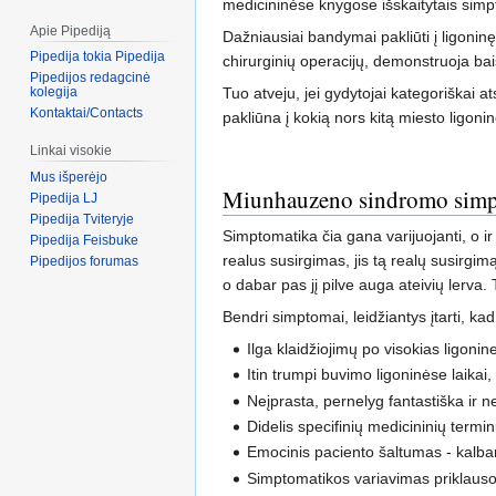
medicininėse knygose išskaitytais simp
Apie Pipediją
Dažniausiai bandymai pakliūti į ligonin
Pipedija tokia Pipedija
chirurginių operacijų, demonstruoja bai
Pipedijos redagcinė
Tuo atveju, jei gydytojai kategoriškai a
kolegija
Kontaktai/Contacts
pakliūna į kokią nors kitą miesto ligonin
Linkai visokie
Mus išperėjo
Miunhauzeno sindromo simp
Pipedija LJ
Pipedija Tviteryje
Simptomatika čia gana varijuojanti, o i
Pipedija Feisbuke
realus susirgimas, jis tą realų susirgimą 
Pipedijos forumas
o dabar pas jį pilve auga ateivių lerva
Bendri simptomai, leidžiantys įtarti, 
Ilga klaidžiojimų po visokias ligonine
Itin trumpi buvimo ligoninėse laika
Neįprasta, pernelyg fantastiška ir ne
Didelis specifinių medicininių termi
Emocinis paciento šaltumas - kalbant
Simptomatikos variavimas priklausoma