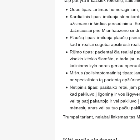
Taip pat yra ir kažkiek retesnių, šalu
Odos tipas: artimas hemoraginiam, ta
Kardialinis tipas: imituoja stenokard
užsimano ir širdies persodinimo. Ben
dažniausiai prie Miunhauzeno sindr
Plaučių tipas: imituoja plaučių pseu
kad ir realiai sugeba apsikrėsti real
Rijimo tipas: pacientai čia realiai p
visokio kitokio šlamšto, o tada jau
kaliniams kyla noras geriau operuotis
Mišrus (polisimptomatinis) tipas: ja
ar specialistas tą pacientą apžiūrin
Netipinis tipas: pasitaiko retai, jam
kad pakliuvo į ligoninę ir vos išgyv
vėl tą patį pakartojo ir vėl pakliuvo
mėnesių anas vėl su tuo pačiu pakli
Trumpai tariant, nelabai linksmas tas M
Kiti susiję sindromai