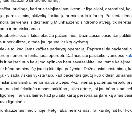
tinių Miunhauzeno sindromo formų:
čiau būdinga, kad susižalojimai smulkesni ir ilgalaikiai, daromi tol, ko
iją, paroksizminę skilvelių fibriliaciją ar miokardo infarktą. Pacientai 
drai tai vienas iš dažnesnių Miunhauzeno sindromo atvejų, tik neretai š
omo ir nepriskiriamas.
dotuberkuliozę ir kitus plaučių pažeidimus. Dažniausiai pacientai pakliūn
ia tuberkulioze, o tada jau gauna ir tikrą gydymą.
asiekia to, kad jiems kažkas padarytų operaciją. Paprastai tie pacientai pr
 norom nenorom tenka juos operuoti. Dažniausiai pasitaiko įvairiuose
kal
 ir pailsėti nuo kalėjimo aplinkos bent savaitei-kitai, nei tame kalėjime 
me būna persimaišę įvairių kitų tipų požymiai. Dažniausiai pastebima, kad
ėja - visada viskas vyksta taip, kad pacientas gautų kuo didesnius šansus
 priskiriami visiškai nenormalūs atvejai. Pvz., vienas pacientas virbalu pr
eno, nes kai fekalinės masės pakliūna į pilvo ertmę, tai jau būna labai ne
 į ligoninę. Tai visa laimė, kad jau šitą kartą personalas įtarė ką anas pas
uvo ligoninėn.
iunhauzenas medicinoje. Netgi labai nelinksmas. Tai kai i6girsit kur ko