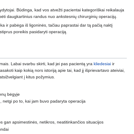
dytojai. Būdinga, kad vos atvežti pacientai kategoriškai reikalauja
bėti daugkartinius randus nuo ankstesnių chirurginių operacijų.
oka ir pabėga iš ligoninės, tačiau paprastai dar tą pačią naktį
stiprus poreikis pasidaryti operaciją.
ikimais. Labai svarbu skirti, kad jei pas pacientą yra
kliedesiai
ir
sakoti kaip kokią nors istoriją apie tai, kad jį išprievartavo ateiviai,
tsižvelgiant į kitus požymius.
dienų bėgyje
, netgi po to, kai jam buvo padaryta operacija
s gan apsimestinės, netikros, neatitinkančios situacijos
undai