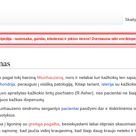
Skaity
ipedija - tautosaka, gandai, kliedesiai ir jokios tiesos! Durniausia wiki enciklop
mas
s pagal tokį baroną
Miunhauzeną
, nors ir nelabai turi kažkokių ten sąsa
hondrija
, peraugusi į visišką patologiją. Kitaip tariant,
isterija
su kažkokių
 aprašytas kažkokio britų psichiatro (R.Asher), nes pacientai ne šiaip
d juos kažkas išoperuotų.
Miunhauzeno sindromu sergantys
pacientai
pasižymi dar ir išskirtinėmis i
otykius.
na į ligoninę su
greitąja pagalba
, besiskųsdami labai stipriais skausmais,
ąmonę, kad jaučia vidinį kraujavimą, kad šiaip daug kraujo neteko ir tai