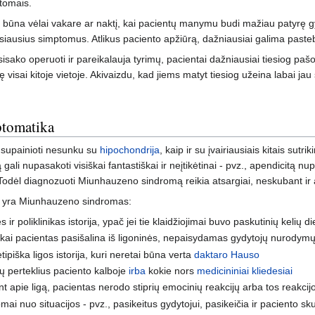
tomais.
ę būna vėlai vakare ar naktį, kai pacientų manymu budi mažiau patyrę gy
siausius simptomus. Atlikus paciento apžiūrą, dažniausiai galima paste
tsisako operuoti ir pareikalauja tyrimų, pacientai dažniausiai tiesiog paš
ę visai kitoje vietoje. Akivaizdu, kad jiems matyt tiesiog užeina labai jau 
tomatika
r supainioti nesunku su
hipochondrija
, kaip ir su įvairiausiais kitais sutr
gali nupasakoti visiškai fantastiškai ir neįtikėtinai - pvz., apendicitą nupa
. Todėl diagnozuoti Miunhauzeno sindromą reikia atsargiai, neskubant ir a
kad yra Miunhauzeno sindromas:
s ir poliklinikas istorija, ypač jei tie klaidžiojimai buvo paskutinių kelių 
i, kai pacientas pasišalina iš ligoninės, nepaisydamas gydytojų nurodymų
tipiška ligos istorija, kuri neretai būna verta
daktaro Hauso
nų perteklius paciento kalboje
irba
kokie nors
medicininiai kliedesiai
 apie ligą, pacientas nerodo stiprių emocinių reakcijų arba tos reakcijo
i nuo situacijos - pvz., pasikeitus gydytojui, pasikeičia ir paciento sk