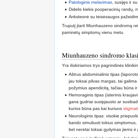
Patologinis melavimas
, susijęs ir 
Didelis kiekis pooperacinių randų, 
Ankstesnė su teisėsaugos pažeidimais
Truputį įtarti Miunhauzeno sindromą ret
paminėtų simptomų vienu metu.
Miunhauzeno sindromo klasif
Yra išskiriamos trys pagrindinės klini
Aštrus abdominalinis tipas (laporot
jau toksai pilvas margas, tai galim
požymius apendicitą, tačiau būna ir 
Hemoraginis tipas (isterinis kraujavi
gana gudriai susipjausto ar susibad
kurios būna pas kai kuriuos
stigmat
Neurologinis tipas: visokie priepuo
bando simuliuoti tokius simptomus,
bet neretai toksai gydymas jiems ir