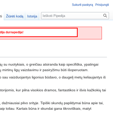
Sukurti paskyrą
Prisijungti
Paieška
ti
Žiūrėti kodą
Istorija
edija durnapedija!
jų su nuotykiais, o greičiau atsiranda kaip specifiška, ypatingai
 mirtinų ligų vaizdavimu ir pasiryžimu būti išoperuotam.
 sau vaizduojantys ligonius būdavo, o daugelį metų keliaujantys iš
storijomis, kur pilna visokios dramos, fantastikos ir išvis kažkokių tai
 dažniausiai pilvo srityje. Tipiški skundų papildymai būna apie tai,
p toliau. Kartais būna ir skundai gana tikroviškais, matyt