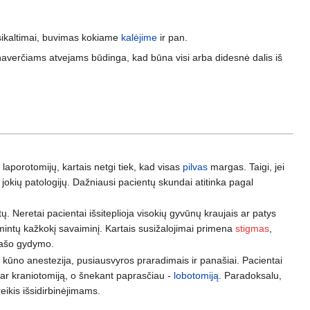
nusikaltimai, buvimas kokiame
kalėjime
ir pan.
lnaverčiams atvejams būdinga, kad būna visi arba didesnė dalis iš
laporotomijų, kartais netgi tiek, kad visas
pilvas
margas. Taigi, jei
jokių patologijų. Dažniausi pacientų skundai atitinka pagal
etų. Neretai pacientai išsiteplioja visokių gyvūnų kraujais ar patys
imintų kažkokį savaiminį. Kartais susižalojimai primena
stigmas
,
prašo gydymo.
, kūno anestezija, pusiausvyros praradimais ir panašiai. Pacientai
ar kraniotomiją, o šnekant paprasčiau -
lobotomiją
. Paradoksalu,
ikis išsidirbinėjimams.