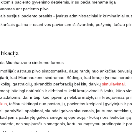
su kitomis paciento gyvenimo detalėmis, ir su pačia menama liga
matomas ant paciento pilvo
 susijusi paciento praeitis - įvairūs administraciniai ir kriminaliniai 
karčiais galima ir esant vos pavieniam iš išvardintų požymių, tačiau pi
ikacija
kinės Miunhauzeno sindromo formos:
omofilija): aštraus pilvo simptomatika, daug randų nuo anksčiau buvusių 
a įtarti, kad Miunhauzeno sindromas. Būdinga, kad kraujo tyrimai nerodo 
kolitų, gastralgijų, skrandžio perforacijų bei kitų dalykų
simuliavimai
.
mas): būdingi natūralūs ir dirbtinai sukelti kraujavimai iš įvairių kūno vi
o adatomis, dar ir taip, kad įpjovimų nelabai matytųsi ir kraujavimas pr
ikus
, tačiau skirtingai nuo pastarųjų, pacientas kreipiasi į gydytojus ir 
liai, paralyžiai, apalpimai, skundai galvos skausmais, jautrumo netekimu
 kad jiems padarytų galvos smegenų operaciją - kokią nors leukotomiją 
 padeda, nes supjausčius smegenis, kartu su mąstymu pradingsta ir pore