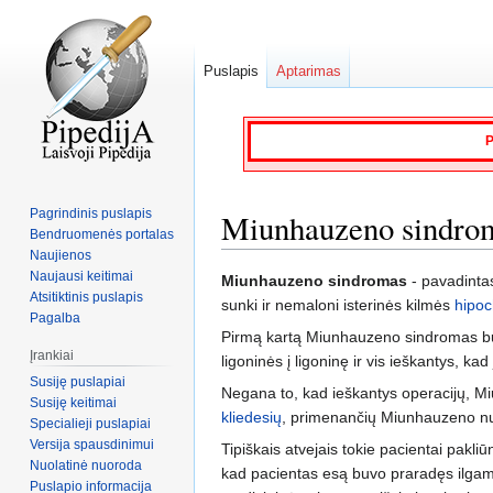
Puslapis
Aptarimas
P
Pagrindinis puslapis
Miunhauzeno sindro
Bendruomenės portalas
Naujienos
Naujausi keitimai
Jump
Jump
Miunhauzeno sindromas
- pavadinta
Atsitiktinis puslapis
to
to
sunki ir nemaloni isterinės kilmės
hipoc
Pagalba
navigation
search
Pirmą kartą Miunhauzeno sindromas buvo
Įrankiai
ligoninės į ligoninę ir vis ieškantys, ka
Susiję puslapiai
Negana to, kad ieškantys operacijų, 
Susiję keitimai
kliedesių
, primenančių Miunhauzeno nu
Specialieji puslapiai
Versija spausdinimui
Tipiškais atvejais tokie pacientai pakliū
Nuolatinė nuoroda
kad pacientas esą buvo praradęs ilgam s
Puslapio informacija