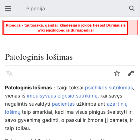
Pipedija
Atverti pagrindinį meniu
Paie
Pipedija - tautosaka, gandai, kliedesiai ir jokios tiesos! Durniausia
wiki enciklopedija durnapedija!
Patologinis lošimas
Kalba
Stebėti
Keisti
Patologinis lošimas
- taigi toksai
psichikos sutrikimas
,
vienas iš
impulsyvaus elgesio sutrikimų
, kai savęs
negalintis suvaldyti
pacientas
užkimba ant
azartinių
lošimų
taip smarkiai, kad ima visus pinigus švaistyti ir
savo gyvenimą gadinti, o paskui ir žmona jį pameta, ir
taip toliau.