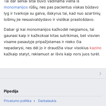
Tai dar seniai šitai buvo vadinama viena iš
monomanijos
rūšių, nes pas pacientus viskas būdavo
lyg ir tvarkoje su galva, išskyrus tai, kad nuo azartinių
lošimų jie nesusivaldydavo ir visiškai prasilošdavo.
Dabar gi kai monomanijos kažkodėl neigiamos, tai
gaunasi kaip ir kažkoksai kitas sutrikimas, bet visvien
visame pasaulyje pripažįstamas ir nieko čia
nepadarysi, nes dėl jo ir draudžia visur visokius
kazino
kažkaip statyt, reklamuot ar išvis kaip nors juos turėt.
Pipedija
Privatumo politika
Darbalaukis