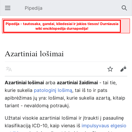
Pipedija
Atverti pagrindinį meniu
Paie
Pipedija - tautosaka, gandai, kliedesiai ir jokios tiesos! Durniausia
wiki enciklopedija durnapedija!
Azartiniai lošimai
Kalba
Stebėti
Keisti
Azartiniai lošimai
arba
azartiniai žaidimai
- tai tie,
kurie sukelia
patologinį lošimą
, tai iš to ir pats
apibrėžimas jų yra: lošimai, kurie sukelia azartą, kitaip
tariant - nevaldomą potraukį.
Užtatai visokie azartiniai lošimai ir įtraukti į pasaulinę
klasifikaciją ICD-10, kaip vienas iš
impulsyvaus elgesio