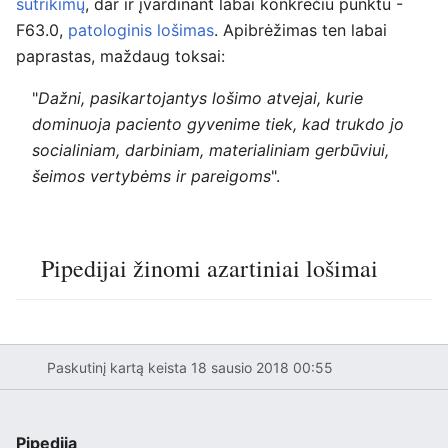
sutrikimų
, dar ir įvardinant labai konkrečiu punktu -
F63.0,
patologinis lošimas
. Apibrėžimas ten labai
paprastas, maždaug toksai:
"
Dažni, pasikartojantys lošimo atvejai, kurie
dominuoja paciento gyvenime tiek, kad trukdo jo
socialiniam, darbiniam, materialiniam gerbūviui,
šeimos vertybėms ir pareigoms
".
Pipedijai žinomi azartiniai lošimai
Paskutinį kartą keista 18 sausio 2018 00:55
Pipedija