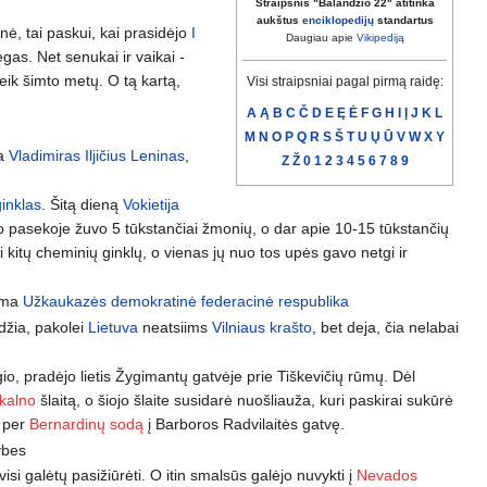
Straipsnis "Balandžio 22" atitinka
aukštus
enciklopedijų
standartus
nė, tai paskui, kai prasidėjo
I
Daugiau apie
Vikipediją
ėgas. Net senukai ir vaikai -
veik šimto metų. O tą kartą,
Visi straipsniai pagal pirmą raidę:
A
Ą
B
C
Č
D
E
Ę
Ė
F
G
H
I
Į
J
K
L
M
N
O
P
Q
R
S
Š
T
U
Ų
Ū
V
W
X
Y
va
Vladimiras Iljičius Leninas
,
Z
Ž
0
1
2
3
4
5
6
7
8
9
inklas
. Šitą dieną
Vokietija
 pasekoje žuvo 5 tūkstančiai žmonių, o dar apie 10-15 tūkstančių
 kitų cheminių ginklų, o vienas jų nuo tos upės gavo netgi ir
oma
Užkaukazės demokratinė federacinė respublika
ldžia, pakolei
Lietuva
neatsiims
Vilniaus krašto
, bet deja, čia nelabai
gio, pradėjo lietis Žygimantų gatvėje prie Tiškevičių rūmų. Dėl
kalno
šlaitą, o šiojo šlaite susidarė nuošliauža, kuri paskirai sukūrė
, per
Bernardinų sodą
į Barboros Radvilaitės gatvę.
ybes
visi galėtų pasižiūrėti. O itin smalsūs galėjo nuvykti į
Nevados