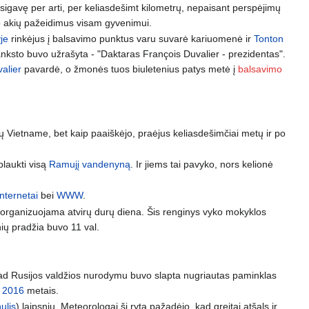
nusigavę per arti, per keliasdešimt kilometrų, nepaisant perspėjimų
avo akių pažeidimus visam gyvenimui.
yje
rinkėjus į balsavimo punktus varu suvarė kariuomenė ir
Tonton
anksto buvo užrašyta - "Daktaras François Duvalier - prezidentas".
alier
pavardė, o žmonės tuos biuletenius patys metė į
balsavimo
 Vietname, bet kaip paaiškėjo, praėjus keliasdešimčiai metų ir po
plaukti visą
Ramujį vandenyną
. Ir jiems tai pavyko, nors kelionė
internetai
bei
WWW
.
o organizuojama atvirų durų diena. Šis renginys vyko mokyklos
ių pradžia buvo 11 val.
 kad Rusijos valdžios nurodymu buvo slapta nugriautas paminklas
s
2016
metais.
nulis
) laipsnių. Meteorologai šį rytą pažadėjo, kad greitai atšals ir