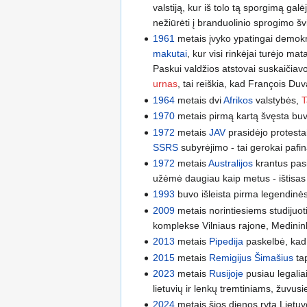
valstiją, kur iš tolo tą sporgimą ga
nežiūrėti į branduolinio sprogimo š
1961
metais įvyko ypatingai demokrat
makutai
, kur visi rinkėjai turėjo ma
Paskui valdžios atstovai suskaičiav
urnas
, tai reiškia, kad François Duv
1964
metais dvi
Afrikos
valstybės,
T
1970
metais pirmą kartą švęsta bu
1972
metais
JAV
prasidėjo protesta
SSRS
subyrėjimo - tai gerokai pafi
1972
metais
Australijos
krantus pasi
užėmė daugiau kaip metus - ištisas
1993
buvo išleista pirma legendinė
2009
metais norintiesiems studijuot
komplekse Vilniaus rajone, Medinink
2013
metais
Pipedija
paskelbė, kad 
2015
metais
Remigijus Šimašius
ta
2023
metais
Rusijoje
pusiau legalia
lietuvių ir lenkų tremtiniams, žuv
2024
metais šios dienos rytą Lietu