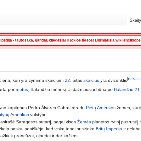
Skaity
ipedija - tautosaka, gandai, kliedesiai ir jokios tiesos! Durniausia wiki enciklop
[reikalin
iena, kuri yra žymima skaičiumi
22
. Šitas
skaičius
yra dviženklis
artą per
metus
, Balandžio mėnesį. Ji dažniausiai būna po
Balandžio 21
yno kapitonas Pedro Álvares Cabral atrado
Pietų Amerikos
žemes, kuri
otynų Amerikos
valstybe
asirašė Saragosos sutartį, pagal visos
Žemės
planetos rytinį pusrutulį p
žkaip paskui paaiškėjo, kad viską tenai susirinko
Britų Imperija
ir nelabai
kažkiek prancūzai, olandai ir dar kažkas.