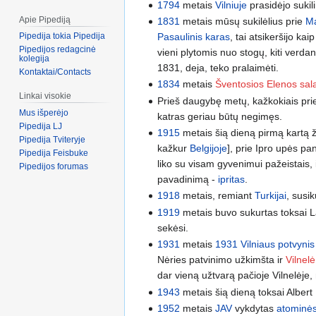
1794
metais
Vilniuje
prasidėjo sukili
Apie Pipediją
1831
metais mūsų sukilėlius prie
Ma
Pasaulinis karas
, tai atsikeršijo ka
Pipedija tokia Pipedija
Pipedijos redagcinė
vieni plytomis nuo stogų, kiti verda
kolegija
1831, deja, teko pralaimėti.
Kontaktai/Contacts
1834
metais
Šventosios Elenos sal
Linkai visokie
Prieš daugybę metų, kažkokiais prie
Mus išperėjo
katras geriau būtų negimęs.
Pipedija LJ
1915
metais šią dieną pirmą kartą ž
Pipedija Tviteryje
kažkur
Belgijoje
], prie Ipro upės p
Pipedija Feisbuke
liko su visam gyvenimui pažeistais, 
Pipedijos forumas
pavadinimą -
ipritas
.
1918
metais, remiant
Turkijai
, susik
1919
metais buvo sukurtas toksai Lai
sekėsi.
1931
metais
1931 Vilniaus potvynis
Nėries patvinimo užkimšta ir
Vilnelė
dar vieną užtvarą pačioje Vilnelėje,
1943
metais šią dieną toksai Albe
1952
metais
JAV
vykdytas
atominė