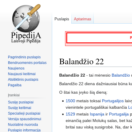
Puslapis
Aptarimas
P
Pagrindinis puslapis
Balandžio 22
Bendruomenės portalas
Naujienos
Naujausi keitimai
Jump
Jump
Balandžio 22
- tai mėnesio
Balandžio
d
Atsitiktinis puslapis
to
to
Balandžio 22 diena dažniausiai būna k
Pagalba
navigation
search
O štai kas įvyko šią dieną:
Įrankiai
1500
metais toksai
Portugalijos
laiv
Susiję puslapiai
vienintele portugališkai kalbančia
L
Susiję keitimai
Specialieji puslapiai
1529
metais
Ispanija
ir
Portugalija
p
Versija spausdinimui
einančią palei Molukų salas, bet ka
Nuolatinė nuoroda
britai sau viską susigrobė. Na, dar 
Puslapio informacija