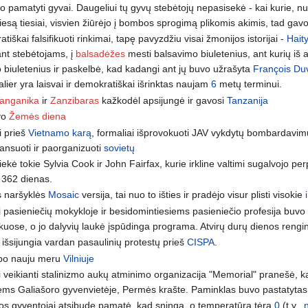
lėjo pamatyti gyvai. Daugeliui tų gyvų stebėtojų nepasisekė - kai kurie, 
viesą tiesiai, visvien žiūrėjo į bombos sprogimą plikomis akimis, tad g
iškai falsifikuoti rinkimai, tapę pavyzdžiu visai žmonijos istorijai -
Hait
tant stebėtojams, į
balsadėžes
mesti balsavimo biuletenius, ant kurių iš 
o biuletenius ir paskelbė, kad kadangi ant jų buvo užrašyta
François Duv
alier yra laisvai ir demokratiškai išrinktas naujam
6
metų terminui.
anganika
ir
Zanzibaras
kažkodėl apsijungė ir gavosi
Tanzanija
vo
Žemės diena
i prieš
Vietnamo karą
, formaliai išprovokuoti JAV vykdytų bombardavimų
nansuoti ir paorganizuoti
sovietų
ekė tokie Sylvia Cook ir John Fairfax, kurie irkline valtimi sugalvojo per
 362 dienas.
s naršyklės
Mosaic
versija, tai nuo to išties ir pradėjo visur plisti visokie
i pasieniečių mokykloje ir besidomintiesiems pasieniečio profesija buv
uose, o jo dalyvių laukė įspūdinga programa. Atvirų durų dienos rengin
išsijungia vardan pasaulinių protestų prieš
CISPA
.
po nauju meru
Vilniuje
i veikianti stalinizmo aukų atminimo organizacija "Memorial" pranešė,
usiems Galiašoro gyvenvietėje, Permės krašte. Paminklas buvo pastatyta
vos gyventojai atsibudę pamatė, kad sninga, o temperatūra tėra
0
(t.y.,