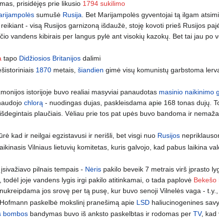
mas, prisidėjęs prie likusio
1794 sukilimo
rijampolės
sumušė
Rusija
. Bet Marijampolės gyventojai tą ilgam atsimi
ip reikiant - visą Rusijos garnizoną išdaužė, stoję kovoti prieš Rusijos paj
nčio vandens kibirais per langus pylė ant visokių kazokų. Bet tai jau po 
a
tapo
Didžiosios Britanijos
dalimi
šistoriniais
1870
metais,
šiandien
gimė visų komunistų garbstoma ler
monijos istorijoje buvo realiai masyviai panaudotas
masinio naikinimo g
anaudojo
chlorą
- nuodingas dujas, paskleisdama apie 168 tonas dujų. To
išdegintais plaučiais. Vėliau prie tos pat upės buvo bandoma ir nemažai
ūrė kad ir neilgai egzistavusi ir nerišli, bet visgi nuo
Rusijos
nepriklaus
kinasis Vilniaus lietuvių komitetas, kuris galvojo, kad pabus laikina va
įsivažiavo pilnais tempais -
Nėris
pakilo beveik 7 metrais virš įprasto ly
, todėl joje vandens lygis irgi pakilo atitinkamai, o tada paplovė
Bekešo 
 nukreipdama jos srovę per tą pusę, kur buvo senoji Vilnelės vaga - t.y.
rt Hofmann paskelbė mokslinį pranešimą apie
LSD
haliucinogenines sav
s bombos
bandymas buvo iš anksto paskelbtas ir rodomas per
TV
, kad 