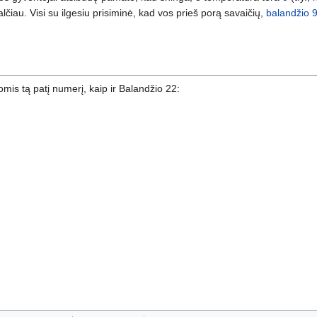
šalčiau. Visi su ilgesiu prisiminė, kad vos prieš porą savaičių,
balandžio 
omis tą patį numerį, kaip ir Balandžio 22: