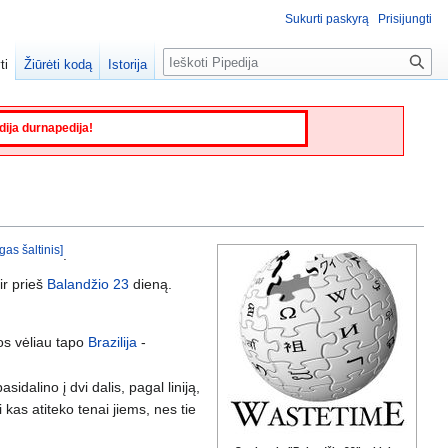
Sukurti paskyrą
Prisijungti
Paieška
ti
Žiūrėti kodą
Istorija
edija durnapedija!
gas šaltinis]
.
ir prieš
Balandžio 23
dieną.
os vėliau tapo
Brazilija
-
asidalino į dvi dalis, pagal liniją,
 kas atiteko tenai jiems, nes tie