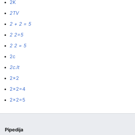
2K
2TV
2 + 2 = 5
2 2=5
2 2 = 5
2c
2c.lt
2x2
2x2=4
2x2=5
Pipedija