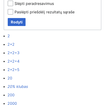
Slėpti peradresavimus
Paslėpti priešdėlį rezultatų sąraše
Rodyti
2
2+2
2+2=3
2+2=4
2+2=5
20
20% klubas
200
2000