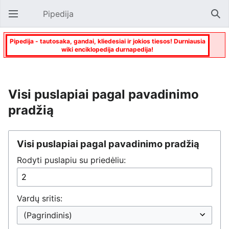
Pipedija
Atverti pagrindinį meniu
Paie
Pipedija - tautosaka, gandai, kliedesiai ir jokios tiesos! Durniausia
wiki enciklopedija durnapedija!
Visi puslapiai pagal pavadinimo
pradžią
Visi puslapiai pagal pavadinimo pradžią
Rodyti puslapiu su priedėliu:
Vardų sritis: