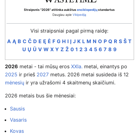
Straipsnis "2026" atitinka aukštus
enciklopedijų
standartus
Daugiau apie
Vikipediją
Visi straipsniai pagal pirmą raidę:
A
Ą
B
C
Č
D
E
Ę
Ė
F
G
H
I
Į
J
K
L
M
N
O
P
Q
R
S
Š
T
U
Ų
Ū
V
W
X
Y
Z
Ž
0
1
2
3
4
5
6
7
8
9
2026
metai - tai mūsų eros
XXIa.
metai, einantys po
2025
ir prieš
2027
metus. 2026 metai susideda iš 12
mėnesių
ir yra užrašomi 4 skaitmenų skaičiumi.
2026 metais bus šie mėnesiai:
Sausis
Vasaris
Kovas