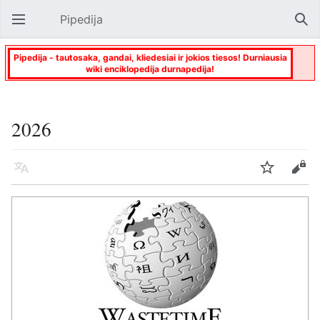
Pipedija
Atverti pagrindinį meniu
Paie
Pipedija - tautosaka, gandai, kliedesiai ir jokios tiesos! Durniausia
wiki enciklopedija durnapedija!
2026
Kalba
Stebėti
Keisti