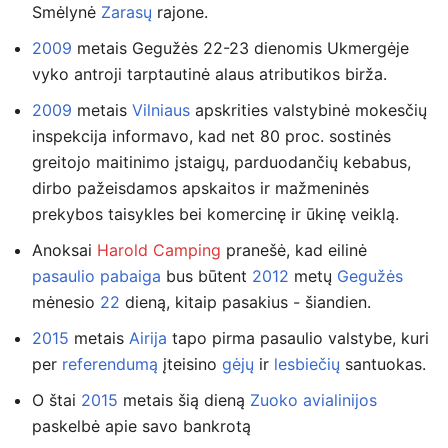
Smėlynė
Zarasų
rajone.
2009
metais Gegužės 22-23 dienomis Ukmergėje
vyko antroji tarptautinė alaus atributikos birža.
2009
metais
Vilniaus
apskrities valstybinė mokesčių
inspekcija informavo, kad net 80 proc. sostinės
greitojo maitinimo įstaigų, parduodančių kebabus,
dirbo pažeisdamos apskaitos ir mažmeninės
prekybos taisykles bei komercinę ir ūkinę veiklą.
Anoksai
Harold Camping
pranešė, kad eilinė
pasaulio pabaiga
bus būtent
2012
metų
Gegužės
mėnesio
22
dieną, kitaip pasakius - šiandien.
2015
metais
Airija
tapo pirma pasaulio valstybe, kuri
per
referendumą
įteisino
gėjų
ir
lesbiečių
santuokas.
O štai
2015
metais šią dieną
Zuoko avialinijos
paskelbė apie savo bankrotą