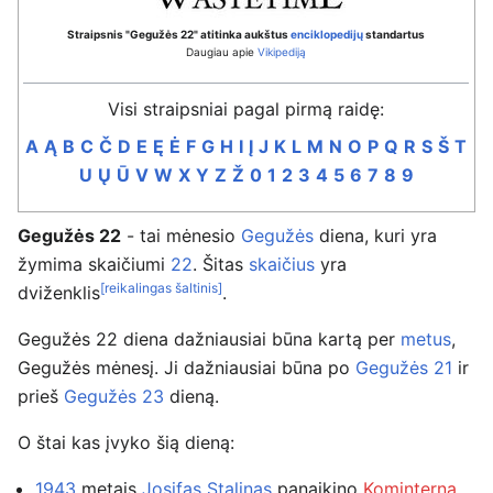
Straipsnis "Gegužės 22" atitinka aukštus
enciklopedijų
standartus
Daugiau apie
Vikipediją
Visi straipsniai pagal pirmą raidę:
A
Ą
B
C
Č
D
E
Ę
Ė
F
G
H
I
Į
J
K
L
M
N
O
P
Q
R
S
Š
T
U
Ų
Ū
V
W
X
Y
Z
Ž
0
1
2
3
4
5
6
7
8
9
Gegužės 22
- tai mėnesio
Gegužės
diena, kuri yra
žymima skaičiumi
22
. Šitas
skaičius
yra
[reikalingas šaltinis]
dviženklis
.
Gegužės 22 diena dažniausiai būna kartą per
metus
,
Gegužės mėnesį. Ji dažniausiai būna po
Gegužės 21
ir
prieš
Gegužės 23
dieną.
O štai kas įvyko šią dieną:
1943
metais
Josifas Stalinas
panaikino
Kominterną
.