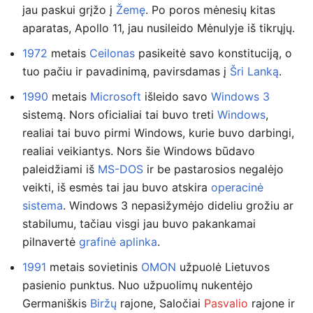
jau paskui grįžo į
Žemę
. Po poros mėnesių kitas
aparatas, Apollo 11, jau nusileido Mėnulyje iš tikrųjų.
1972
metais
Ceilonas
pasikeitė savo konstituciją, o
tuo pačiu ir pavadinimą, pavirsdamas į
Šri Lanką
.
1990
metais
Microsoft
išleido savo
Windows 3
sistemą. Nors oficialiai tai buvo treti
Windows
,
realiai tai buvo pirmi Windows, kurie buvo darbingi,
realiai veikiantys. Nors šie Windows būdavo
paleidžiami iš
MS-DOS
ir be pastarosios negalėjo
veikti, iš esmės tai jau buvo atskira
operacinė
sistema
. Windows 3 nepasižymėjo dideliu grožiu ar
stabilumu, tačiau visgi jau buvo pakankamai
pilnavertė
grafinė aplinka
.
1991
metais sovietinis
OMON
užpuolė Lietuvos
pasienio punktus. Nuo užpuolimų nukentėjo
Germaniškis
Biržų
rajone, Saločiai
Pasvalio
rajone ir