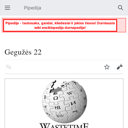
Pipedija
Atverti pagrindinį meniu
Paie
Pipedija - tautosaka, gandai, kliedesiai ir jokios tiesos! Durniausia
wiki enciklopedija durnapedija!
Gegužės 22
Kalba
Stebėti
Keisti