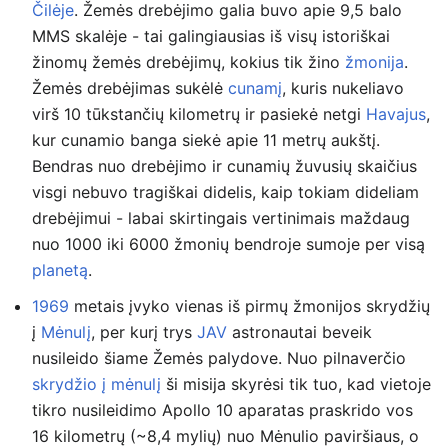
Čilėje
. Žemės drebėjimo galia buvo apie 9,5 balo
MMS skalėje - tai galingiausias iš visų istoriškai
žinomų žemės drebėjimų, kokius tik žino
žmonija
.
Žemės drebėjimas sukėlė
cunamį
, kuris nukeliavo
virš 10 tūkstančių kilometrų ir pasiekė netgi
Havajus
,
kur cunamio banga siekė apie 11 metrų aukštį.
Bendras nuo drebėjimo ir cunamių žuvusių skaičius
visgi nebuvo tragiškai didelis, kaip tokiam dideliam
drebėjimui - labai skirtingais vertinimais maždaug
nuo 1000 iki 6000 žmonių bendroje sumoje per visą
planetą
.
1969
metais įvyko vienas iš pirmų žmonijos skrydžių
į
Mėnulį
, per kurį trys
JAV
astronautai beveik
nusileido šiame Žemės palydove. Nuo pilnaverčio
skrydžio į mėnulį
ši misija skyrėsi tik tuo, kad vietoje
tikro nusileidimo Apollo 10 aparatas praskrido vos
16 kilometrų (~8,4 mylių) nuo Mėnulio paviršiaus, o