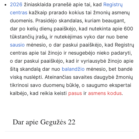
2026
žiniasklaida pranešė apie tai, kad
Registrų
centras
kažkaip prarado kokius tai žmonių asmenų
duomenis. Prasidėjo skandalas, kuriam beaugant,
dar po kelių dienų paaiškėjo, kad nutekinta apie 600
tūkstančių įrašų, ir nutekėjimas vyko dar nuo bene
sausio
mėnesio, o dar paskui paaiškėjo, kad Registrų
centras apie tai žinojo ir nesugebėjo nieko padaryti,
o dar paskui paaiškėjo, kad ir vyriausybė žinojo apie
šitą skandalą dar nuo
balandžio
mėnesio, bet bandė
viską nuslėpti. Ateinančias savaites daugybė žmonių
tikrinosi savo duomenų būklę, o saugumo ekspertai
kalbėjo, kad reikia keisti
pasus
ir
asmens kodus
.
Dar apie Gegužės 22