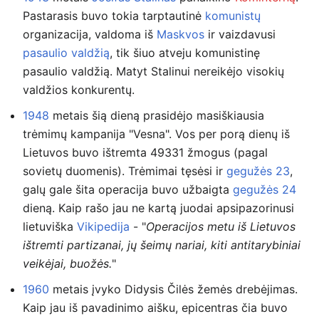
Pastarasis buvo tokia tarptautinė
komunistų
organizacija, valdoma iš
Maskvos
ir vaizdavusi
pasaulio valdžią
, tik šiuo atveju komunistinę
pasaulio valdžią. Matyt Stalinui nereikėjo visokių
valdžios konkurentų.
1948
metais šią dieną prasidėjo masiškiausia
trėmimų kampanija "Vesna". Vos per porą dienų iš
Lietuvos buvo ištremta 49331 žmogus (pagal
sovietų duomenis). Trėmimai tęsėsi ir
gegužės 23
,
galų gale šita operacija buvo užbaigta
gegužės 24
dieną. Kaip rašo jau ne kartą juodai apsipazorinusi
lietuviška
Vikipedija
- "
Operacijos metu iš Lietuvos
ištremti partizanai, jų šeimų nariai, kiti antitarybiniai
veikėjai, buožės.
"
1960
metais įvyko Didysis Čilės žemės drebėjimas.
Kaip jau iš pavadinimo aišku, epicentras čia buvo