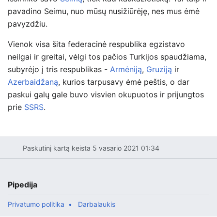
pavadino Seimu, nuo mūsų nusižiūrėję, nes mus ėmė
pavyzdžiu.
Vienok visa šita federacinė respublika egzistavo
neilgai ir greitai, vėlgi tos pačios Turkijos spaudžiama,
subyrėjo į tris respublikas -
Armėniją
,
Gruziją
ir
Azerbaidžaną
, kurios tarpusavy ėmė peštis, o dar
paskui galų gale buvo visvien okupuotos ir prijungtos
prie
SSRS
.
Paskutinį kartą keista 5 vasario 2021 01:34
Pipedija
Privatumo politika
Darbalaukis