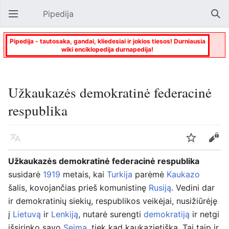
Pipedija
Atverti pagrindinį meniu
Paie
Pipedija - tautosaka, gandai, kliedesiai ir jokios tiesos! Durniausia
wiki enciklopedija durnapedija!
Užkaukazės demokratinė federacinė
respublika
Kalba
Stebėti
Keisti
Užkaukazės demokratinė federacinė respublika
susidarė
1919
metais, kai
Turkija
parėmė
Kaukazo
šalis, kovojančias prieš komunistinę
Rusiją
. Vedini dar
ir demokratinių siekių, respublikos veikėjai, nusižiūrėję
į
Lietuvą
ir
Lenkiją
, nutarė surengti
demokratiją
ir netgi
išsirinko savo
Seimą
, tiek kad kaukazietišką. Tai taip ir