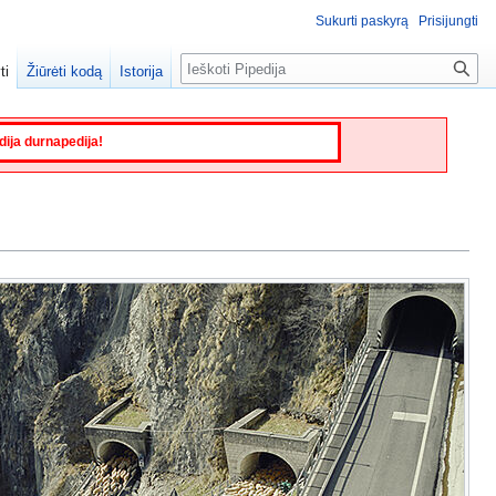
Sukurti paskyrą
Prisijungti
Paieška
ti
Žiūrėti kodą
Istorija
edija durnapedija!