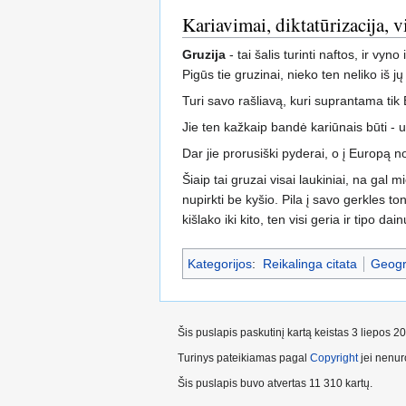
Kariavimai, diktatūrizacija, vi
Gruzija
- tai šalis turinti naftos, ir v
Pigūs tie gruzinai, nieko ten neliko iš
Turi savo rašliavą, kuri suprantama tik
Jie ten kažkaip bandė kariūnais būti - u
Dar jie prorusiški pyderai, o į Europą no
Šiaip tai gruzai visai laukiniai, na gal
nupirkti be kyšio. Pila į savo gerkles to
kišlako iki kito, ten visi geria ir tipo da
Kategorijos
:
Reikalinga citata
Geogr
Šis puslapis paskutinį kartą keistas 3 liepos 2
Turinys pateikiamas pagal
Copyright
jei nenuro
Šis puslapis buvo atvertas 11 310 kartų.