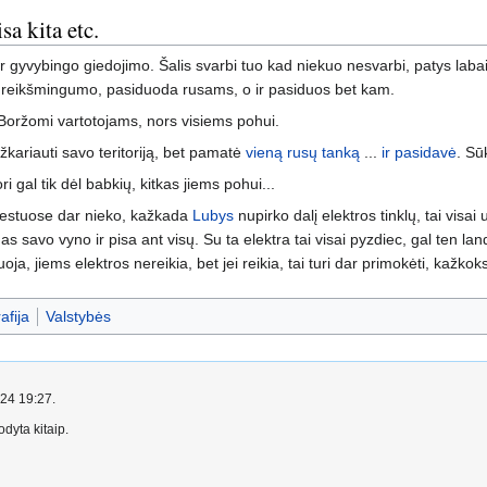
sa kita etc.
yno ir gyvybingo giedojimo. Šalis svarbi tuo kad niekuo nesvarbi, patys la
 jų reikšmingumo, pasiduoda rusams, o ir pasiduos bet kam.
 Boržomi vartotojams, nors visiems pohui.
žkariauti savo teritoriją, bet pamatė
vieną rusų tanką
...
ir pasidavė
. Sū
ri gal tik dėl babkių, kitkas jiems pohui...
 miestuose dar nieko, kažkada
Lubys
nupirko dalį elektros tinklų, tai visa
nas savo vyno ir pisa ant visų. Su ta elektra tai visai pyzdiec, gal ten la
inuoja, jiems elektros nereikia, bet jei reikia, tai turi dar primokėti, kažko
afija
Valstybės
024 19:27.
dyta kitaip.