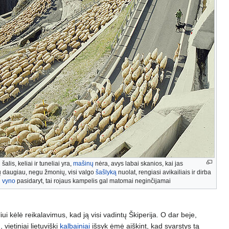
 šalis, keliai ir tuneliai yra,
mašinų
nėra, avys labai skanios, kai jas
ių daugiau, negu žmonių, visi valgo
šašlyką
nuolat, rengiasi avikailiais ir dirba
d
vyno
pasidaryt, tai rojaus kampelis gal matomai neginčijamai
iui kėlė reikalavimus, kad ją visi vadintų Škiperija. O dar beje,
 vietiniai lietuviški
kalbainiai
išsyk ėmė aiškint, kad svarstys tą