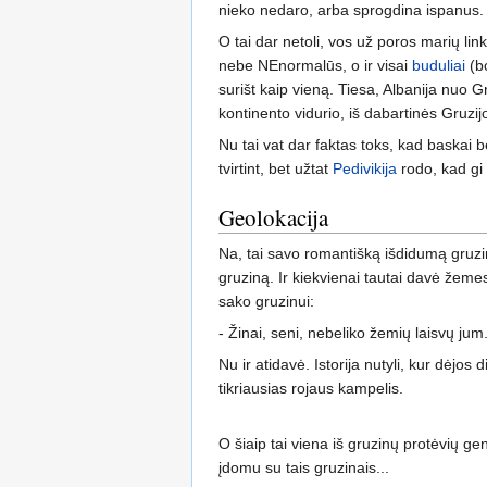
nieko nedaro, arba sprogdina ispanus. Ba
O tai dar netoli, vos už poros marių lin
nebe NEnormalūs, o ir visai
buduliai
(bo
surišt kaip vieną. Tiesa, Albanija nuo G
kontinento vidurio, iš dabartinės Gruzijo
Nu tai vat dar faktas toks, kad baskai be
tvirtint, bet užtat
Pedivikija
rodo, kad gi 
Geolokacija
Na, tai savo romantišką išdidumą gruzi
gruziną. Ir kiekvienai tautai davė žeme
sako gruzinui:
- Žinai, seni, nebeliko žemių laisvų jum
Nu ir atidavė. Istorija nutyli, kur dėjos
tikriausias rojaus kampelis.
O šiaip tai viena iš gruzinų protėvių gen
įdomu su tais gruzinais...