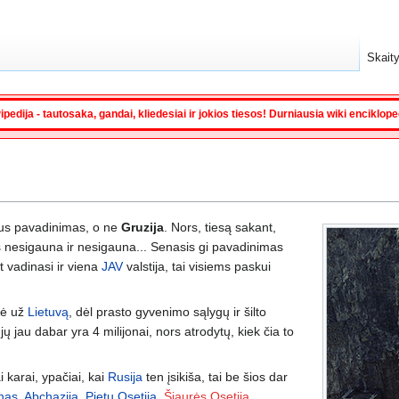
Skaity
ipedija - tautosaka, gandai, kliedesiai ir jokios tiesos! Durniausia wiki enciklop
alus pavadinimas, o ne
Gruzija
. Nors, tiesą sakant,
is nesigauna ir nesigauna... Senasis gi pavadinimas
t vadinasi ir viena
JAV
valstija, tai visiems paskui
nė už
Lietuvą
, dėl prasto gyvenimo sąlygų ir šilto
jų jau dabar yra 4 milijonai, nors atrodytų, kiek čia to
i karai, ypačiai, kai
Rusija
ten įsikiša, tai be šios dar
nas
,
Abchazija
,
Pietų Osetija
,
Šiaurės Osetija
,