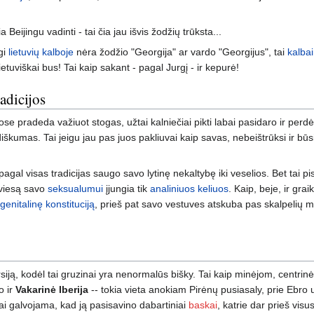
a Beijingu vadinti - tai čia jau išvis žodžių trūksta...
gi
lietuvių kalboje
nėra žodžio "Georgija" ar vardo "Georgijus", tai
kalbai
ietuviškai bus! Tai kaip sakant - pagal Jurgį - ir kepurė!
radicijos
pradeda važiuot stogas, užtai kalniečiai pikti labai pasidaro ir perdėta
iškumas. Tai jeigu jau pas juos pakliuvai kaip savas, nebeištrūksi ir 
pagal visas tradicijas saugo savo lytinę nekaltybę iki veselios. Bet tai p
šviesą savo
seksualumui
įjungia tik
analiniuos keliuos
. Kaip, beje, ir grai
genitalinę konstituciją
, prieš pat savo vestuves atskuba pas skalpelių me
rsiją, kodėl tai gruzinai yra nenormalūs bišky. Tai kaip minėjom, centrin
o ir
Vakarinė Iberija
-- tokia vieta anokiam Pirėnų pusiasaly, prie Ebro 
ai galvojama, kad ją pasisavino dabartiniai
baskai
, katrie dar prieš visu