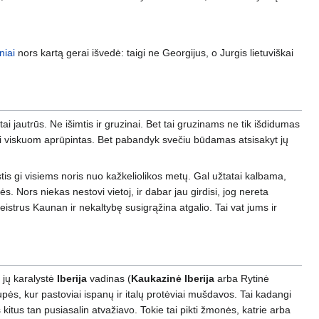
niai
nors kartą gerai išvedė: taigi ne Georgijus, o Jurgis lietuviškai
i jautrūs. Ne išimtis ir gruzinai. Bet tai gruzinams ne tik išdidumas
būsi viskuom aprūpintas. Bet pabandyk svečiu būdamas atsisakyt jų
istis gi visiems noris nuo kažkeliolikos metų. Gal užtatai kalbama,
kės. Nors niekas nestovi vietoj, ir dabar jau girdisi, jog nereta
istrus Kaunan ir nekaltybę susigrąžina atgalio. Tai vat jums ir
ė jų karalystė
Iberija
vadinas (
Kaukazinė Iberija
arba Rytinė
upės, kur pastoviai ispanų ir italų protėviai mušdavos. Tai kadangi
s kitus tan pusiasalin atvažiavo. Tokie tai pikti žmonės, katrie arba