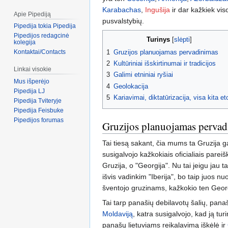
Karabachas
,
Ingušija
ir dar kažkiek viso
Apie Pipediją
pusvalstybių.
Pipedija tokia Pipedija
Pipedijos redagcinė
Turinys
kolegija
1
Gruzijos planuojamas pervadinimas
Kontaktai/Contacts
2
Kultūriniai išskirtinumai ir tradicijos
Linkai visokie
3
Galimi etniniai ryšiai
Mus išperėjo
4
Geolokacija
Pipedija LJ
5
Kariavimai, diktatūrizacija, visa kita et
Pipedija Tviteryje
Pipedija Feisbuke
Pipedijos forumas
Gruzijos planuojamas perva
Tai tiesą sakant, čia mums ta Gruzija gal
susigalvojo kažkokiais oficialiais pareiš
Gruzija, o "Georgija". Nu tai jeigu jau t
išvis vadinkim "Iberija", bo taip juos 
šventojo gruzinams, kažkokio ten Georg
Tai tarp panašių debilavotų šalių, panaš
Moldaviją
, katra susigalvojo, kad ją tu
panašų lietuviams reikalavimą iškėlė ir