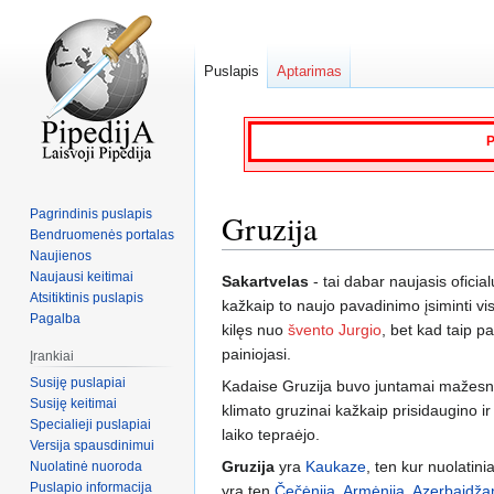
Puslapis
Aptarimas
P
Pagrindinis puslapis
Gruzija
Bendruomenės portalas
Naujienos
Naujausi keitimai
Jump
Jump
Sakartvelas
- tai dabar naujasis ofici
Atsitiktinis puslapis
to
to
kažkaip to naujo pavadinimo įsiminti v
Pagalba
navigation
search
kilęs nuo
švento Jurgio
, bet kad taip pa
painiojasi.
Įrankiai
Susiję puslapiai
Kadaise Gruzija buvo juntamai mažes
Susiję keitimai
klimato gruzinai kažkaip prisidaugino ir 
Specialieji puslapiai
laiko tepraėjo.
Versija spausdinimui
Gruzija
yra
Kaukaze
, ten kur nuolatinia
Nuolatinė nuoroda
Puslapio informacija
yra ten
Čečėnija
,
Armėnija
,
Azerbaidža