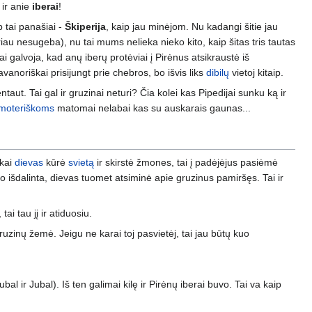
 ir anie
iberai
!
 tai panašiai -
Škiperija
, kaip jau minėjom. Nu kadangi šitie jau
au nesugeba), nu tai mums nelieka nieko kito, kaip šitas tris tautas
ai galvoja, kad anų iberų protėviai į Pirėnus atsikraustė iš
avanoriškai prisijungt prie chebros, bo išvis liks
dibilų
vietoj kitaip.
taut. Tai gal ir gruzinai neturi? Čia kolei kas Pipedijai sunku ką ir
moteriškoms
matomai nelabai kas su auskarais gaunas...
 kai
dievas
kūrė
svietą
ir skirstė žmones, tai į padėjėjus pasiėmė
 išdalinta, dievas tuomet atsiminė apie gruzinus pamiršęs. Tai ir
i tau jį ir atiduosiu.
gruzinų žemė. Jeigu ne karai toj pasvietėj, tai jau būtų kuo
al ir Jubal). Iš ten galimai kilę ir Pirėnų iberai buvo. Tai va kaip