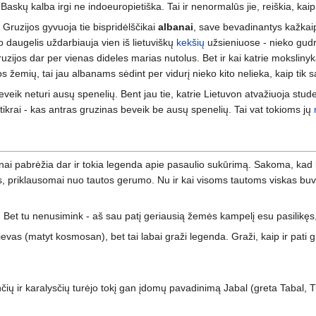
skų kalba irgi ne indoeuropietiška. Tai ir nenormalūs jie, reiškia, kaip
k Gruzijos gyvuoja tie bispridėlščikai
albanai
, save bevadinantys kažkaip
 daugelis uždarbiauja vien iš lietuviškų
kekšių
užsieniuose - nieko gudri
ruzijos dar per vienas dideles marias nutolus. Bet ir kai katrie mokslinyk
s žemių, tai jau albanams sėdint per vidurį nieko kito nelieka, kaip tik s
veik neturi ausų spenelių. Bent jau tie, katrie Lietuvon atvažiuoja studen
tikrai - kas antras gruzinas beveik be ausų spenelių. Tai vat tokioms jų
nai pabrėžia dar ir tokia legenda apie pasaulio sukūrimą. Sakoma, kad
s, priklausomai nuo tautos gerumo. Nu ir kai visoms tautoms viskas buvo
. Bet tu nenusimink - aš sau patį geriausią žemės kampelį esu pasilikęs, ta
 dievas (matyt kosmosan), bet tai labai graži legenda. Graži, kaip ir pati 
čių ir karalysčių turėjo tokį gan įdomų pavadinimą Jabal (greta Tabal, Tub