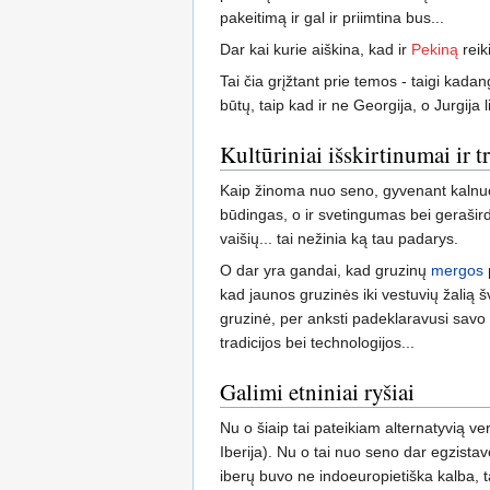
pakeitimą ir gal ir priimtina bus...
Dar kai kurie aiškina, kad ir
Pekiną
reiki
Tai čia grįžtant prie temos - taigi kadan
būtų, taip kad ir ne Georgija, o Jurgija l
Kultūriniai išskirtinumai ir t
Kaip žinoma nuo seno, gyvenant kalnuose 
būdingas, o ir svetingumas bei gerašird
vaišių... tai nežinia ką tau padarys.
O dar yra gandai, kad gruzinų
mergos
kad jaunos gruzinės iki vestuvių žalią 
gruzinė, per anksti padeklaravusi savo
tradicijos bei technologijos...
Galimi etniniai ryšiai
Nu o šiaip tai pateikiam alternatyvią ve
Iberija). Nu o tai nuo seno dar egzistav
iberų buvo ne indoeuropietiška kalba, t