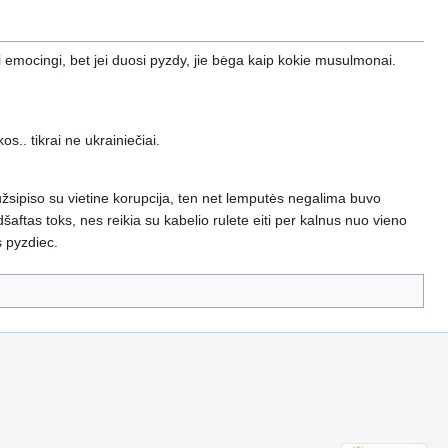
bai emocingi, bet jei duosi pyzdy, jie bėga kaip kokie musulmonai.
kos.. tikrai ne ukrainiečiai.
i užsipiso su vietine korupcija, ten net lemputės negalima buvo
ndšaftas toks, nes reikia su kabelio rulete eiti per kalnus nuo vieno
ks pyzdiec.