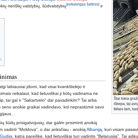
[reikalingas šaltinis]
kių nerišlių valstybių, šūdvalstybių
ir
c.
dinimas
gi labiausiai įdomi, kad visai kvankštelėjo ir
kimais reikalaut, kad lietuviškai ji būtų vadinama ne
Štai tokia graži
aip, tai gal ir "Sakartvelo" dar pavadinkim? Tai arba
iškepa, tai av
nuo seno anokie graikai vadindavo, kol neprastūmė savo
tiktais tam, ka
ijaus...
ių šūdų prisigalvojusių, dar galim prisiminti anokią
rim vadinti "Moldova", o dar anksčiau - anokią
Albaniją
, kuri visam pasaul
Gudija
, katra pareiškė, kad lietuviškai turi vadintis "Belarusija". Tai aišku,