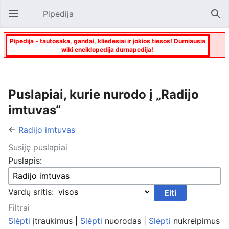
Pipedija
Atverti pagrindinį meniu
Paie
Pipedija - tautosaka, gandai, kliedesiai ir jokios tiesos! Durniausia
wiki enciklopedija durnapedija!
Puslapiai, kurie nurodo į „Radijo
imtuvas“
←
Radijo imtuvas
Susiję puslapiai
Puslapis:
Vardų sritis:
Filtrai
Slėpti
įtraukimus |
Slėpti
nuorodas |
Slėpti
nukreipimus