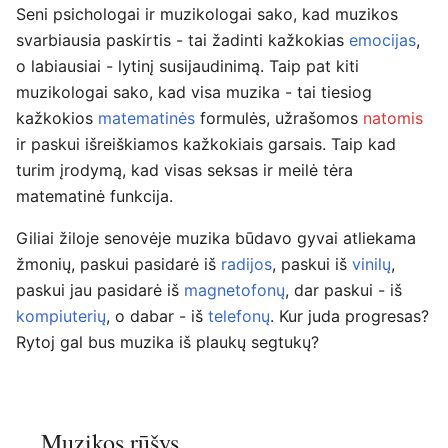
Seni psichologai ir muzikologai sako, kad muzikos
svarbiausia paskirtis - tai žadinti kažkokias
emocijas
,
o labiausiai - lytinį susijaudinimą. Taip pat kiti
muzikologai sako, kad visa muzika - tai tiesiog
kažkokios
matematinės
formulės, užrašomos
natomis
ir paskui išreiškiamos kažkokiais garsais. Taip kad
turim įrodymą, kad visas seksas ir meilė tėra
matematinė funkcija.
Giliai žiloje senovėje muzika būdavo gyvai atliekama
žmonių, paskui pasidarė iš
radijos
, paskui iš
vinilų
,
paskui jau pasidarė iš
magnetofonų
, dar paskui - iš
kompiuterių
, o dabar - iš
telefonų
. Kur juda progresas?
Rytoj gal bus muzika iš plaukų segtukų?
Muzikos rūšys