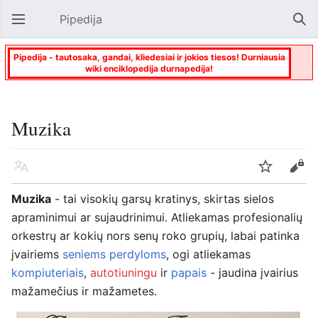
Pipedija
Atverti pagrindinį meniu
Paie
Pipedija - tautosaka, gandai, kliedesiai ir jokios tiesos! Durniausia
wiki enciklopedija durnapedija!
Muzika
Kalba
Stebėti
Keisti
Muzika
- tai visokių garsų kratinys, skirtas sielos
apraminimui ar sujaudrinimui. Atliekamas profesionalių
orkestrų ar kokių nors senų roko grupių, labai patinka
įvairiems
seniems perdyloms
, ogi atliekamas
kompiuteriais
,
autotiuningu
ir
papais
- jaudina įvairius
mažamečius ir mažametes.