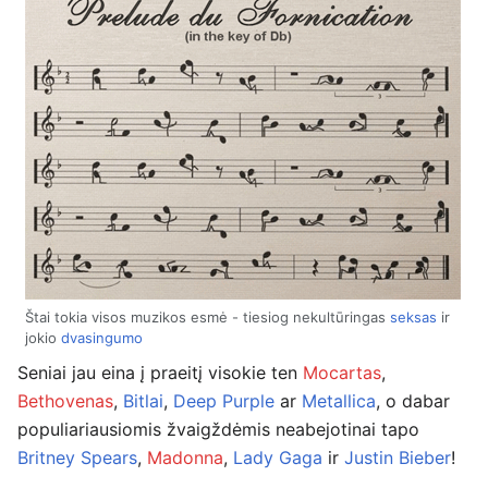
Štai tokia visos muzikos esmė - tiesiog nekultūringas
seksas
ir
jokio
dvasingumo
Seniai jau eina į praeitį visokie ten
Mocartas
,
Bethovenas
,
Bitlai
,
Deep Purple
ar
Metallica
, o dabar
populiariausiomis žvaigždėmis neabejotinai tapo
Britney Spears
,
Madonna
,
Lady Gaga
ir
Justin Bieber
!