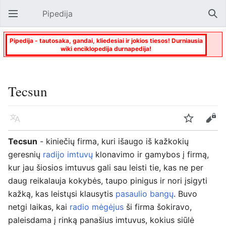
Pipedija
Atverti pagrindinį meniu
Paie
Pipedija - tautosaka, gandai, kliedesiai ir jokios tiesos! Durniausia
wiki enciklopedija durnapedija!
Tecsun
Kalba
Stebėti
Keisti
Tecsun
- kiniečių firma, kuri išaugo iš kažkokių
geresnių
radijo imtuvų
klonavimo ir gamybos į firmą,
kur jau šiosios imtuvus gali sau leisti tie, kas ne per
daug reikalauja kokybės, taupo pinigus ir nori įsigyti
kažką, kas leistųsi klausytis
pasaulio bangų
. Buvo
netgi laikas, kai
radio mėgėjus
ši firma šokiravo,
paleisdama į rinką panašius imtuvus, kokius siūlė