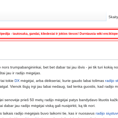
Skaity
ipedija - tautosaka, gandai, kliedesiai ir jokios tiesos! Durniausia wiki enciklop
ors trumpabangininkai, bet bet dabar tai jau išvis - jei tik turi kokią n
tai jau ir radijo mėgėjas.
 tai tokie
DX
mėgėjai, arba dėikseriai, kurie gaudo labai tolimas
radijo s
gal. Vienok šiųjų irgi jau labai nedaug, tad tenka guostis, kad radijo mėg
i, ir jei senovėje prieš 50 metų radijo mėgėjai patys bandydavo lituotis k
 dabar jau radijo mėgėjai viską gali nusipirkti, ką tik nori.
is laikais radijo mėgėjais buvo laikomi tie, kas ir nuosavus
radijo siųstu