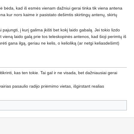
delė bėda, kad iš esmės vienam dažniui gerai tinka tik viena antena
yvena kur nors kaime ir pasistato dešimtis skirtingų antenų, skirtų
ajungti, į kurį galima įkišti bet kokį laido gabalą. Jei tokio lizdo
 vieną laido galą prie tos teleskopinės antenos, kad šioji perimtų iš
ėti gana ilgą, geriau ne kelis, o kelioliką (ar netgi keliasdešimt)
itikrinti, kas ten tokie. Tai gal ir ne visada, bet dažniausiai gerai
vairias pasaulio radijo priėmimo vietas, išgirstant realias