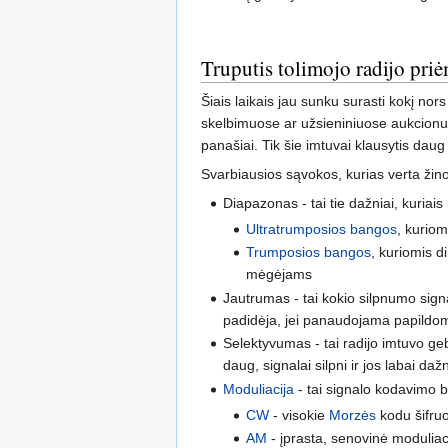
Truputis tolimojo radijo pr
Šiais laikais jau sunku surasti kokį nor
skelbimuose ar užsieniniuose aukcionuo
panašiai. Tik šie imtuvai klausytis dau
Svarbiausios sąvokos, kurias verta žino
Diapazonas - tai tie dažniai, kuriais
Ultratrumposios bangos
, kuriom
Trumposios bangos
, kuriomis d
mėgėjams
Jautrumas - tai kokio silpnumo sign
padidėja, jei panaudojama papildom
Selektyvumas - tai radijo imtuvo gebė
daug, signalai silpni ir jos labai dažn
Moduliacija
- tai signalo kodavimo b
CW
- visokie
Morzės
kodu šifruo
AM
- įprasta, senovinė moduliac