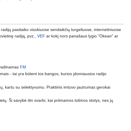
ių radijų pasitaiko visokiuose sendaikčių turgeliuose, internetiniuose
ietinę radiją, pvz.,
VEF
ar kokį nors panašaus lygio "Okean" ar
s vadinamas
FM
tumais - tai yra būtent tos bangos, kurios įdomiausios radijo
bių, kartu su selektyvumu. Praktinis imtuvo jautrumas gerokai
ietų. Ši savybė itin svarbi, kai priimamos tolimos stotys, nes jų