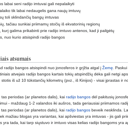
s labai seni radijo imtuvai gali nepalaikyti
palaiko tik labai nedaugelis gana naujų imtuvų
visų toli sklindančių bangų imtuvas
ių, tačiau sunkiai priimamų stočių iš ekvatorinių regionų
, kurį galima prikabinti prie radijo imtuvo antenos, kad ji pailgėtų
s, nuo kurio atsispindi radijo bangos
iais atsumais
 radijo bangos atsispindi nuo jonosferos ir grįžta atgal į
Žemę
. Paskui
mtiniais atvejais radijo bangos kartais tokių atspindžių dėka gali netgi aps
 stotis iš už 10 tūkstančių kilometrų (pvz., iš Kinijos) - visai įprastas ir
 tas periodas (ar planetos dalis), kai
radijo bangos
dėl pakitusių jonosfe
imui - maždaug 1-2 valandos iki aušros, tada geriausiai priimamos radijo
tas periodas (ar planetos dalis), kai
radijo bangos
beveik nesklinda. La
ek mažiau blogas yra variantas, kai apšviestas yra imtuvas - jis gali prii
s yra tada, kai tarp siųstuvo ir imtuvo visas kelias radijo bangoms yra a