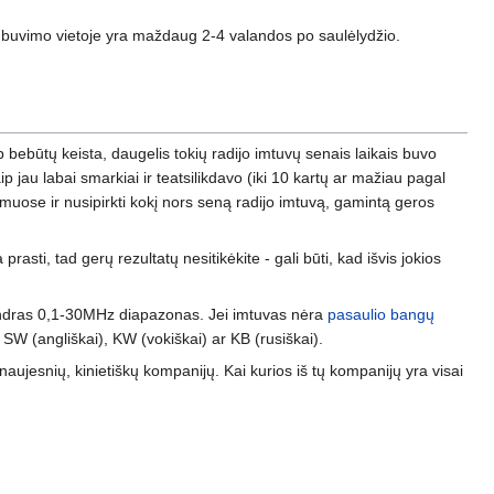
kurių buvimo vietoje yra maždaug 2-4 valandos po saulėlydžio.
bebūtų keista, daugelis tokių radijo imtuvų senais laikais buvo
p jau labai smarkiai ir teatsilikdavo (iki 10 kartų ar mažiau pagal
imuose ir nusipirkti kokį nors seną radijo imtuvą, gamintą geros
prasti, tad gerų rezultatų nesitikėkite - gali būti, kad išvis jokios
bendras 0,1-30MHz diapazonas. Jei imtuvas nėra
pasaulio bangų
W (angliškai), KW (vokiškai) ar KB (rusiškai).
naujesnių, kinietiškų kompanijų. Kai kurios iš tų kompanijų yra visai