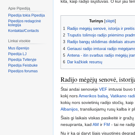
kita, kaip radijo siųstuvas. O kur jau te
Apie Pipediją
Pipedija tokia Pipedija
Turinys
Pipedijos redagcinė
kolegija
1
Radijo mėgėjų senovė, istorija ir preitis
Kontaktai/Contacts
2
Truputis tolimojo radijo priėmimo pra
Linkai visokie
3
Radijo bangų sklidimas dideliais atsum
Mus išperėjo
4
Geriausi radijo imtuvai radijo mėgėjam
Pipedija LJ
5
Antena - itin svarbus radijo mėgėjų įra
Pipedija Tviteryje
6
Dar kažkiek resursų
Pipedija Feisbuke
Pipedijos forumas
Radijo mėgėjų senovė, istorija
Štai andai senovėje
VEF
imtuvai buvo t
kokį nors
Amerikos balsą
,
Vatikano radi
kokių nors sovietinių radijo stočių, kaip
Albanijos
, transliuojamų rusų kalba ir p
Šiais gi laikais viskas pasikeitė ir graž
nesupranta, kad
AM
ir
FM
- tai ne radi
Nu ir ką gi daryt šiais visuotinės degra