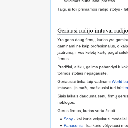
sklidimas būna labai prastas.
Taigi, iš toli priimamos radijo stotys - 
Geriausi radijo imtuvai radi
Yra gana daug firmų, kurios yra gaminu
gaminami ne kaip profesionalūs, o kaip v
jautrumą ir vos keletą kartų pagal sele
firmos.
Pradžiai, aišku, galima pabandyti ir ko
tolimos stoties nepagausite.
Geriausiai tinka taip vadinami
World b
imtuvas, jis mažų mažiausiai turi būti
t
Šiais laikais dauguma senų firmų gerus r
neblogos.
Geros firmos, kurias verta žinoti:
Sony
- kai kurie vėlyviausi modelia
Panasonic
- kai kurie vėlyviausi mo