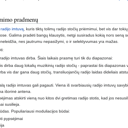
iėmimo pradmenų
s
radijo imtuvą
, kuris tiktų tolimų radijo stočių priėmimui, bet vis dar tok
se. Galima pradėti bangų klausytis, netgi susiradus kokią nors seną sov
g neleidžia, nes jautrumu nepasižymi, o ir selektyvumas yra mažas.
ti:
 radijo imtuvas dirba. Šiais laikais prasmę turi tik du diapazonai:
is dirba daug lokalių muzikinių radijo stočių - paprastai šis diapazona
irba vis dar gana daug stočių, transliuojančių radijo laidas dideliais ats
alą radijo imtuvas gali pagauti. Viena iš svarbiausių radijo imtuvų savy
a išorinė antena.
jimas atskirti vieną nuo kitos dvi gretimas radijo stotis, kad jos nesusil
ai susilieja.
ūdas. Populiariausi moduliacijos būdai:
ti pypsėjimai
ija