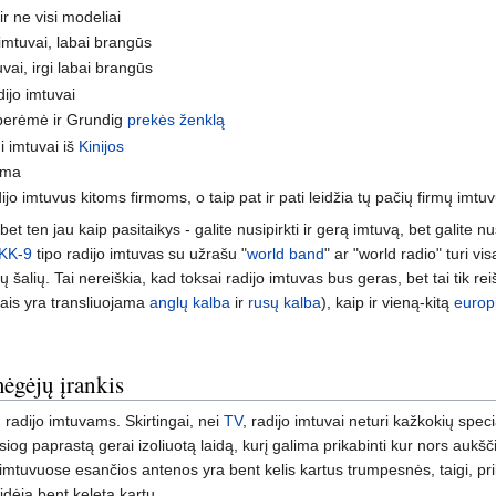
ir ne visi modeliai
 imtuvai, labai brangūs
vai, irgi labai brangūs
dijo imtuvai
r perėmė ir Grundig
prekės ženklą
i imtuvai iš
Kinijos
rma
ijo imtuvus kitoms firmoms, o taip pat ir pati leidžia tų pačių firmų imtu
bet ten jau kaip pasitaikys - galite nusipirkti ir gerą imtuvą, bet galite nus
KK-9
tipo radijo imtuvas su užrašu "
world band
" ar "world radio" turi 
ų šalių. Tai nereiškia, kad toksai radijo imtuvas bus geras, bet tai tik re
gumais yra transliuojama
anglų kalba
ir
rusų kalba
), kaip ir vieną-kitą
europ
mėgėjų įrankis
 radijo imtuvams. Skirtingai, nei
TV
, radijo imtuvai neturi kažkokių spec
iesiog paprastą gerai izoliuotą laidą, kurį galima prikabinti kur nors au
s imtuvuose esančios antenos yra bent kelis kartus trumpesnės, taigi, pri
dėja bent keletą kartų.