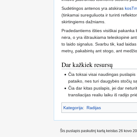
Sudėtingos antenos yra atskiras
kosT
(tinkamai sureguliuota ir turinti reflekt
skirtingiems dažniams.
Pradedantiems išties visiškai pakanka bet
nėra, o yra ištraukiama teleskopinė ante
to laido signalus. Svarbu tik, kad laidas
metrų, pakabintų ant stogo, ant medžio 
Dar kažkiek resursų
Čia toksai visai naudingas puslapis 
pataiko, nes turi daugybės stočių są
Čia dar kitas puslapis, jei dar netur
transliacijas realiu laiku iš radijo p
Kategorija
:
Radijas
Šis puslapis paskutinį kartą keistas 26 kovo 2