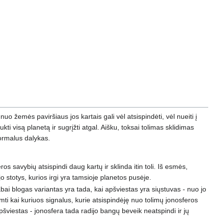
 nuo žemės paviršiaus jos kartais gali vėl atsispindėti, vėl nueiti į
ukti visą planetą ir sugrįžti atgal. Aišku, toksai tolimas sklidimas
 normalus dalykas.
ros savybių atsispindi daug kartų ir sklinda itin toli. Iš esmės,
 stotys, kurios irgi yra tamsioje planetos pusėje.
bai blogas variantas yra tada, kai apšviestas yra siųstuvas - nuo jo
mti kai kuriuos signalus, kurie atsispindėję nuo tolimų jonosferos
pšviestas - jonosfera tada radijo bangų beveik neatspindi ir jų