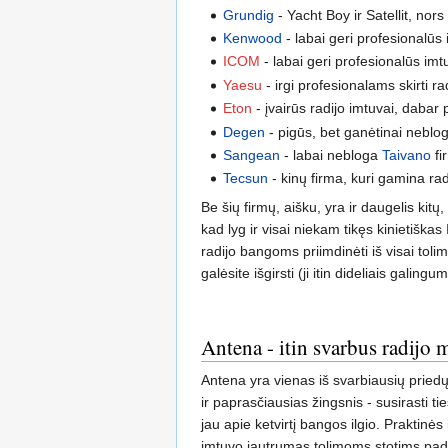
Grundig
- Yacht Boy ir Satellit, nors 
Kenwood
- labai geri profesionalūs
ICOM
- labai geri profesionalūs imtu
Yaesu
- irgi profesionalams skirti ra
Eton
- įvairūs radijo imtuvai, daba
Degen
- pigūs, bet ganėtinai neblog
Sangean
- labai nebloga
Taivano
fi
Tecsun
- kinų firma, kuri gamina rad
Be šių firmų, aišku, yra ir daugelis kitų, 
kad lyg ir visai niekam tikęs kinietiškas
radijo bangoms priimdinėti iš visai tolim
galėsite išgirsti (ji itin dideliais galin
Antena - itin svarbus radijo 
Antena yra vienas iš svarbiausių priedų
ir paprasčiausias žingsnis - susirasti t
jau apie ketvirtį bangos ilgio. Praktinė
imtuvo jautrumas tolimoms stotims padi