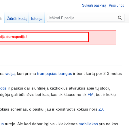
Sukurti paskyrą
Prisijungti
Paieška
ti
Žiūrėti kodą
Istorija
edija durnapedija!
ors
radiją
, kuri priima
trumpąsias bangas
ir bent kartą per 2-3 metus
totis
ir paskui dar siuntinėja kažkokius atvirukus apie tų stočių
ėju gali būti išvis bet kas, kas tik klauso ne tik
FM
, bet ir kokių
ažkokias schemas, o paskui jau ir konstruotis kokius nors
ZX
vus
turėjo. Ale kad dabar irgi va - kiekvienas
mobiliakas
yra ne kas