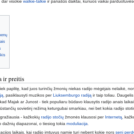
n dar visokie
walkie-talkie
ir panašūs daiktai, kuriuos vaikai parduotuvės
dmenų
ais
s
nkis
 ir preitis
iek paplitę, kad juos turinčių žmonių niekas radijo mėgėjais nelaikė, n
ją
, pasiklausyti muzikos per
Liuksemburgo radiją
ir taip toliau. Daugel
 kad Majak ar Junost - tiek populiaru būdavo klausytis radijo anais laikai
lūstančių sovietinį režimą keturgubai smarkiau, nei bet kokia radijo stoti
ų gražiausia - kažkokių
radijo stočių
žmonės klausosi per
Internetą
, kažk
jo dažnių diapazonai, o tiesiog tokia
moduliacija
.
dacijos laikais, kai radijo imtuvus namie turi nebent kokie nors
seni perd