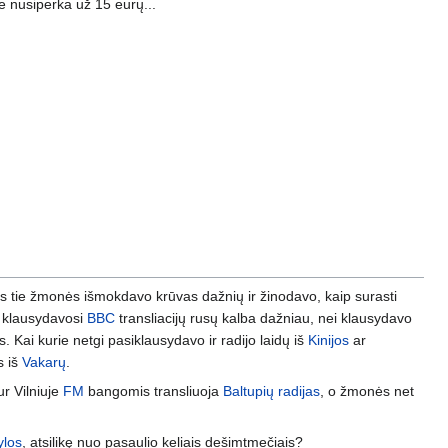
e nusiperka už 15 eurų...
ors tie žmonės išmokdavo krūvas dažnių ir žinodavo, kaip surasti
is klausydavosi
BBC
transliacijų rusų kalba dažniau, nei klausydavo
s. Kai kurie netgi pasiklausydavo ir radijo laidų iš
Kinijos
ar
s iš
Vakarų
.
ur Vilniuje
FM
bangomis transliuoja
Baltupių radijas
, o žmonės net
ylos
, atsilikę nuo pasaulio keliais dešimtmečiais?