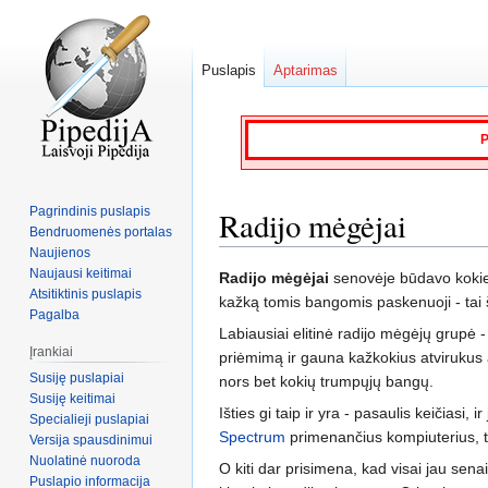
Puslapis
Aptarimas
P
Pagrindinis puslapis
Radijo mėgėjai
Bendruomenės portalas
Naujienos
Naujausi keitimai
Jump
Jump
Radijo mėgėjai
senovėje būdavo kokie n
Atsitiktinis puslapis
to
to
kažką tomis bangomis paskenuoji - tai š
Pagalba
navigation
search
Labiausiai elitinė radijo mėgėjų grupė -
Įrankiai
priėmimą ir gauna kažkokius atvirukus at
Susiję puslapiai
nors bet kokių trumpųjų bangų.
Susiję keitimai
Išties gi taip ir yra - pasaulis keičias
Specialieji puslapiai
Spectrum
primenančius kompiuterius, tai
Versija spausdinimui
Nuolatinė nuoroda
O kiti dar prisimena, kad visai jau sena
Puslapio informacija