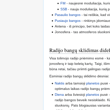
FM
- naujesnė moduliacija, kurio
SSB
- nauja moduliacija, kurią 
Pasaulio bangos
- tai reiškia, kad 
Pusiaujo bangos
- rinkinys įdomiaus
Antena - iš principo, bet koks laidas
Jonosfera - tas atmosferos sluoksni
Radijo bangų sklidimas didel
Visa tolimojo radijo priėmimo esmė - kad
jonosferą ir taip keletą kartų. Taigi, iši
būna retai, tačiau priimti galingas radijo
Esminiai radijo bangų sklidimo dėsniai:
Naktis
arba tamsioji
planetos
pusė -
optimalus laikas radijo bangų priėm
Diena
arba šviesioji
planetos
pusė - 
radijo bangos beveik nesisklaido. Ki
sluoksnių. Pats blogiausias varianta