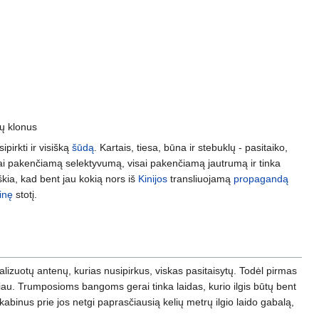
vų klonus
ipirkti ir visišką
šūdą
. Kartais, tiesa, būna ir stebuklų - pasitaiko,
visai pakenčiamą selektyvumą, visai pakenčiamą jautrumą ir tinka
iškia, kad bent jau kokią nors iš
Kinijos
transliuojamą
propagandą
inę
stotį.
ializuotų antenų, kurias nusipirkus, viskas pasitaisytų. Todėl pirmas
kščiau. Trumposioms bangoms gerai tinka laidas, kurio ilgis būtų bent
kabinus prie jos netgi paprasčiausią kelių metrų ilgio laido gabalą,