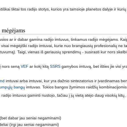
faktiškai tiktai tos radijo stotys, kurios yra tamsioje planetos dalyje ir 
jo mėgėjams
sios ar ir dabar gamina radijo imtuvus, tinkamus radijo mėgėjams. Kaip 
isai mėgėjiški radijo imtuvai, kurie nuo brangiausių profesionalių ne tai
ktuvumą). Taigi, vienas iš geriausių sprendimų - susirasti kur nors skelb
kį nors seną
VEF
ar kokį kitą
SSRS
gamybos imtuvą, bet išties jie visi yra 
and
imtuvai arba imtuvai, kur yra dažnio sintezatorius ir įvardinamas 
rumpųjų bangų
imtuvas. Tokios bangos žymimos raidžių kombinacijomis S
adijo imtuvus gaminti nustojo, tačiau į jų vietą atėjo daug visokių kitų, 
i (bet dabar jau seniai negaminami)
deliai (irgi jau seniai negaminami)