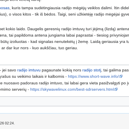
mosas
, kuris tampa sudėtingiausia radijo mėgėjų veiklos dalimi. Itin di
orius), o visos kitos - tik iš bėdos. Taigi, seni užkietėję radijo mėgėjai g
 kokio laido. Daugelis geresnių radijo imtuvų turi įėjimą (lizdą) antenai p
na, tai papildoma antena jungiama labai paprastai - tiesiog privyniojant
 būtų izoliuotas - kad signalas nenutekėtų į žemę. Laidą geriausia yra tur
ar dar kur nors - kuo aukščiau, tuo geriau.
- jei savo
radijo imtuvu
pagaunate kokią nors
radijo stotį
, tai galima pas
rašus su veikimo laikais ir kalbomis -
https://www.short-wave.info/
ite nuosavo padoraus radijo imtuvo, tai labai gera vieta pasižvalgyti po į
riėmimo serverių -
https://skywavelinux.com/best-sdrservers.html
026 02:24.