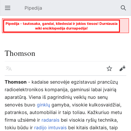
Pipedija
Atverti pagrindinį meniu
Paie
Pipedija - tautosaka, gandai, kliedesiai ir jokios tiesos! Durniausia
wiki enciklopedija durnapedija!
Thomson
Kalba
Stebėti
Keisti
Thomson
- kadaise senovėje egzistavusi prancūzų
radioelektronikos kompanija, gaminusi labai įvairią
aparatūrą. Viena iš pagrindinių veiklų nuo senų
senovės buvo
ginklų
gamyba, visokie kulkosvaidžiai,
patrankos, automobiliai ir taip toliau. Kažkuriuo metu
firma užsiėmė ir
radarais
bei visokia ryšių technika,
tokiu būdu ir
radijo imtuvais
bei kitais daiktais, taip