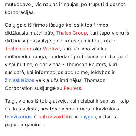
mutuodavo į vis naujas ir naujas, po truputį didesnes
korporacijas.
Galų gale iš firmos išaugo kelios kitos firmos -
didžiausia matyt būtų
Thales Group
, kuri tapo vienu iš
didžiuasių pasaulyje ginkluotės gamintojų, kita -
Technicolor
aka
Vantiva
, kuri užsiima visokia
multimedia įranga, pradedant profesionalia ir baigiant
visai buitine, o dar viena - Thomson Reuters, kuri
susidarė, kai informacijos apdirbimo, leidybos ir
žiniasklaidos
veikla užsiimdinėjusi Thomson
Corporation susijungė su
Reuters
.
Taigi, vienas iš tokių atvejų, kai nelabai ir suprasi, kaip
čia kas vyksta, nes tos pačios firmos ir kažkokius
televizorius
, ir
kulkosvaidžius
, ir
knygas
, ir dar ką
papuola gamina...