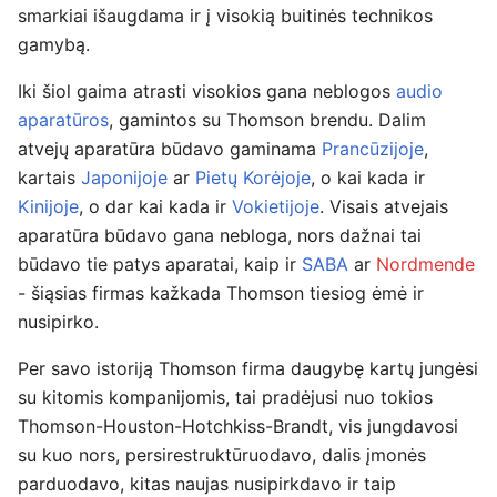
smarkiai išaugdama ir į visokią buitinės technikos
gamybą.
Iki šiol gaima atrasti visokios gana neblogos
audio
aparatūros
, gamintos su Thomson brendu. Dalim
atvejų aparatūra būdavo gaminama
Prancūzijoje
,
kartais
Japonijoje
ar
Pietų Korėjoje
, o kai kada ir
Kinijoje
, o dar kai kada ir
Vokietijoje
. Visais atvejais
aparatūra būdavo gana nebloga, nors dažnai tai
būdavo tie patys aparatai, kaip ir
SABA
ar
Nordmende
- šiąsias firmas kažkada Thomson tiesiog ėmė ir
nusipirko.
Per savo istoriją Thomson firma daugybę kartų jungėsi
su kitomis kompanijomis, tai pradėjusi nuo tokios
Thomson-Houston-Hotchkiss-Brandt, vis jungdavosi
su kuo nors, persirestruktūruodavo, dalis įmonės
parduodavo, kitas naujas nusipirkdavo ir taip