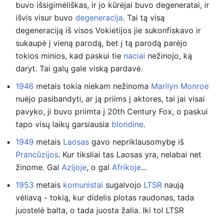
buvo išsigimėliškas, ir jo kūrėjai buvo degeneratai, ir
išvis visur buvo
degeneracija
. Tai tą visą
degeneraciją iš visos Vokietijos jie sukonfiskavo ir
sukaupė į vieną parodą, bet į tą parodą parėjo
tokios minios, kad paskui tie
naciai
nežinojo, ką
daryt. Tai galų gale viską pardavė.
1946
metais tokia niekam nežinoma
Marilyn Monroe
nuėjo pasibandyti, ar ją priims į aktores, tai jai visai
pavyko, ji buvo priimta į 20th Century Fox, o paskui
tapo visų laikų garsiausia
blondine
.
1949
metais
Laosas
gavo nepriklausomybę iš
Prancūzijos
. Kur tiksliai tas Laosas yra, nelabai net
žinome. Gal
Azijoje
, o gal
Afrikoje
...
1953
metais
komunistai
sugalvojo
LTSR
naują
vėliavą - tokią, kur didelis plotas raudonas, tada
juostelė balta, o tada juosta žalia. Iki tol LTSR