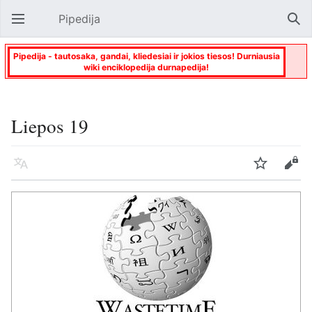
Pipedija
Atverti pagrindinį meniu
Paie
Pipedija - tautosaka, gandai, kliedesiai ir jokios tiesos! Durniausia
wiki enciklopedija durnapedija!
Liepos 19
Kalba
Stebėti
Keisti