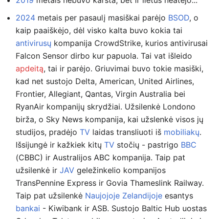
2019
metais nebuvo karšta, bet ir lietus neatėjo...
2024
metais per pasaulį masiškai parėjo
BSOD
, o
kaip paaiškėjo, dėl visko kalta buvo kokia tai
antivirusų
kompanija CrowdStrike, kurios antivirusai
Falcon Sensor dirbo kur papuola. Tai vat išleido
apdeitą
, tai ir parėjo. Griuvimai buvo tokie masiški,
kad net sustojo Delta, American, United Airlines,
Frontier, Allegiant, Qantas, Virgin Australia bei
RyanAir kompanijų skrydžiai. Užsilenkė Londono
birža, o Sky News kompanija, kai užslenkė visos jų
studijos, pradėjo
TV
laidas transliuoti iš
mobiliakų
.
Išsijungė ir kažkiek kitų
TV
stočių - pastrigo
BBC
(CBBC) ir Australijos ABC kompanija. Taip pat
užsilenkė ir
JAV
geležinkelio kompanijos
TransPennine Express ir Govia Thameslink Railway.
Taip pat užsilenkė
Naujojoje Zelandijoje
esantys
bankai
- Kiwibank ir ASB. Sustojo Baltic Hub uostas