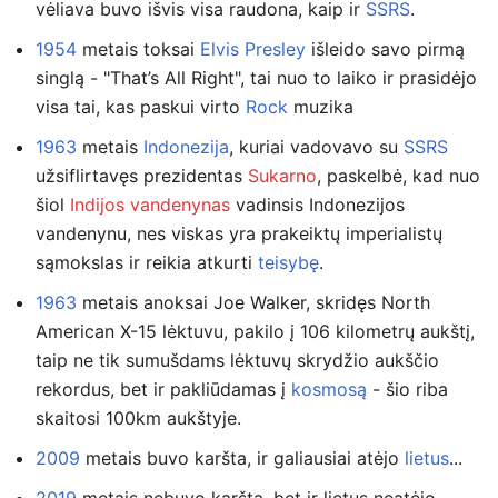
vėliava buvo išvis visa raudona, kaip ir
SSRS
.
1954
metais toksai
Elvis Presley
išleido savo pirmą
singlą - "That’s All Right", tai nuo to laiko ir prasidėjo
visa tai, kas paskui virto
Rock
muzika
1963
metais
Indonezija
, kuriai vadovavo su
SSRS
užsiflirtavęs prezidentas
Sukarno
, paskelbė, kad nuo
šiol
Indijos vandenynas
vadinsis Indonezijos
vandenynu, nes viskas yra prakeiktų imperialistų
sąmokslas ir reikia atkurti
teisybę
.
1963
metais anoksai Joe Walker, skridęs North
American X-15 lėktuvu, pakilo į 106 kilometrų aukštį,
taip ne tik sumušdams lėktuvų skrydžio aukščio
rekordus, bet ir pakliūdamas į
kosmosą
- šio riba
skaitosi 100km aukštyje.
2009
metais buvo karšta, ir galiausiai atėjo
lietus
...