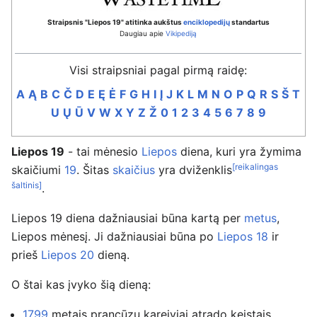
Straipsnis "Liepos 19" atitinka aukštus
enciklopedijų
standartus
Daugiau apie
Vikipediją
Visi straipsniai pagal pirmą raidę:
A
Ą
B
C
Č
D
E
Ę
Ė
F
G
H
I
Į
J
K
L
M
N
O
P
Q
R
S
Š
T
U
Ų
Ū
V
W
X
Y
Z
Ž
0
1
2
3
4
5
6
7
8
9
Liepos 19
- tai mėnesio
Liepos
diena, kuri yra žymima
[reikalingas
skaičiumi
19
. Šitas
skaičius
yra dviženklis
šaltinis]
.
Liepos 19 diena dažniausiai būna kartą per
metus
,
Liepos mėnesį. Ji dažniausiai būna po
Liepos 18
ir
prieš
Liepos 20
dieną.
O štai kas įvyko šią dieną:
1799
metais prancūzų kareiviai atrado keistais