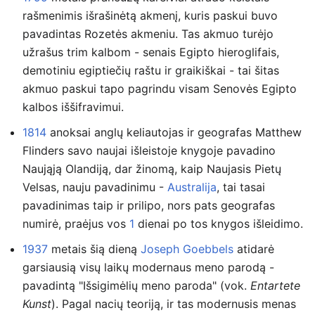
rašmenimis išrašinėtą akmenį, kuris paskui buvo
pavadintas Rozetės akmeniu. Tas akmuo turėjo
užrašus trim kalbom - senais Egipto hieroglifais,
demotiniu egiptiečių raštu ir graikiškai - tai šitas
akmuo paskui tapo pagrindu visam Senovės Egipto
kalbos iššifravimui.
1814
anoksai anglų keliautojas ir geografas Matthew
Flinders savo naujai išleistoje knygoje pavadino
Naująją Olandiją, dar žinomą, kaip Naujasis Pietų
Velsas, nauju pavadinimu -
Australija
, tai tasai
pavadinimas taip ir prilipo, nors pats geografas
numirė, praėjus vos
1
dienai po tos knygos išleidimo.
1937
metais šią dieną
Joseph Goebbels
atidarė
garsiausią visų laikų modernaus meno parodą -
pavadintą "Išsigimėlių meno paroda" (vok.
Entartete
Kunst
). Pagal nacių teoriją, ir tas modernusis menas