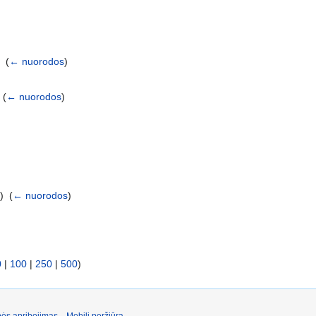
 ‎
(
← nuorodos
)
‎
(
← nuorodos
)
) ‎
(
← nuorodos
)
0
|
100
|
250
|
500
)
ės apribojimas
Mobili peržiūra