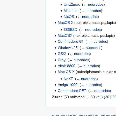
Unix2mac
‎
(
← nuorodos
)
MkLinux
‎
(
← nuorodos
)
NixOS
‎
(
← nuorodos
)
MacOS X
(nukreipiamasis puslapis)
386BSD
‎
(
← nuorodos
)
MacOSX
(nukreipiamasis puslapis) 
Commodore 64
‎
(
← nuorodos
)
Windows 95
‎
(
← nuorodos
)
OS/2
‎
(
← nuorodos
)
Cray
‎
(
← nuorodos
)
Altair 8800
‎
(
← nuorodos
)
Mac OS-X
(nukreipiamasis puslapis
NeXT
‎
(
← nuorodos
)
Amiga 1000
‎
(
← nuorodos
)
Commodore PET
‎
(
← nuorodos
)
Žiūrėti (50 ankstesnių | 50 kitų) (
20
|
5
Privatumo politika
Apie Pipediją
Atsakomyb