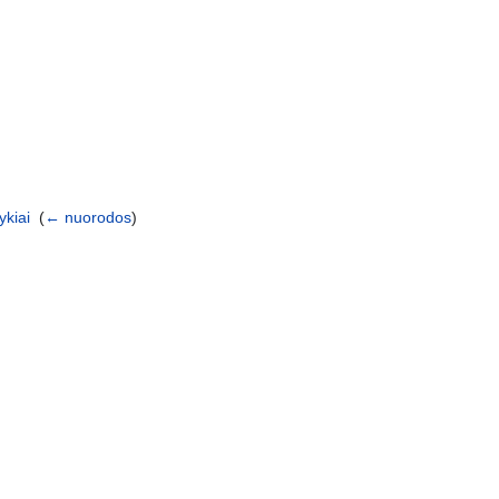
ykiai
‎
(
← nuorodos
)