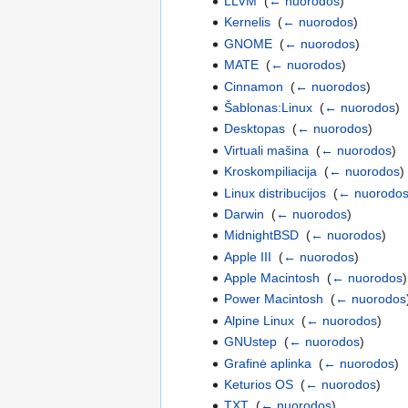
LLVM
‎
(
← nuorodos
)
Kernelis
‎
(
← nuorodos
)
GNOME
‎
(
← nuorodos
)
MATE
‎
(
← nuorodos
)
Cinnamon
‎
(
← nuorodos
)
Šablonas:Linux
‎
(
← nuorodos
)
Desktopas
‎
(
← nuorodos
)
Virtuali mašina
‎
(
← nuorodos
)
Kroskompiliacija
‎
(
← nuorodos
)
Linux distribucijos
‎
(
← nuorodo
Darwin
‎
(
← nuorodos
)
MidnightBSD
‎
(
← nuorodos
)
Apple III
‎
(
← nuorodos
)
Apple Macintosh
‎
(
← nuorodos
)
Power Macintosh
‎
(
← nuorodos
Alpine Linux
‎
(
← nuorodos
)
GNUstep
‎
(
← nuorodos
)
Grafinė aplinka
‎
(
← nuorodos
)
Keturios OS
‎
(
← nuorodos
)
TXT
‎
(
← nuorodos
)