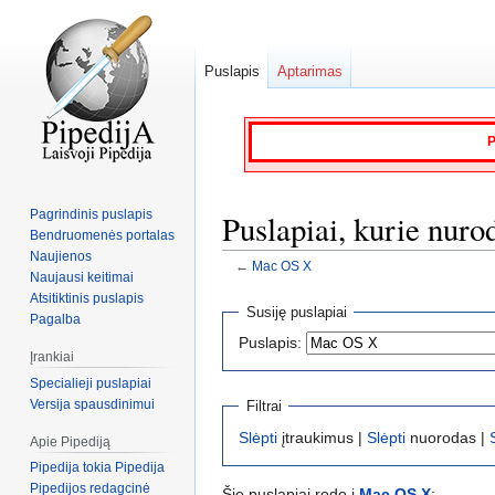
Puslapis
Aptarimas
P
Pagrindinis puslapis
Puslapiai, kurie nur
Bendruomenės portalas
Naujienos
←
Mac OS X
Naujausi keitimai
Atsitiktinis puslapis
Jump
Jump
Susiję puslapiai
Pagalba
to
to
Puslapis:
navigation
search
Įrankiai
Specialieji puslapiai
Versija spausdinimui
Filtrai
Slėpti
įtraukimus |
Slėpti
nuorodas |
Apie Pipediją
Pipedija tokia Pipedija
Pipedijos redagcinė
Šie puslapiai rodo į
Mac OS X
: