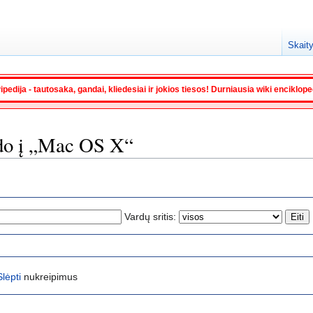
Skaity
ipedija - tautosaka, gandai, kliedesiai ir jokios tiesos! Durniausia wiki enciklop
odo į „Mac OS X“
Vardų sritis:
Slėpti
nukreipimus