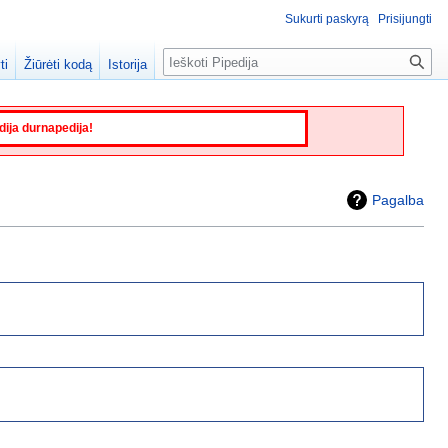
Sukurti paskyrą
Prisijungti
Paieška
ti
Žiūrėti kodą
Istorija
edija durnapedija!
Pagalba