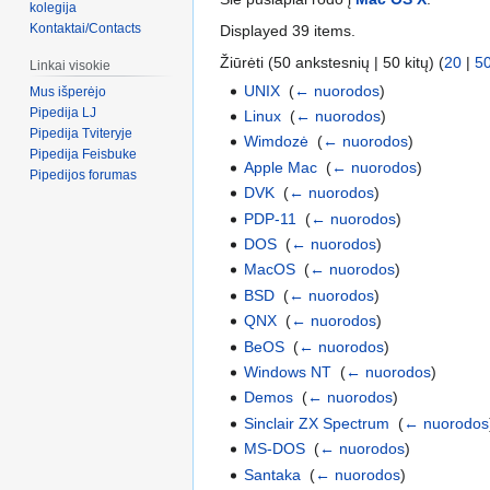
kolegija
Kontaktai/Contacts
Displayed 39 items.
Žiūrėti (50 ankstesnių | 50 kitų) (
20
|
5
Linkai visokie
UNIX
‎
(
← nuorodos
)
Mus išperėjo
Pipedija LJ
Linux
‎
(
← nuorodos
)
Pipedija Tviteryje
Wimdozė
‎
(
← nuorodos
)
Pipedija Feisbuke
Apple Mac
‎
(
← nuorodos
)
Pipedijos forumas
DVK
‎
(
← nuorodos
)
PDP-11
‎
(
← nuorodos
)
DOS
‎
(
← nuorodos
)
MacOS
‎
(
← nuorodos
)
BSD
‎
(
← nuorodos
)
QNX
‎
(
← nuorodos
)
BeOS
‎
(
← nuorodos
)
Windows NT
‎
(
← nuorodos
)
Demos
‎
(
← nuorodos
)
Sinclair ZX Spectrum
‎
(
← nuorodos
MS-DOS
‎
(
← nuorodos
)
Santaka
‎
(
← nuorodos
)