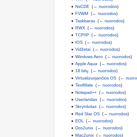
NsCDE
‎
(
← nuorodos
)
FVWM
‎
(
← nuorodos
)
Taskbaras
‎
(
← nuorodos
)
RWX
‎
(
← nuorodos
)
TCP/IP
‎
(
← nuorodos
)
IOS
‎
(
← nuorodos
)
Vidžetai
‎
(
← nuorodos
)
Windows Aero
‎
(
← nuorodos
)
Apple Aqua
‎
(
← nuorodos
)
18 bitų
‎
(
← nuorodos
)
Virtualizuojančios OS
‎
(
← nuoro
TextMate
‎
(
← nuorodos
)
Notepad++
‎
(
← nuorodos
)
Userlandas
‎
(
← nuorodos
)
Skrynšotas
‎
(
← nuorodos
)
Red Star OS
‎
(
← nuorodos
)
EOL
‎
(
← nuorodos
)
Dos2unix
‎
(
← nuorodos
)
Mac2unix
‎
(
← nuorodos
)