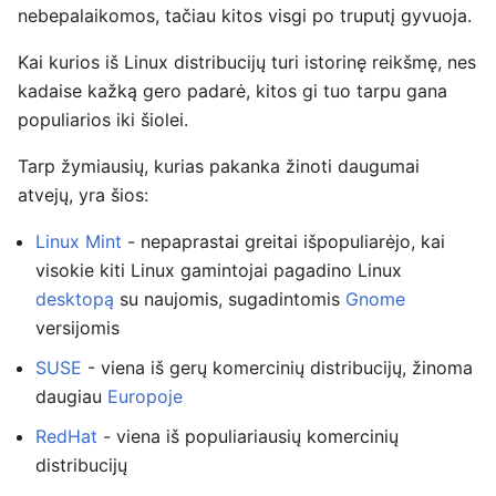
nebepalaikomos, tačiau kitos visgi po truputį gyvuoja.
Kai kurios iš Linux distribucijų turi istorinę reikšmę, nes
kadaise kažką gero padarė, kitos gi tuo tarpu gana
populiarios iki šiolei.
Tarp žymiausių, kurias pakanka žinoti daugumai
atvejų, yra šios:
Linux Mint
- nepaprastai greitai išpopuliarėjo, kai
visokie kiti Linux gamintojai pagadino Linux
desktopą
su naujomis, sugadintomis
Gnome
versijomis
SUSE
- viena iš gerų komercinių distribucijų, žinoma
daugiau
Europoje
RedHat
- viena iš populiariausių komercinių
distribucijų