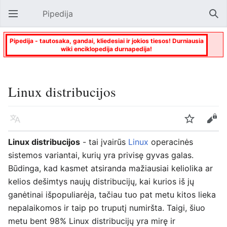
Pipedija
Atverti pagrindinį meniu
Paie
Pipedija - tautosaka, gandai, kliedesiai ir jokios tiesos! Durniausia
wiki enciklopedija durnapedija!
Linux distribucijos
Kalba
Stebėti
Keisti
Linux distribucijos
- tai įvairūs
Linux
operacinės
sistemos variantai, kurių yra privisę gyvas galas.
Būdinga, kad kasmet atsiranda mažiausiai keliolika ar
kelios dešimtys naujų distribucijų, kai kurios iš jų
ganėtinai išpopuliarėja, tačiau tuo pat metu kitos lieka
nepalaikomos ir taip po truputį numiršta. Taigi, šiuo
metu bent 98% Linux distribucijų yra mirę ir