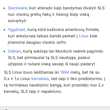
Slackware
, kuri atsirado kaip bandymas išvalyti SLS
nuo visokių greitų hakų ir tiesiog šiaip viską
sutvarkyti
Yggdrasil
, kurią kūrė kažkokia amerikonų firmelė,
kuri ankstyvais laikais bandė perkelt į
Linux
kiek
įmanoma daugiau visokio softo
Debian
, kurią sukūręs Ian Murdock neėmė pagrindu
SLS, bet pirmiausiai tą SLS naudojęs, paskui
užsipiso ir nutarė viską savaip iš naujo padaryt
SLS Linux buvo leidžiamas iki
1994
metų, bet tik su
0.x ir 1.x Linux
kerneliais
, tad taip ir liko priešistorinis. Į
tą normalaus naudojimo bangą, kuri prasidėjo nuo 2.x
kernelių, SLS taip ir nepakliuvo.