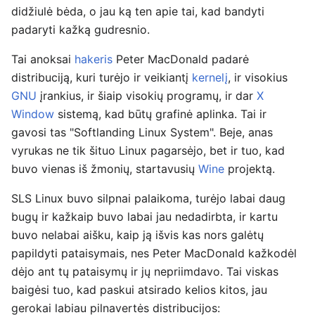
didžiulė bėda, o jau ką ten apie tai, kad bandyti
padaryti kažką gudresnio.
Tai anoksai
hakeris
Peter MacDonald padarė
distribuciją, kuri turėjo ir veikiantį
kernelį
, ir visokius
GNU
įrankius, ir šiaip visokių programų, ir dar
X
Window
sistemą, kad būtų grafinė aplinka. Tai ir
gavosi tas "Softlanding Linux System". Beje, anas
vyrukas ne tik šituo Linux pagarsėjo, bet ir tuo, kad
buvo vienas iš žmonių, startavusių
Wine
projektą.
SLS Linux buvo silpnai palaikoma, turėjo labai daug
bugų ir kažkaip buvo labai jau nedadirbta, ir kartu
buvo nelabai aišku, kaip ją išvis kas nors galėtų
papildyti pataisymais, nes Peter MacDonald kažkodėl
dėjo ant tų pataisymų ir jų nepriimdavo. Tai viskas
baigėsi tuo, kad paskui atsirado kelios kitos, jau
gerokai labiau pilnavertės distribucijos: