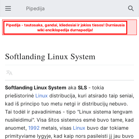
Pipedija
Atverti pagrindinį meniu
Paie
Pipedija - tautosaka, gandai, kliedesiai ir jokios tiesos! Durniausia
wiki enciklopedija durnapedija!
Softlanding Linux System
Kalba
Stebėti
Keisti
Softlanding Linux System
aka
SLS
- tokia
priešistorinė
Linux
distribucija, kuri atsirado taip seniai,
kad iš principo tuo metu netgi ir distribucijų nebuvo.
Tai todėl ir pavadinimas - tipo "Linux sistema lengvam
nusileidimui". Visa šitos sistemos esmė buvo tame, kad
anuomet,
1992
metais, visas
Linux
buvo dar tokiame
primityviame lygyje, kad kaip nors pasileisti jį jau buvo