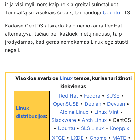
ir ja visi myli, nors kaip reikia greitai suinstaliuoti
Tomcat'ą su visokiais šūdais, tai naudoja
Ubuntu
LTS.
Kadaise CentOS atsirado kaip nemokama RedHat
alternatyva, tačiau per kažkiek metų nuduso, taip
įrodydamas, kad geras nemokamas Linux egzistuoti
negali.
Visokios svarbios
Linux
temos, kurias turi žinoti
kiekvienas
Red Hat
•
Fedora
•
SUSE
•
OpenSUSE
•
Debian
•
Devuan
•
Linux
Alpine Linux
•
Linux Mint
•
distribucijos
:
Slackware
•
Arch Linux
•
CentOS
•
Ubuntu
•
SLS Linux
•
Knoppix
XFCE
•
LXDE
•
Gnome
•
MATE
•