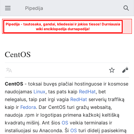
Pipedija
Atverti pagrindinį meniu
Paie
Pipedija - tautosaka, gandai, kliedesiai ir jokios tiesos! Durniausia
wiki enciklopedija durnapedija!
CentOS
Kalba
Stebėti
Keisti
CentOS
- toksai buvęs plačiai hostinguose ir kosmose
naudojamas
Linux
, tas pats kaip
RedHat
, bet
nelegalus, taip pat irgi vagia
RedHat
serverių traffiką
kaip ir
Fedora
. Dar
CentOS
turi gražų websaitą,
naudoja .rpm ir logotipas primena kažkokį keltišką
kvadratų mišinį. Ant šios
OS
veikia terminalas ir
instaliuojasi su Anaconda. Ši
OS
turi didelį pasisekimą