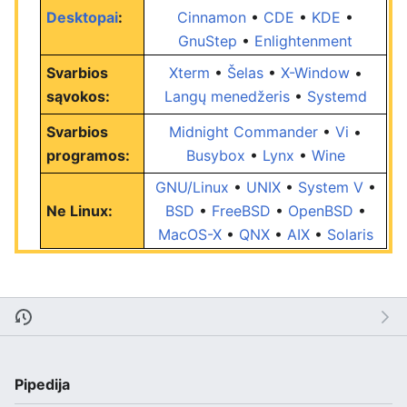
Desktopai
:
Cinnamon
•
CDE
•
KDE
•
GnuStep
•
Enlightenment
Svarbios
Xterm
•
Šelas
•
X-Window
•
sąvokos:
Langų menedžeris
•
Systemd
Svarbios
Midnight Commander
•
Vi
•
programos:
Busybox
•
Lynx
•
Wine
GNU/Linux
•
UNIX
•
System V
•
Ne Linux:
BSD
•
FreeBSD
•
OpenBSD
•
MacOS-X
•
QNX
•
AIX
•
Solaris
Pipedija