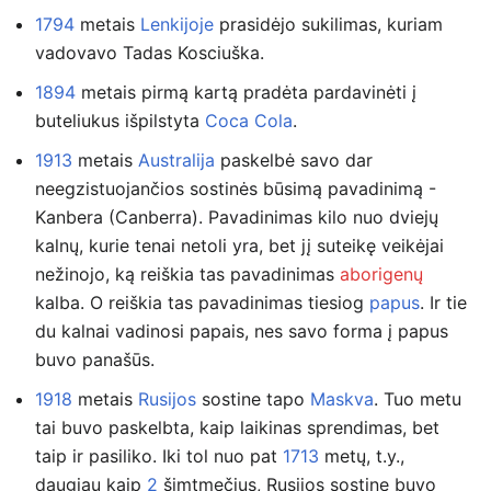
1794
metais
Lenkijoje
prasidėjo sukilimas, kuriam
vadovavo Tadas Kosciuška.
1894
metais pirmą kartą pradėta pardavinėti į
buteliukus išpilstyta
Coca Cola
.
1913
metais
Australija
paskelbė savo dar
neegzistuojančios sostinės būsimą pavadinimą -
Kanbera (Canberra). Pavadinimas kilo nuo dviejų
kalnų, kurie tenai netoli yra, bet jį suteikę veikėjai
nežinojo, ką reiškia tas pavadinimas
aborigenų
kalba. O reiškia tas pavadinimas tiesiog
papus
. Ir tie
du kalnai vadinosi papais, nes savo forma į papus
buvo panašūs.
1918
metais
Rusijos
sostine tapo
Maskva
. Tuo metu
tai buvo paskelbta, kaip laikinas sprendimas, bet
taip ir pasiliko. Iki tol nuo pat
1713
metų, t.y.,
daugiau kaip
2
šimtmečius, Rusijos sostine buvo