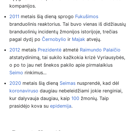
kompanijos.
2011
metais šią dieną sprogo
Fukušimos
branduolinis reaktorius. Tai buvo vienas iš didžiausių
branduolinių incidentų žmonijos istorijoje, trečias
pagal dydį po
Černobylio
ir
Majak
atvejų.
2012
metais
Prezidentė
atmetė
Raimundo Palaičio
atstatydinimą, tai sukilo kažkokia krizė Vyriausybės,
o po to jau net šnekos pakilo apie pirmalaikius
Seimo
rinkimus...
2020
metais šią dieną
Seimas
nusprendė, kad dėl
koronaviruso
daugiau nebeleidžiami jokie renginiai,
kur dalyvauja daugiau, kaip
100
žmonių. Taip
prasidėjo kova su
epidemija
.