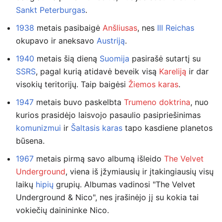
Sankt Peterburgas
.
1938
metais pasibaigė
Anšliusas
, nes
III Reichas
okupavo ir aneksavo
Austriją
.
1940
metais šią dieną
Suomija
pasirašė sutartį su
SSRS
, pagal kurią atidavė beveik visą
Kareliją
ir dar
visokių teritorijų. Taip baigėsi
Žiemos karas
.
1947
metais buvo paskelbta
Trumeno doktrina
, nuo
kurios prasidėjo laisvojo pasaulio pasipriešinimas
komunizmui
ir
Šaltasis karas
tapo kasdiene planetos
būsena.
1967
metais pirmą savo albumą išleido
The Velvet
Underground
, viena iš įžymiausių ir įtakingiausių visų
laikų
hipių
grupių. Albumas vadinosi "The Velvet
Underground & Nico", nes įrašinėjo jį su kokia tai
vokiečių dainininke Nico.