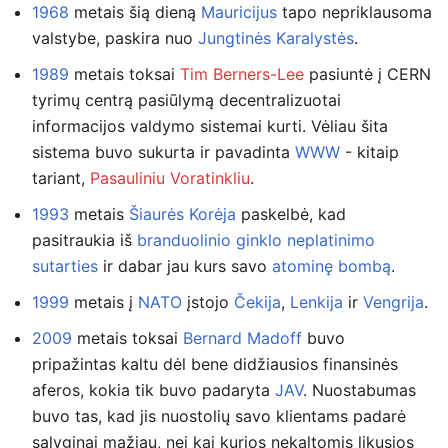
1968
metais šią dieną
Mauricijus
tapo nepriklausoma
valstybe, paskira nuo
Jungtinės Karalystės
.
1989
metais toksai
Tim Berners-Lee
pasiuntė į CERN
tyrimų centrą pasiūlymą decentralizuotai
informacijos valdymo sistemai kurti. Vėliau šita
sistema buvo sukurta ir pavadinta
WWW
- kitaip
tariant,
Pasauliniu Voratinkliu
.
1993
metais
Šiaurės Korėja
paskelbė, kad
pasitraukia iš
branduolinio ginklo neplatinimo
sutarties
ir dabar jau kurs savo
atominę bombą
.
1999
metais į
NATO
įstojo
Čekija
,
Lenkija
ir
Vengrija
.
2009
metais toksai
Bernard Madoff
buvo
pripažintas kaltu dėl bene didžiausios finansinės
aferos, kokia tik buvo padaryta
JAV
. Nuostabumas
buvo tas, kad jis nuostolių savo klientams padarė
sąlyginai mažiau, nei kai kurios nekaltomis likusios