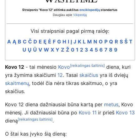
Straipsnis "Kovo 12" atitinka aukštus
enciklopedijų
standartus
Daugiau apie
Vikipediją
Visi straipsniai pagal pirmą raidę:
A
Ą
B
C
Č
D
E
Ę
Ė
F
G
H
I
Į
J
K
L
M
N
O
P
Q
R
S
Š
T
U
Ų
Ū
V
W
X
Y
Z
Ž
0
1
2
3
4
5
6
7
8
9
[reikalingas šaltinis]
Kovo 12
- tai mėnesio
Kovo
diena, kuri
yra žymima skaičiumi
12
. Tasai
skaičius
yra iš dviejų
skaitmenų
, todėl čia nėra tikras skaitmuo, o yra
skaičius.
Kovo 12 diena dažniausiai būna kartą per
metus
, Kovo
mėnesį. Ji dažniausiai būna po
Kovo 11
ir prieš
Kovo 13
[reikalingas šaltinis]
dieną
.
O štai kas įvyko šią dieną: