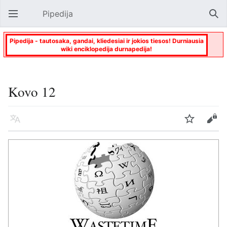
Pipedija
Atverti pagrindinį meniu
Paie
Pipedija - tautosaka, gandai, kliedesiai ir jokios tiesos! Durniausia
wiki enciklopedija durnapedija!
Kovo 12
Kalba
Stebėti
Keisti