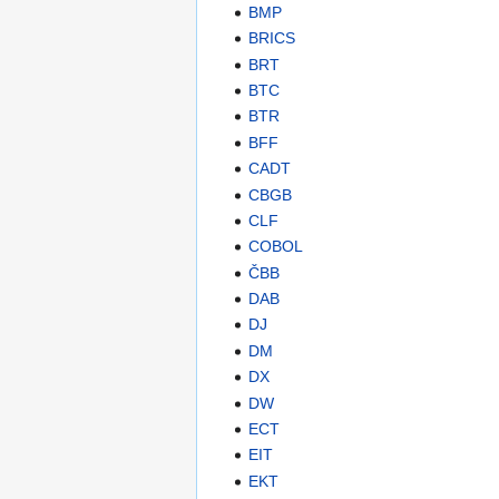
BMP
BRICS
BRT
BTC
BTR
BFF
CADT
CBGB
CLF
COBOL
ČBB
DAB
DJ
DM
DX
DW
ECT
EIT
EKT