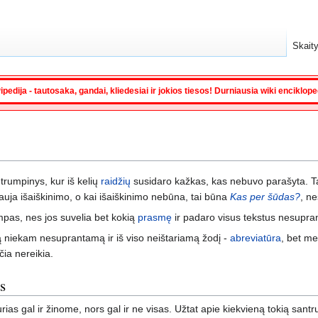
Skaity
ipedija - tautosaka, gandai, kliedesiai ir jokios tiesos! Durniausia wiki enciklop
trumpinys, kur iš kelių
raidžių
susidaro kažkas, kas nebuvo parašyta. Tai 
auja išaiškinimo, o kai išaiškinimo nebūna, tai būna
Kas per šūdas?
, ne
mpas, nes jos suvelia bet kokią
prasmę
ir padaro visus tekstus nesupran
ą niekam nesuprantamą ir iš viso neištariamą žodį -
abreviatūra
, bet m
a nereikia.
s
ias gal ir žinome, nors gal ir ne visas. Užtat apie kiekvieną tokią san