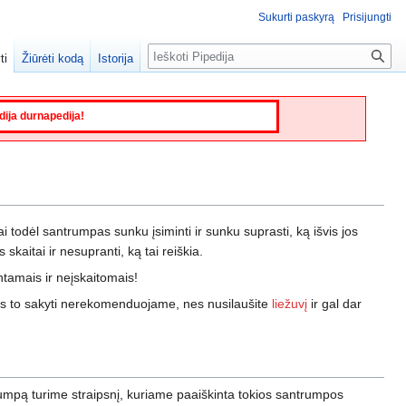
Sukurti paskyrą
Prisijungti
Paieška
ti
Žiūrėti kodą
Istorija
edija durnapedija!
todėl santrumpas sunku įsiminti ir sunku suprasti, ką išvis jos
s skaitai ir nesupranti, ką tai reiškia.
tamais ir neįskaitomais!
es to sakyti nerekomenduojame, nes nusilaušite
liežuvį
ir gal dar
trumpą turime straipsnį, kuriame paaiškinta tokios santrumpos