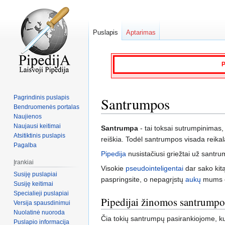
Puslapis
Aptarimas
P
Pagrindinis puslapis
Santrumpos
Bendruomenės portalas
Naujienos
Naujausi keitimai
Jump
Jump
Santrumpa
- tai toksai sutrumpinimas, 
Atsitiktinis puslapis
to
to
reiškia. Todėl santrumpos visada reikal
Pagalba
navigation
search
Pipedija
nusistačiusi griežtai už santru
Įrankiai
Visokie
pseudointeligentai
dar sako kit
Susiję puslapiai
paspringsite, o nepagrįstų
aukų
mums či
Susiję keitimai
Specialieji puslapiai
Pipedijai žinomos santrumpo
Versija spausdinimui
Nuolatinė nuoroda
Čia tokių santrumpų pasirankiojome, kur
Puslapio informacija