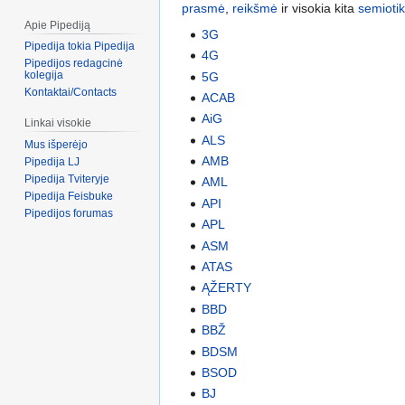
prasmė
,
reikšmė
ir visokia kita
semioti
Apie Pipediją
3G
Pipedija tokia Pipedija
4G
Pipedijos redagcinė
kolegija
5G
Kontaktai/Contacts
ACAB
AiG
Linkai visokie
ALS
Mus išperėjo
AMB
Pipedija LJ
Pipedija Tviteryje
AML
Pipedija Feisbuke
API
Pipedijos forumas
APL
ASM
ATAS
ĄŽERTY
BBD
BBŽ
BDSM
BSOD
BJ