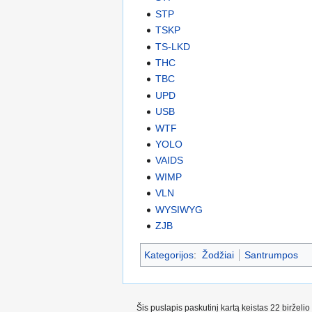
STP
TSKP
TS-LKD
THC
TBC
UPD
USB
WTF
YOLO
VAIDS
WIMP
VLN
WYSIWYG
ZJB
Kategorijos
:
Žodžiai
Santrumpos
Šis puslapis paskutinį kartą keistas 22 birželi