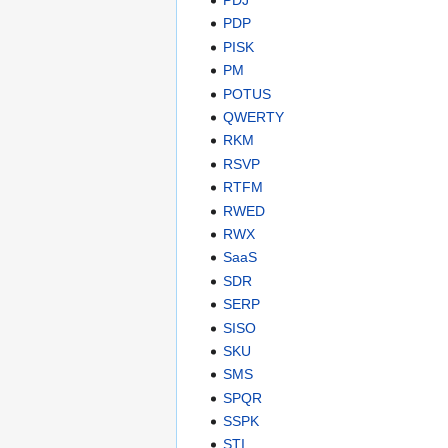
PDJ
PDP
PISK
PM
POTUS
QWERTY
RKM
RSVP
RTFM
RWED
RWX
SaaS
SDR
SERP
SISO
SKU
SMS
SPQR
SSPK
STI