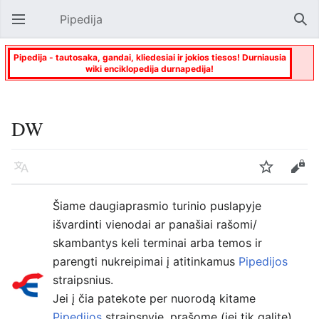
Pipedija
Atverti pagrindinį meniu
Paie
Pipedija - tautosaka, gandai, kliedesiai ir jokios tiesos! Durniausia
wiki enciklopedija durnapedija!
DW
Kalba
Stebėti
Keisti
Šiame daugiaprasmio turinio puslapyje
išvardinti vienodai ar panašiai rašomi/
skambantys keli terminai arba temos ir
parengti nukreipimai į atitinkamus
Pipedijos
straipsnius.
Jei į čia patekote per nuorodą kitame
Pipedijos
straipsnyje, prašome (jei tik galite)