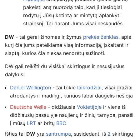
pakeisti aną nuorodą taip, kad ji tiesiogiai
rodytų į Jūsų ketintą ar mintytą aplankyti
straipsnį. Tai darant Jums visai neskaudės.
DW
- tai gerai žinomas ir žymus
prekės ženklas
, apie
kurį čia jums pateikiame visą informaciją, įskaitant ir
slaptą, kurios čia niekas nenorėtų sužinoti.
DW gali reikšti du visiškai skirtingus ir nesusijusius
dalykus:
Daniel Wellington
- tai tokie
laikrodžiai
, visai gražiai
atrodantys ir madingi, kuriuos labai daugelis nešioja
Deutsche Welle
- didžiausia
Vokietijoje
ir viena iš
didžiausių pasaulyje naujienų ir žinių tarnyba, panaši
į mūsų
LRT
ar britų
BBC
Išties tai
DW
yra
santrumpa
, susidedanti iš
2
skirtingų