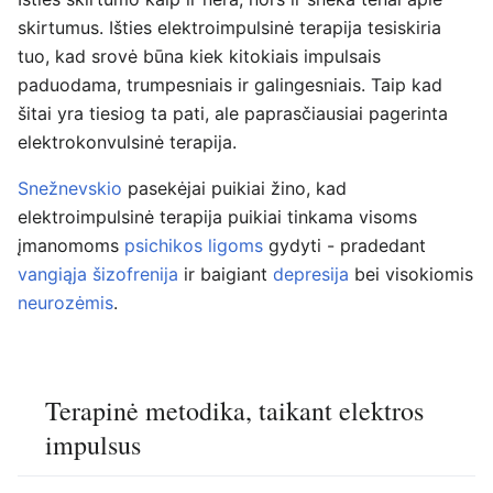
skirtumus. Išties elektroimpulsinė terapija tesiskiria
tuo, kad srovė būna kiek kitokiais impulsais
paduodama, trumpesniais ir galingesniais. Taip kad
šitai yra tiesiog ta pati, ale paprasčiausiai pagerinta
elektrokonvulsinė terapija.
Snežnevskio
pasekėjai puikiai žino, kad
elektroimpulsinė terapija puikiai tinkama visoms
įmanomoms
psichikos ligoms
gydyti - pradedant
vangiąja šizofrenija
ir baigiant
depresija
bei visokiomis
neurozėmis
.
Terapinė metodika, taikant elektros
impulsus