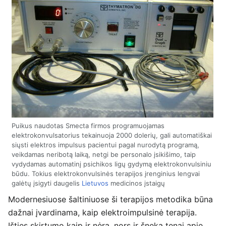
Puikus naudotas Smecta firmos programuojamas
elektrokonvulsatorius tekainuoja 2000 dolerių, gali automatiškai
siųsti elektros impulsus pacientui pagal nurodytą programą,
veikdamas neribotą laiką, netgi be personalo įsikišimo, taip
vydydamas automatinį psichikos ligų gydymą elektrokonvulsiniu
būdu. Tokius elektrokonvulsinės terapijos įrenginius lengvai
galėtų įsigyti daugelis
Lietuvos
medicinos įstaigų
Modernesiuose šaltiniuose ši terapijos metodika būna
dažnai įvardinama, kaip elektroimpulsinė terapija.
Išties skirtumo kaip ir nėra, nors ir šneka tenai apie