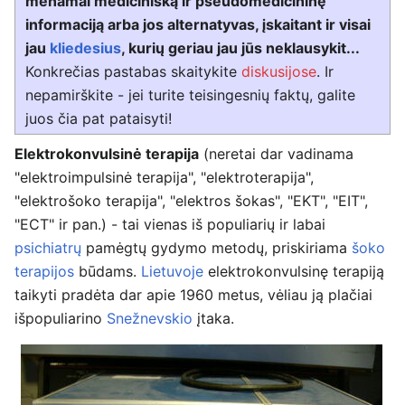
menamai medicinišką ir pseudomedicininę
informaciją arba jos alternatyvas, įskaitant ir visai
jau
kliedesius
, kurių geriau jau jūs neklausykit...
Konkrečias pastabas skaitykite
diskusijose
. Ir
nepamirškite - jei turite teisingesnių faktų, galite
juos čia pat pataisyti!
Elektrokonvulsinė terapija
(neretai dar vadinama
"elektroimpulsinė terapija", "elektroterapija",
"elektrošoko terapija", "elektros šokas", "EKT", "EIT",
"ECT" ir pan.) - tai vienas iš populiarių ir labai
psichiatrų
pamėgtų gydymo metodų, priskiriama
šoko
terapijos
būdams.
Lietuvoje
elektrokonvulsinę terapiją
taikyti pradėta dar apie 1960 metus, vėliau ją plačiai
išpopuliarino
Snežnevskio
įtaka.