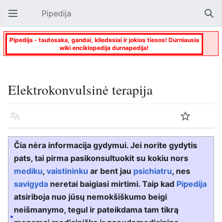
Pipedija
Atverti pagrindinį meniu
Paie
Pipedija - tautosaka, gandai, kliedesiai ir jokios tiesos! Durniausia
wiki enciklopedija durnapedija!
Elektrokonvulsinė terapija
Kalba
Stebėti
Keisti
Čia nėra informacija gydymui. Jei norite gydytis
pats, tai pirma pasikonsultuokit su kokiu nors
mediku
,
vaistininku
ar bent jau
psichiatru
, nes
savigyda
neretai baigiasi mirtimi. Taip kad
Pipedija
atsiriboja nuo jūsų nemokšiškumo beigi
neišmanymo, tegul ir pateikdama tam tikrą