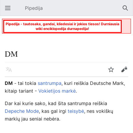
Pipedija
Atverti pagrindinį meniu
Paie
Pipedija - tautosaka, gandai, kliedesiai ir jokios tiesos! Durniausia
wiki enciklopedija durnapedija!
DM
Kalba
Stebėti
Keisti
DM
- tai tokia
santrumpa
, kuri reiškia Deutsche Mark,
kitaip tariant -
Vokietijos markė
.
Dar kai kurie sako, kad šita santrumpa reiškia
Depeche Mode
, kas gal irgi
teisybė
, nes vokiškų
markių jau seniai nebėra.