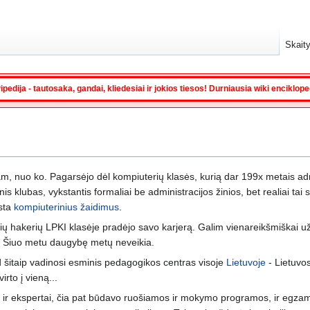
Skaity
ipedija - tautosaka, gandai, kliedesiai ir jokios tiesos! Durniausia wiki enciklop
, nuo ko. Pagarsėjo dėl kompiuterių klasės, kurią dar 199x metais a
nis klubas, vykstantis formaliai be administracijos žinios, bet realiai tai
ista
kompiuterinius žaidimus
.
sių hakerių LPKI klasėje pradėjo savo karjerą. Galim vienareikšmiškai už
iu. Šiuo metu daugybę metų neveikia.
šitaip vadinosi esminis pedagogikos centras visoje
Lietuvoje
- Lietuvos
irto į vieną...
ir ekspertai, čia pat būdavo ruošiamos ir mokymo programos, ir egzaminai