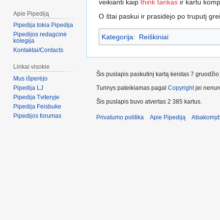
veikianti kaip
think tankas
ir kartu kompe
Apie Pipediją
O štai paskui ir prasidėjo po truputį grei
Pipedija tokia Pipedija
Pipedijos redagcinė
Kategorija
:
Reiškiniai
kolegija
Kontaktai/Contacts
Linkai visokie
Šis puslapis paskutinį kartą keistas 7 gruodži
Mus išperėjo
Turinys pateikiamas pagal
Copyright
jei nenuro
Pipedija LJ
Pipedija Tviteryje
Šis puslapis buvo atvertas 2 385 kartus.
Pipedija Feisbuke
Pipedijos forumas
Privatumo politika
Apie Pipediją
Atsakomyb