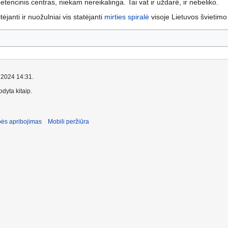
tencinis centras, niekam nereikalinga. Tai vat ir uždarė, ir nebeliko.
tėjanti ir nuožulniai vis statėjanti
mirties spiralė
visoje Lietuvos švietimo 
o 2024 14:31.
dyta kitaip.
ės apribojimas
Mobili peržiūra