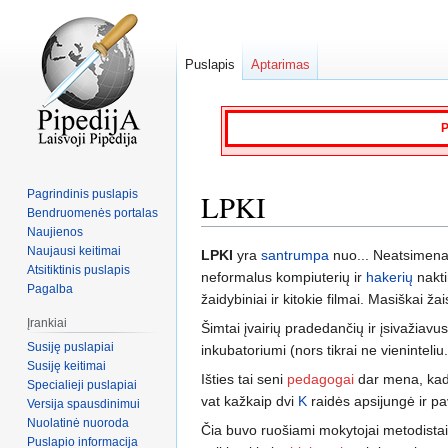
Puslapis
Aptarimas
P
Pagrindinis puslapis
LPKI
Bendruomenės portalas
Naujienos
Naujausi keitimai
Jump
Jump
LPKI
yra
santrumpa
nuo... Neatsimenam
Atsitiktinis puslapis
to
to
neformalus kompiuterių ir
hakerių
nakti
Pagalba
navigation
search
žaidybiniai ir kitokie filmai. Masiškai ža
Įrankiai
Šimtai įvairių pradedančių ir įsivažiavu
Susiję puslapiai
inkubatoriumi (nors tikrai ne vienintel
Susiję keitimai
Išties tai seni
pedagogai
dar mena, kad 
Specialieji puslapiai
vat kažkaip dvi
K
raidės apsijungė ir pav
Versija spausdinimui
Nuolatinė nuoroda
Čia buvo ruošiami mokytojai metodistai 
Puslapio informacija