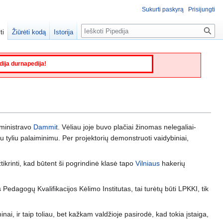
Sukurti paskyrą
Prisijungti
Paieška
ti
Žiūrėti kodą
Istorija
edija durnapedija!
dministravo
Dammit
. Vėliau joje buvo plačiai žinomas nelegaliai-
 su tyliu palaiminimu. Per projektorių demonstruoti vaidybiniai,
tikrinti, kad būtent ši pogrindinė klasė tapo
Vilniaus
hakerių
 Pedagogų Kvalifikacijos Kėlimo Institutas, tai turėtų būti LPKKI, tik
, ir taip toliau, bet kažkam valdžioje pasirodė, kad tokia įstaiga,