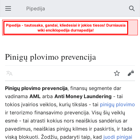
Pipedija
Atverti pagrindinį meniu
Paie
Pipedija - tautosaka, gandai, kliedesiai ir jokios tiesos! Durniausia
wiki enciklopedija durnapedija!
Pinigų plovimo prevencija
Kalba
Stebėti
Keisti
Pinigų plovimo prevencija
, finansų segmente dar
vadinama
AML
arba
Anti Money Laundering
- tai
tokios įvairios veiklos, kurių tikslas - tai
pinigų plovimo
ir terorizmo finansavimo prevencija. Visų šių veiklų
esmė - tai atrasti kokius nors neaiškius sandėrius ar
pavedimus, neaiškias pinigų kilmes ir paskirtis, ir tada
viską blokuoti. Žodžiu, padaryti taip, kad
juodi pinigai