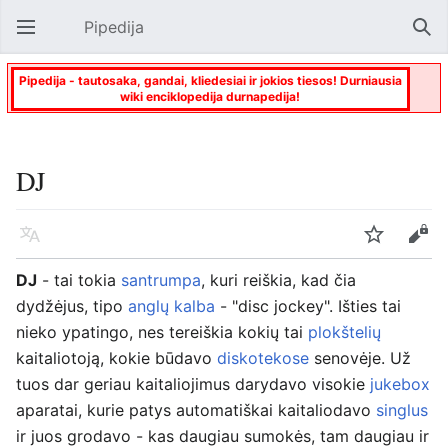
Pipedija
Atverti pagrindinį meniu
Paie
Pipedija - tautosaka, gandai, kliedesiai ir jokios tiesos! Durniausia
wiki enciklopedija durnapedija!
DJ
Kalba
Stebėti
Keisti
DJ
- tai tokia
santrumpa
, kuri reiškia, kad čia
dydžėjus, tipo
anglų kalba
- "disc jockey". Išties tai
nieko ypatingo, nes tereiškia kokių tai
plokštelių
kaitaliotoją, kokie būdavo
diskotekose
senovėje. Už
tuos dar geriau kaitaliojimus darydavo visokie
jukebox
aparatai, kurie patys automatiškai kaitaliodavo
singlus
ir juos grodavo - kas daugiau sumokės, tam daugiau ir