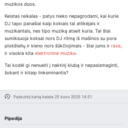
muzikos duos.
Keistas reikalas - patys nieko nepagrodami, kai kurie
DJ tapo panašiai kaip kokiais tai atlikėjais ir
muzikantais, nes tipo muziką atseit kuria. Tai štai
sumiksuoja koksai nors DJ ritmą iš mašinos su pora
plokštelių ir kieno nors šūkčiojimais - štai jums ir
rave
,
ir visokia kita
elektroninė muzika
.
Tai kodėl gi nenueiti į naktinį klubą ir nepasismaginti,
šokant ir kitaip linksminantis?
Paskutinį kartą keista 25 kovo 2025 14:51
Pipedija