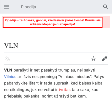
Pipedija
Atverti pagrindinį meniu
Paie
Pipedija - tautosaka, gandai, kliedesiai ir jokios tiesos! Durniausia
wiki enciklopedija durnapedija!
VLN
Kalba
Stebėti
Keisti
VLN
parašyti ir net pasakyti trumpiau, nei sakyti
Vilnius
ar išvis nesąmoningą "Vilniaus miestas". Patys
pabandykite ištart ir tada suprasit, kad balsės kalbai
nereikalingos, juk ne veltui ir
ivritas
taip sako, kad
priebalsių pakanka, norint užrašyti bet kam.