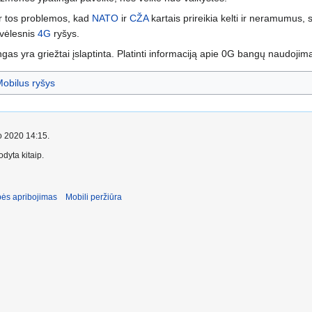
ir tos problemos, kad
NATO
ir
CŽA
kartais prireikia kelti ir neramumus,
 vėlesnis
4G
ryšys.
gas yra griežtai įslaptinta. Platinti informaciją apie 0G bangų naudojimą
obilus ryšys
io 2020 14:15.
dyta kitaip.
ės apribojimas
Mobili peržiūra