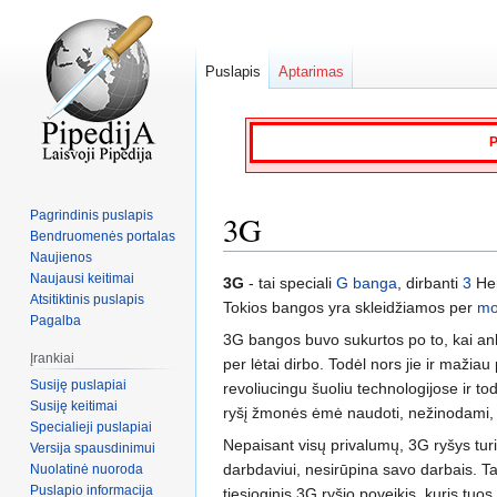
Puslapis
Aptarimas
P
Pagrindinis puslapis
3G
Bendruomenės portalas
Naujienos
Naujausi keitimai
Jump
Jump
3G
- tai speciali
G banga
, dirbanti
3
Her
Atsitiktinis puslapis
to
to
Tokios bangos yra skleidžiamos per
mo
Pagalba
navigation
search
3G bangos buvo sukurtos po to, kai a
Įrankiai
per lėtai dirbo. Todėl nors jie ir mažia
Susiję puslapiai
revoliucingu šuoliu technologijose ir t
Susiję keitimai
ryšį žmonės ėmė naudoti, nežinodami, ka
Specialieji puslapiai
Nepaisant visų privalumų, 3G ryšys turi
Versija spausdinimui
darbdaviui, nesirūpina savo darbais. T
Nuolatinė nuoroda
Puslapio informacija
tiesioginis 3G ryšio poveikis, kuris tu