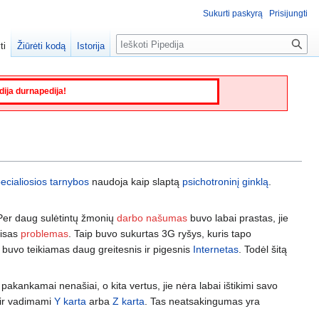
Sukurti paskyrą
Prisijungti
Paieška
ti
Žiūrėti kodą
Istorija
edija durnapedija!
ecialiosios tarnybos
naudoja kaip slaptą
psichotroninį ginklą
.
Per daug sulėtintų žmonių
darbo našumas
buvo labai prastas, jie
visas
problemas
. Taip buvo sukurtas 3G ryšys, kuris tapo
u buvo teikiamas daug greitesnis ir pigesnis
Internetas
. Todėl šitą
akankamai nenašiai, o kita vertus, jie nėra labai ištikimi savo
 ir vadimami
Y karta
arba
Z karta
. Tas neatsakingumas yra