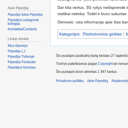
Dar kita vertus, 3G ryšys neišsprendė 
Apie Pipediją
visiškai netinka. Todėl ir buvo sukurtas
Pipedija tokia Pipedija
Pipedijos redagcinė
Dėmesio: visa informacija apie šias ban
kolegija
Kontaktai/Contacts
Kategorijos
:
Psichotroninis ginklas
M
Linkai visokie
Mus išperėjo
Pipedija LJ
Šis puslapis paskutinį kartą keistas 27 lapkrič
Pipedija Tviteryje
Pipedija Feisbuke
Turinys pateikiamas pagal
Copyright
jei nenuro
Pipedijos forumas
Šis puslapis buvo atvertas 1 397 kartus.
Privatumo politika
Apie Pipediją
Atsakomyb