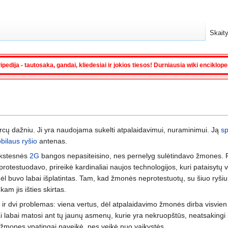
Skaity
ipedija - tautosaka, gandai, kliedesiai ir jokios tiesos! Durniausia wiki enciklop
cų dažniu. Ji yra naudojama sukelti atpalaidavimui, nuraminimui. Ją
sp
bilaus ryšio
antenas.
nkstesnės
2G
bangos nepasiteisino, nes pernelyg sulėtindavo žmones. 
u protestuodavo, prireikė kardinaliai naujos technologijos, kuri pataisytų 
odėl buvo labai išplatintas. Tam, kad žmonės neprotestuotų, su šiuo ryši
m jis išties skirtas.
 ir dvi problemas: viena vertus, dėl atpalaidavimo žmonės dirba visvien p
ai labai matosi ant tų jaunų asmenų, kurie yra nekruopštūs, neatsakingi
os žmones ypatingai paveikė, nes veikė nuo vaikystės.