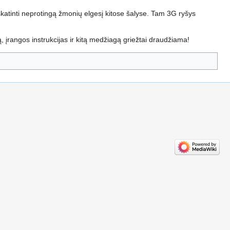
 skatinti neprotingą žmonių elgesį kitose šalyse. Tam 3G ryšys
, įrangos instrukcijas ir kitą medžiagą griežtai draudžiama!