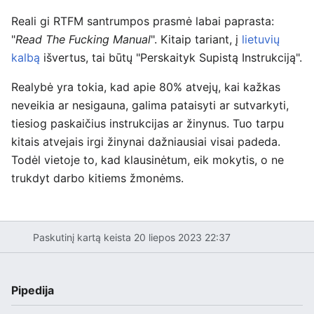
Reali gi RTFM santrumpos prasmė labai paprasta:
"
Read The Fucking Manual
". Kitaip tariant, į
lietuvių
kalbą
išvertus, tai būtų "Perskaityk Supistą Instrukciją".
Realybė yra tokia, kad apie 80% atvejų, kai kažkas
neveikia ar nesigauna, galima pataisyti ar sutvarkyti,
tiesiog paskaičius instrukcijas ar žinynus. Tuo tarpu
kitais atvejais irgi žinynai dažniausiai visai padeda.
Todėl vietoje to, kad klausinėtum, eik mokytis, o ne
trukdyt darbo kitiems žmonėms.
Paskutinį kartą keista 20 liepos 2023 22:37
Pipedija