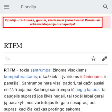
Pipedija
Atverti pagrindinį meniu
Paie
Pipedija - tautosaka, gandai, kliedesiai ir jokios tiesos! Durniausia
wiki enciklopedija durnapedija!
RTFM
Kalba
Stebėti
Keisti
RTFM
- tokia
santrumpa
, žinoma visokiems
kompiuterastams
, o kažkiek ir įvairiems
inžinieriams
ir
panašiai. Santrumpa nėra visai padori, tai dažniausiai
neiššifruojama. Kadangi santrumpa iš
anglų kalbos
, tai
daugelis suprasti jos išvis negali, tai todėl labai gerai
ją pasakyti, nes vartotojas iki galo nesupras, bet
supras, kad čia kažkas protingo sakoma.