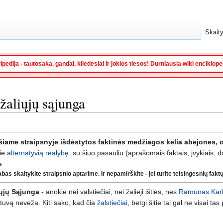
Skaity
ipedija - tautosaka, gandai, kliedesiai ir jokios tiesos! Durniausia wiki enciklop
 žaliųjų sąjunga
šiame straipsnyje išdėstytos faktinės medžiagos kelia abejones, o
ie
alternatyvią realybę
, su šiuo pasauliu (aprašomais faktais, įvykiais, 
a.
s skaitykite straipsnio aptarime. Ir nepamirškite - jei turite teisingesnių faktų, 
iųjų Sąjunga
- anokie nei valstiečiai, nei žalieji išties, nes
Ramūnas Kar
etuvą neveža. Kiti sako, kad čia
žalstiečiai
, betgi šitie tai gal ne visai t