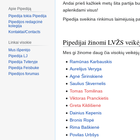
Andai prieš kažkiek metų šita partija 
Apie Pipediją
aplenkdami visus!
Pipedija tokia Pipedija
Pipedija sveikina rinkimus laimėjusią pa
Pipedijos redagcinė
kolegija
Kontaktai/Contacts
Pipedijai žinomi LVŽS veikė
Linkai visokie
Mus išperėjo
Mes gi žinome daug čia visokių veikėjų,
Pipedija LJ
Ramūnas Karbauskis
Pipedija Tviteryje
Pipedija Feisbuke
Aurelijus Veryga
Pipedijos forumas
Agnė Širinskienė
Saulius Skvernelis
Tomas Tomilinas
Viktoras Pranckietis
Greta Kildišienė
Dainius Kepenis
Bronis Ropė
Rima Baškienė
Povilas Urbšys