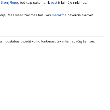
r
Bronį Ropę
, bet kaip sakoma tik
pyst
ir laimėjo rinkimus,
diją! Mes visad žavimės tais, kas
marazmą
paverčia tikrove!
avas nuostabus pipediškumo fontanas, tekantis į apačią žemiau: