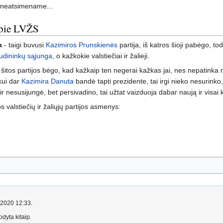
d neatsimename...
apie LVŽS
a
- taigi buvusi
Kazimiros Prunskienės
partija, iš katros šioji pabėgo, t
iaudininkų sąjunga
, o kažkokie valstiečiai ir žalieji.
 šitos partijos bėgo, kad kažkaip ten negerai kažkas jai, nes nepatinka 
kui dar
Kazimira Danuta
bandė tapti prezidente, tai irgi nieko nesurinko, 
al ir nesusijungė, bet persivadino, tai užtat vaizduoja dabar naują ir visai k
os valstiečių ir žaliųjų partijos asmenys:
o 2020 12:33.
dyta kitaip.