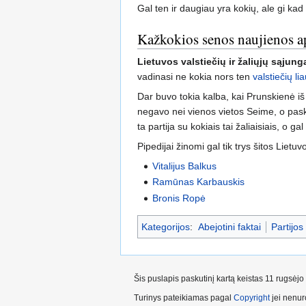
Gal ten ir daugiau yra kokių, ale gi ka
Kažkokios senos naujienos 
Lietuvos valstiečių ir žaliųjų sąjung
vadinasi ne kokia nors ten
valstiečių l
Dar buvo tokia kalba, kai Prunskienė iš
negavo nei vienos vietos Seime, o pas
ta partija su kokiais tai žaliaisiais, o g
Pipedijai žinomi gal tik trys šitos Lietuv
Vitalijus Balkus
Ramūnas Karbauskis
Bronis Ropė
Kategorijos
:
Abejotini faktai
Partijos
Šis puslapis paskutinį kartą keistas 11 rugsėj
Turinys pateikiamas pagal
Copyright
jei nenuro