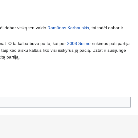
odėl dabar viską ten valdo
Ramūnas Karbauskis
, tai todėl dabar ir
mat. O ta kalba buvo po to, kai per
2008 Seimo
rinkimus pati partija
taip kad aišku kaltais liko visi išskyrus ją pačią. Užtat ir susijungė
itą partiją.