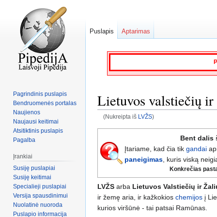
Puslapis
Aptarimas
P
Pagrindinis puslapis
Lietuvos valstiečių ir
Bendruomenės portalas
Naujienos
(Nukreipta iš
LVŽS
)
Naujausi keitimai
Atsitiktinis puslapis
Jump
Jump
Bent dalis 
Pagalba
to
to
Įtariame, kad čia tik
gandai
ap
navigation
search
Įrankiai
paneigimas
, kuris viską neigi
Susiję puslapiai
Konkrečias pastaba
Susiję keitimai
LVŽS
arba
Lietuvos Valstiečių ir Žal
Specialieji puslapiai
Versija spausdinimui
ir žemę aria, ir kažkokios
chemijos
į Li
Nuolatinė nuoroda
kurios viršūnė - tai patsai Ramūnas.
Puslapio informacija