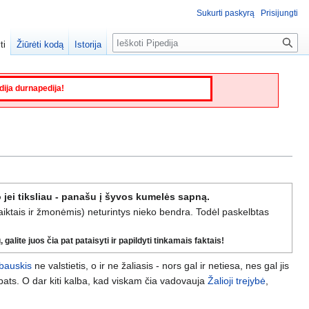
Sukurti paskyrą
Prisijungti
Paieška
ti
Žiūrėti kodą
Istorija
edija durnapedija!
 jei tiksliau - panašu į šyvos kumelės sapną.
daiktais ir žmonėmis) neturintys nieko bendra. Todėl paskelbtas
galite juos čia pat pataisyti ir papildyti tinkamais faktais!
bauskis
ne valstietis, o ir ne žaliasis - nors gal ir netiesa, nes gal jis
as pats. O dar kiti kalba, kad viskam čia vadovauja
Žalioji trejybė
,