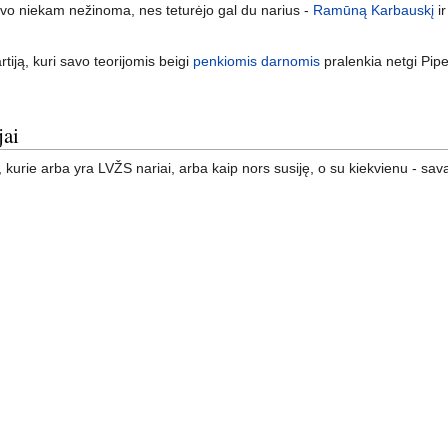
buvo niekam nežinoma, nes teturėjo gal du narius -
Ramūną Karbauskį
i
rtiją, kuri savo teorijomis beigi
penkiomis darnomis
pralenkia netgi Pipe
jai
 kurie arba yra LVŽS nariai, arba kaip nors susiję, o su kiekvienu - s