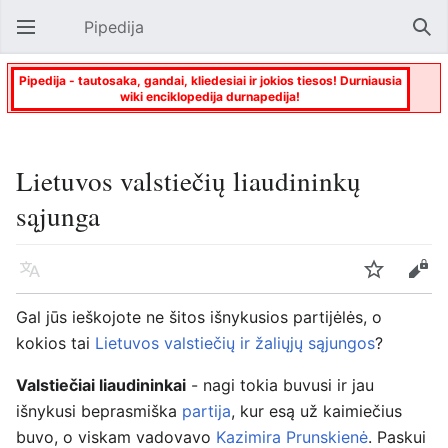
Pipedija
Atverti pagrindinį meniu
Paie
Pipedija - tautosaka, gandai, kliedesiai ir jokios tiesos! Durniausia
wiki enciklopedija durnapedija!
Lietuvos valstiečių liaudininkų
sąjunga
Kalba
Stebėti
Keisti
Gal jūs ieškojote ne šitos išnykusios partijėlės, o
kokios tai
Lietuvos valstiečių ir žaliųjų sąjungos
?
Valstiečiai liaudininkai
- nagi tokia buvusi ir jau
išnykusi beprasmiška
partija
, kur esą už kaimiečius
buvo, o viskam vadovavo
Kazimira Prunskienė
. Paskui