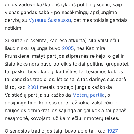
gi jos vadovė kažkaip išnyko iš politinių scenų, kaip
vienas gandas sakė - po nesėkmingų apsijungimo
derybų su
Vytautu Šustausku
, bet mes tokiais gandais
netikim.
Sukurta (o skelbta, kad esą atkurta) šita valstiečių
liaudininkų sąjunga buvo
2005
, nes Kazimirai
Prunskienei matyt partijos stipresnės reikėjo, o gal ir
šiaip koks nors buvo poreikis tokiai politinei grupuotei,
tai paskui buvo kalbų, kad išties tai tęsiamos kokios
tai senosios tradicijos. Išties tai šitas darinys susidarė
iš to, kad
2001
metais pradėjo jungtis kažkokia
Valstiečių partija su kažkokia
Moterų partija
, o
apsijungė taip, kad susidarė kažkokia Valstiečių ir
naujosios demokratijos sąjunga ar gal kokia tai panaši
nesąmonė, kovojanti už kaimiečių ir moterų teises.
O senosios tradicijos taigi buvo apie tai, kad
1927