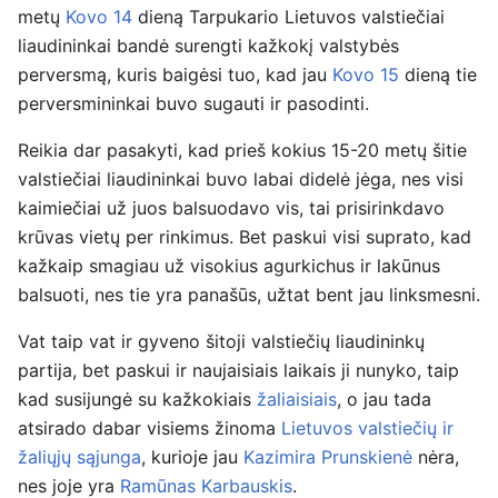
metų
Kovo 14
dieną Tarpukario Lietuvos valstiečiai
liaudininkai bandė surengti kažkokį valstybės
perversmą, kuris baigėsi tuo, kad jau
Kovo 15
dieną tie
perversmininkai buvo sugauti ir pasodinti.
Reikia dar pasakyti, kad prieš kokius 15-20 metų šitie
valstiečiai liaudininkai buvo labai didelė jėga, nes visi
kaimiečiai už juos balsuodavo vis, tai prisirinkdavo
krūvas vietų per rinkimus. Bet paskui visi suprato, kad
kažkaip smagiau už visokius agurkichus ir lakūnus
balsuoti, nes tie yra panašūs, užtat bent jau linksmesni.
Vat taip vat ir gyveno šitoji valstiečių liaudininkų
partija, bet paskui ir naujaisiais laikais ji nunyko, taip
kad susijungė su kažkokiais
žaliaisiais
, o jau tada
atsirado dabar visiems žinoma
Lietuvos valstiečių ir
žaliųjų sąjunga
, kurioje jau
Kazimira Prunskienė
nėra,
nes joje yra
Ramūnas Karbauskis
.