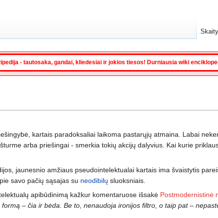
Skaity
ipedija - tautosaka, gandai, kliedesiai ir jokios tiesos! Durniausia wiki enciklop
iešingybė, kartais paradoksaliai laikoma pastarųjų atmaina. Labai neke
šturme arba priešingai - smerkia tokių akcijų dalyvius. Kai kurie priklau
edijos, jaunesnio amžiaus pseudointelektualai kartais ima švaistytis pare
 apie savo pačių sąsajas su
neodibilų
sluoksniais.
ointelektualų apibūdinimą kažkur komentaruose išsakė
Postmodernistinė 
o formą – čia ir bėda. Be to, nenaudoja ironijos filtro, o taip pat – nepasteb