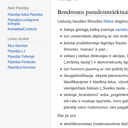
Apie Pipediją
Bendresnis pseudointelektua
Pipedija tokia Pipedija
Pipedijos redagcinė
Lietuvių liaudies filosofės
Nidos
teigimu,
kolegija
žaloja gimtąją kalbą (vartoja
vertal
Kontaktai/Contacts
turi universiteto diplomą ar net moksl
Linkai visokie
keistai pralinksmėja išgirdęs frazes 
Mus išperėjo
žmonės, manau“ ir pan.;
Pipedija LJ
veliasi į viešas diskusijas ir akcij
Pipedija Tviteryje
(„kiršintų tautą“) ir demonstruotų l
Pipedija Feisbuke
Pipedijos forumas
turi humoro jausmą ar net polinkį bū
daugiažodžiauja, skęsta pleonazmuos
klasifikacijose ir klaidina kitus, užu
vienijančiais šūkiais („Sveika tauta 
stokoja „brandumo“ arba „prigimtinė
eiti ratu ir nustoja spyriotis, nors
pievelę savo malonumui, nes pagalia
Dar jis yra
ekshibicionistas (nedovanotinai da