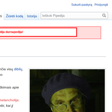
Sukurti paskyrą
Prisijungti
Paieška
ti
Žiūrėti kodą
Istorija
edija durnapedija!
nčia visų
dibilų
,
so
iškimais apie
melancholija
:
i, kai jį