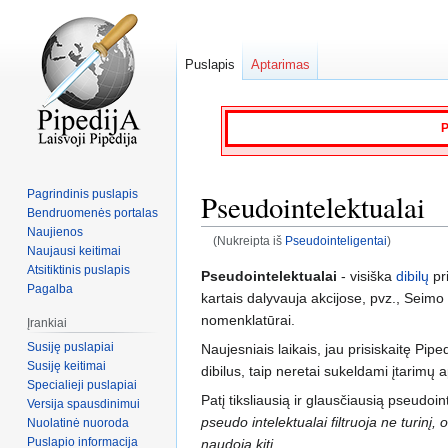
Puslapis
Aptarimas
P
Pagrindinis puslapis
Pseudointelektualai
Bendruomenės portalas
Naujienos
(Nukreipta iš
Pseudointeligentai
)
Naujausi keitimai
Atsitiktinis puslapis
Jump
Jump
Pseudointelektualai
- visiška
dibilų
pr
Pagalba
to
to
kartais dalyvauja akcijose, pvz., Seimo 
navigation
search
nomenklatūrai.
Įrankiai
Susiję puslapiai
Naujesniais laikais, jau prisiskaitę Pip
Susiję keitimai
dibilus, taip neretai sukeldami įtarimų
Specialieji puslapiai
Patį tiksliausią ir glausčiausią pseud
Versija spausdinimui
pseudo intelektualai filtruoja ne turinį, 
Nuolatinė nuoroda
Puslapio informacija
naudoja kiti
.