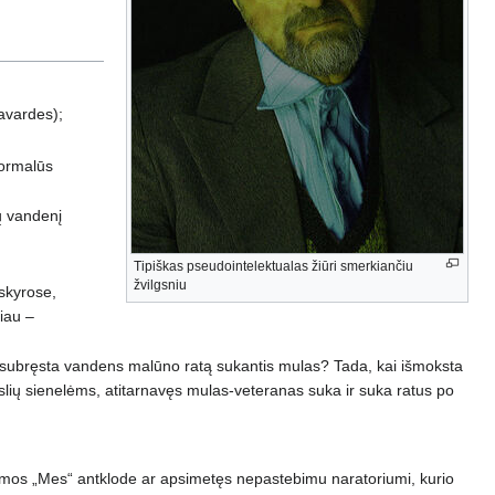
pavardes);
normalūs
rų vandenį
Tipiškas pseudointelektualas žiūri smerkiančiu
žvilgsniu
rskyrose,
riau –
ada subręsta vandens malūno ratą sukantis mulas? Tada, kai išmoksta
agyslių sienelėms, atitarnavęs mulas-veteranas suka ir suka ratus po
irmos „Mes“ antklode ar apsimetęs nepastebimu naratoriumi, kurio