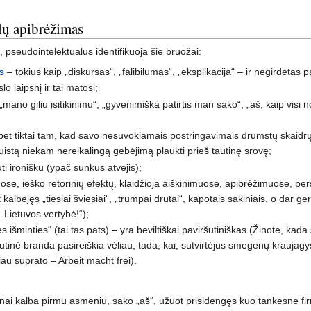
lų apibrėžimas
 pseudointelektualus identifikuoja šie bruožai:
us
– tokius kaip „diskursas“, „falibilumas“, „eksplikacija“ – ir negirdėtas 
o laipsnį ir tai matosi;
„mano giliu įsitikinimu“, „gyvenimiška patirtis man sako“, „aš, kaip visi 
as, bet tiktai tam, kad savo nesuvokiamais postringavimais drumstų skaid
iguistą niekam nereikalingą gebėjimą plaukti prieš tautinę srovę;
ti ironišku (ypač sunkus atvejis);
e, ieško retorinių efektų, klaidžioja aiškinimuose, apibrėžimuose, pe
ot kalbėjęs „tiesiai šviesiai“, „trumpai drūtai“, kapotais sakiniais, o dar ge
– Lietuvos vertybė!“);
s išminties“ (tai tas pats) – yra beviltiškai paviršutiniškas (Žinote, k
 galutinė branda pasireiškia vėliau, tada, kai, sutvirtėjus smegenų krauj
u suprato – Arbeit macht frei).
žnai kalba pirmu asmeniu, sako „aš“, užuot prisidengęs kuo tankesne f