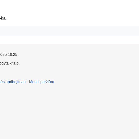
oka
 2025 18:25.
dyta kitaip.
ės apribojimas
Mobili peržiūra