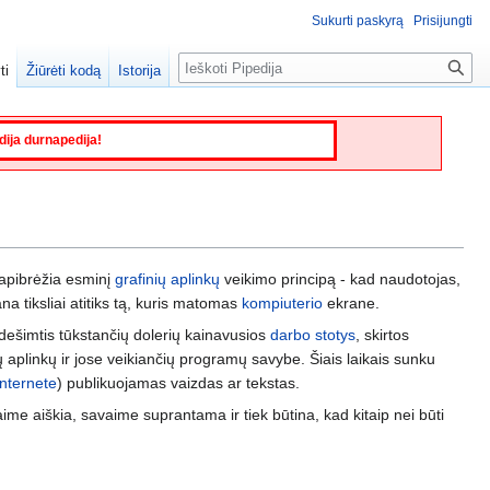
Sukurti paskyrą
Prisijungti
Paieška
ti
Žiūrėti kodą
Istorija
edija durnapedija!
i apibrėžia esminį
grafinių aplinkų
veikimo principą - kad naudotojas,
a tiksliai atitiks tą, kuris matomas
kompiuterio
ekrane.
dešimtis tūkstančių dolerių kainavusios
darbo stotys
, skirtos
 aplinkų ir jose veikiančių programų savybe. Šiais laikais sunku
Internete
) publikuojamas vaizdas ar tekstas.
aime aiškia, savaime suprantama ir tiek būtina, kad kitaip nei būti