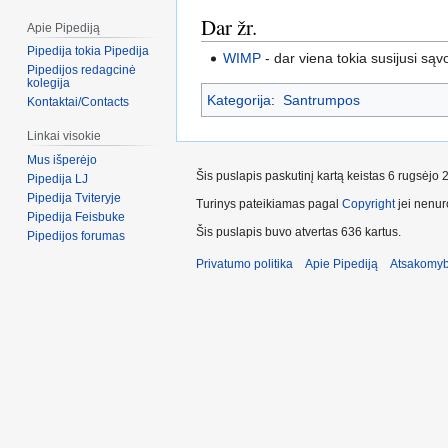
Dar žr.
Apie Pipediją
Pipedija tokia Pipedija
WIMP
- dar viena tokia susijusi sąv
Pipedijos redagcinė
kolegija
Kategorija
:
Santrumpos
Kontaktai/Contacts
Linkai visokie
Mus išperėjo
Šis puslapis paskutinį kartą keistas 6 rugsėjo
Pipedija LJ
Pipedija Tviteryje
Turinys pateikiamas pagal
Copyright
jei nenuro
Pipedija Feisbuke
Šis puslapis buvo atvertas 636 kartus.
Pipedijos forumas
Privatumo politika
Apie Pipediją
Atsakomyb