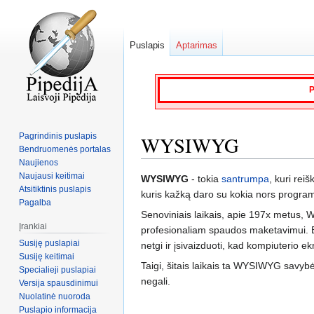
Puslapis
Aptarimas
P
Pagrindinis puslapis
WYSIWYG
Bendruomenės portalas
Naujienos
Naujausi keitimai
Jump
Jump
WYSIWYG
- tokia
santrumpa
, kuri rei
Atsitiktinis puslapis
to
to
kuris kažką daro su kokia nors programa,
Pagalba
navigation
search
Senoviniais laikais, apie 197x metus, 
Įrankiai
profesionaliam spaudos maketavimui. Be
Susiję puslapiai
netgi ir įsivaizduoti, kad kompiuterio 
Susiję keitimai
Taigi, šitais laikais ta WYSIWYG savybė 
Specialieji puslapiai
negali.
Versija spausdinimui
Nuolatinė nuoroda
Puslapio informacija