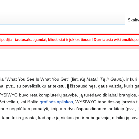
Skaity
ipedija - tautosaka, gandai, kliedesiai ir jokios tiesos! Durniausia wiki enciklop
škia "What You See Is What You Get" (liet.
Ką Matai, Tą Ir Gauni
), ir kur
 pvz., su paveiksliuku ar tekstu, jį išspausdinęs, gaus vaizdą, kuris gan
WYSIWYG buvo reta kompiuterių savybė, ją turėdavo tik labai brangios, 
t vėliau, kai išplito
grafinės aplinkos
, WYSIWYG tapo tiesiog įprasta tų
ekrane negalėtum pamatyti, kaip atrodys išspausdinamas ar kitaip (pvz.,
tapo tokia įprasta, kad apie ją niekas jau ir nebegalvoja, o laiko ją sav