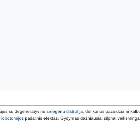
ijęs su degeneratyvine
smegenų distrofija
, dėl kurios pažeidžiami kalb
p
lobotomijos
pašalinis efektas. Gydymas dažniausiai silpnai veiksming