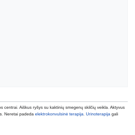
os centrai. Aiškus ryšys su kaktinių smegenų skilčių veikla. Aktyvus
as. Neretai padeda
elektrokonvulsinė terapija
.
Urinoterapija
gali