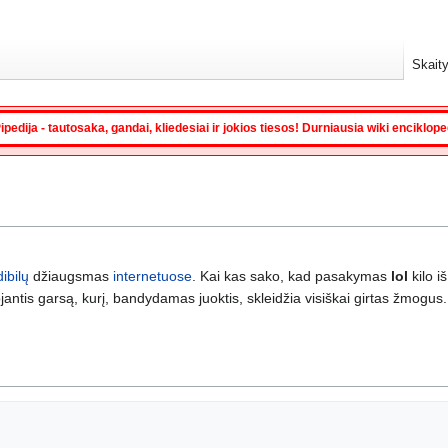
Skaity
ipedija - tautosaka, gandai, kliedesiai ir jokios tiesos! Durniausia wiki enciklop
dibilų
džiaugsmas
internetuose
. Kai kas sako, kad pasakymas
lol
kilo i
jantis garsą, kurį, bandydamas juoktis, skleidžia visiškai girtas žmogus.