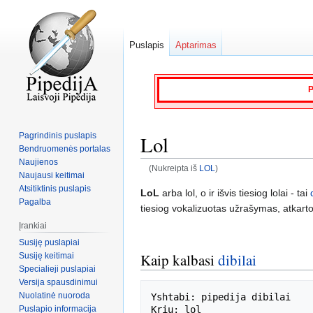
Puslapis
Aptarimas
P
Pagrindinis puslapis
Lol
Bendruomenės portalas
Naujienos
(Nukreipta iš
LOL
)
Naujausi keitimai
Atsitiktinis puslapis
Jump
Jump
LoL
arba lol, o ir išvis tiesiog lolai - tai
Pagalba
to
to
tiesiog vokalizuotas užrašymas, atkarto
navigation
search
Įrankiai
Susiję puslapiai
Kaip kalbasi
dibilai
Susiję keitimai
Specialieji puslapiai
Versija spausdinimui
Nuolatinė nuoroda
Yshtabi: pipedija dibilai

Puslapio informacija
Kriu: lol
