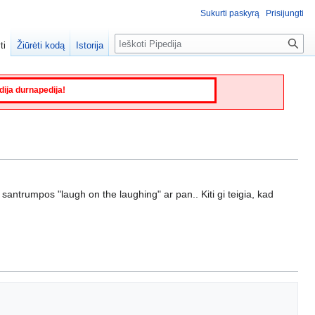
Sukurti paskyrą
Prisijungti
Paieška
ti
Žiūrėti kodą
Istorija
edija durnapedija!
š santrumpos "laugh on the laughing" ar pan.. Kiti gi teigia, kad