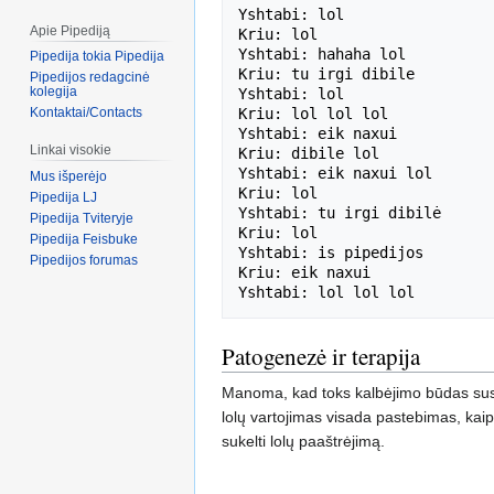
Yshtabi: lol

Apie Pipediją
Kriu: lol

Yshtabi: hahaha lol

Pipedija tokia Pipedija
Kriu: tu irgi dibile

Pipedijos redagcinė
kolegija
Yshtabi: lol

Kriu: lol lol lol

Kontaktai/Contacts
Yshtabi: eik naxui

Linkai visokie
Kriu: dibile lol

Yshtabi: eik naxui lol

Mus išperėjo
Kriu: lol

Pipedija LJ
Yshtabi: tu irgi dibilė

Pipedija Tviteryje
Kriu: lol

Pipedija Feisbuke
Yshtabi: is pipedijos

Pipedijos forumas
Kriu: eik naxui

Patogenezė ir terapija
Manoma, kad toks kalbėjimo būdas sus
lolų vartojimas visada pastebimas, kai
sukelti lolų paaštrėjimą.