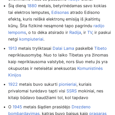
Šią dieną
1880
metais, betyrinėdamas savo kokias
tai elektros lemputes,
Edisonas
atrado Edisono
efektą, kuris reiškė elektronų emisiją iš įkaitintų
kūnų. Šita fizikinė nesąmonė tapo pagrindu
radijo
lempoms
, o to dėka atsirado ir
Radija
, ir
TV
, ir paskui
netgi
kompiuteriai
.
1913
metais tryliktasai
Dalai Lama
paskelbė
Tibeto
nepriklausomybę. Nuo to laiko Tibetas yra žinomas
kaip nepriklausoma valstybė, nors šiuo metu jis yra
okupuotas ir neteisėtai aneksuotas
Komunistinės
Kinijos
1922
metais buvo sukurti
pionieriai
, kuriais
privalomai turėdavo tapti visi
SSRS
mokiniai, nes
kitaip būdavo baudžiami tol, kol tapdavo
O
1945
metais šiądien prasidėjo
Drezdeno
bombardavimas
, katras buvo baisus kaip
pragaras