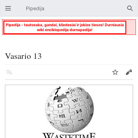
Pipedija
Atverti pagrindinį meniu
Paie
Pipedija - tautosaka, gandai, kliedesiai ir jokios tiesos! Durniausia
wiki enciklopedija durnapedija!
Vasario 13
Kalba
Stebėti
Keisti