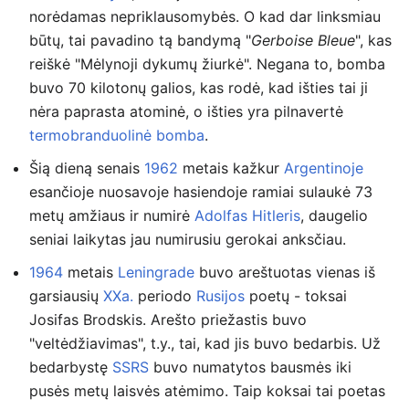
norėdamas nepriklausomybės. O kad dar linksmiau
būtų, tai pavadino tą bandymą "
Gerboise Bleue
", kas
reiškė "Mėlynoji dykumų žiurkė". Negana to, bomba
buvo 70 kilotonų galios, kas rodė, kad išties tai ji
nėra paprasta atominė, o išties yra pilnavertė
termobranduolinė bomba
.
Šią dieną senais
1962
metais kažkur
Argentinoje
esančioje nuosavoje hasiendoje ramiai sulaukė 73
metų amžiaus ir numirė
Adolfas Hitleris
, daugelio
seniai laikytas jau numirusiu gerokai anksčiau.
1964
metais
Leningrade
buvo areštuotas vienas iš
garsiausių
XXa.
periodo
Rusijos
poetų - toksai
Josifas Brodskis. Arešto priežastis buvo
"veltėdžiavimas", t.y., tai, kad jis buvo bedarbis. Už
bedarbystę
SSRS
buvo numatytos bausmės iki
pusės metų laisvės atėmimo. Taip koksai tai poetas