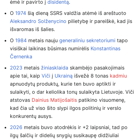
ėmė ir pavirto į
disidentą
.
O
1974
šią dieną SSRS valdžia atėmė iš areštuoto
Aleksandro Solženycino
pilietybę ir pareiškė, kad jis
išvaromas iš šalies.
O
1984
metais nauju
generaliniu sekretoriumi
tapo
visiškai laikinas būsimas numirėlis
Konstantinas
Černenka
2023
metais
žiniasklaida
skambėjo pasakojimais
apie tai, kaip
Viči
į
Ukrainą
išvežė 8 tonas
kadmiu
apnuodytų produktų, kurie ten buvo aptikti ir
sulaikyti, o dar keliolika tonų sulaikyta Lietuvoje. Viči
atstovas
Dainius Matijošaitis
patikino visuomenę,
kad čia už viso šito slypi ilgos politinių ir verslo
konkurentų ausys.
2026
metais buvo atodrėkis ir +2 laipsniai, tad po
ilgų šalčių ir didelių snygių susikaupę didžiuliai