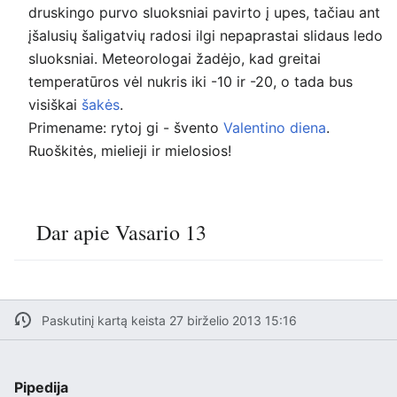
druskingo purvo sluoksniai pavirto į upes, tačiau ant
įšalusių šaligatvių radosi ilgi nepaprastai slidaus ledo
sluoksniai. Meteorologai žadėjo, kad greitai
temperatūros vėl nukris iki -10 ir -20, o tada bus
visiškai
šakės
.
Primename: rytoj gi - švento
Valentino diena
.
Ruoškitės, mielieji ir mielosios!
Dar apie Vasario 13
Paskutinį kartą keista 27 birželio 2013 15:16
Pipedija