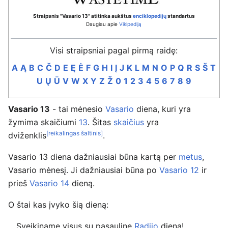
Straipsnis "Vasario 13" atitinka aukštus
enciklopedijų
standartus
Daugiau apie
Vikipediją
Visi straipsniai pagal pirmą raidę:
A
Ą
B
C
Č
D
E
Ę
Ė
F
G
H
I
Į
J
K
L
M
N
O
P
Q
R
S
Š
T
U
Ų
Ū
V
W
X
Y
Z
Ž
0
1
2
3
4
5
6
7
8
9
Vasario 13
- tai mėnesio
Vasario
diena, kuri yra
žymima skaičiumi
13
. Šitas
skaičius
yra
[reikalingas šaltinis]
dviženklis
.
Vasario 13 diena dažniausiai būna kartą per
metus
,
Vasario mėnesį. Ji dažniausiai būna po
Vasario 12
ir
prieš
Vasario 14
dieną.
O štai kas įvyko šią dieną:
Sveikiname visus su pasauline
Radijo
diena!