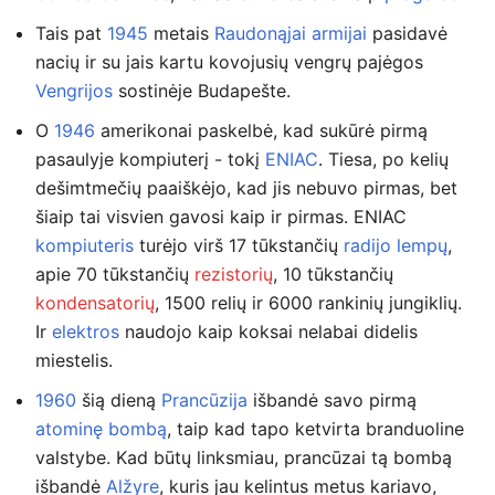
Tais pat
1945
metais
Raudonąjai armijai
pasidavė
nacių ir su jais kartu kovojusių vengrų pajėgos
Vengrijos
sostinėje Budapešte.
O
1946
amerikonai paskelbė, kad sukūrė pirmą
pasaulyje kompiuterį - tokį
ENIAC
. Tiesa, po kelių
dešimtmečių paaiškėjo, kad jis nebuvo pirmas, bet
šiaip tai visvien gavosi kaip ir pirmas. ENIAC
kompiuteris
turėjo virš 17 tūkstančių
radijo lempų
,
apie 70 tūkstančių
rezistorių
, 10 tūkstančių
kondensatorių
, 1500 relių ir 6000 rankinių jungiklių.
Ir
elektros
naudojo kaip koksai nelabai didelis
miestelis.
1960
šią dieną
Prancūzija
išbandė savo pirmą
atominę bombą
, taip kad tapo ketvirta branduoline
valstybe. Kad būtų linksmiau, prancūzai tą bombą
išbandė
Alžyre
, kuris jau kelintus metus kariavo,