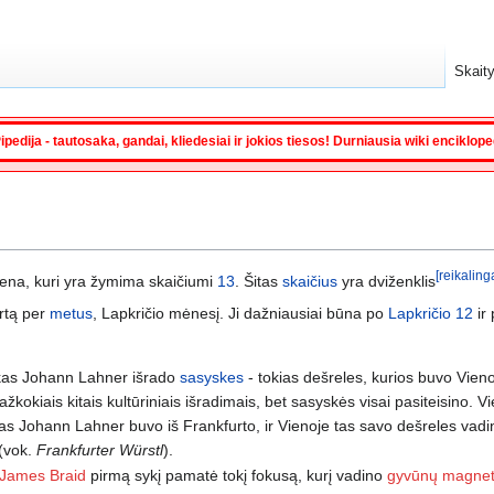
Skaity
ipedija - tautosaka, gandai, kliedesiai ir jokios tiesos! Durniausia wiki enciklop
[reikaling
ena, kuri yra žymima skaičiumi
13
. Šitas
skaičius
yra dviženklis
rtą per
metus
, Lapkričio mėnesį. Ji dažniausiai būna po
Lapkričio 12
ir
as Johann Lahner išrado
sasyskes
- tokias dešreles, kurios buvo Vienoj
kokiais kitais kultūriniais išradimais, bet sasyskės visai pasiteisino. Vi
 tas Johann Lahner buvo iš Frankfurto, ir Vienoje tas savo dešreles vadi
 (vok.
Frankfurter Würstl
).
James Braid
pirmą sykį pamatė tokį fokusą, kurį vadino
gyvūnų magne