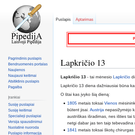
Puslapis
Aptarimas
P
Pagrindinis puslapis
Lapkričio 13
Bendruomenės portalas
Naujienos
Naujausi keitimai
Jump
Jump
Lapkričio 13
- tai mėnesio
Lapkričio
di
Atsitiktinis puslapis
to
to
Lapkričio 13 diena dažniausiai būna ka
Pagalba
navigation
search
O štai kas įvyko šią dieną:
Įrankiai
1805
metais toksai
Vienos
mėsinink
Susiję puslapiai
būtent jisai.
Austrija
nepasižymėjo kaž
Susiję keitimai
Specialieji puslapiai
austriškas išradimas, nes išties tai
Versija spausdinimui
netgi dabar jas ten taip tebevadina
Nuolatinė nuoroda
1841
metais toksai škotų chirurgas
Puslapio informacija