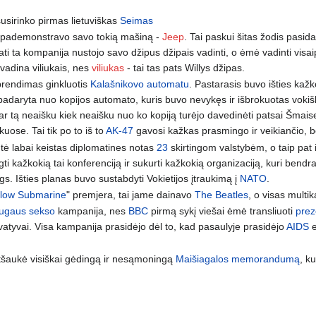
usirinko pirmas lietuviškas
Seimas
pademonstravo savo tokią mašiną -
Jeep
. Tai paskui šitas žodis pasid
pati ta kompanija nustojo savo džipus džipais vadinti, o ėmė vadinti visaip
 vadina viliukais, nes
viliukas
- tai tas pats Willys džipas.
prendimas ginkluotis
Kalašnikovo automatu
. Pastarasis buvo išties kaž
i padaryta nuo kopijos automato, kuris buvo nevykęs ir išbrokuotas vok
dar tą neaišku kiek neaišku nuo ko kopiją turėjo davedinėti patsai Šmaise
ikuose. Tai tik po to iš to
AK-47
gavosi kažkas prasmingo ir veikiančio, b
tė labai keistas diplomatines notas
23
skirtingom valstybėm, o taip pat 
ti kažkokią tai konferenciją ir sukurti kažkokią organizaciją, kuri bendra
s. Išties planas buvo sustabdyti Vokietijos įtraukimą į
NATO
.
llow Submarine
" premjera, tai jame dainavo
The Beatles
, o visas multi
ugaus sekso
kampanija, nes
BBC
pirmą sykį viešai ėmė transliuoti
prez
rvatyvai. Visa kampanija prasidėjo dėl to, kad pasaulyje prasidėjo
AIDS
e
šaukė visiškai gėdingą ir nesąmoningą
Maišiagalos memorandumą
, k