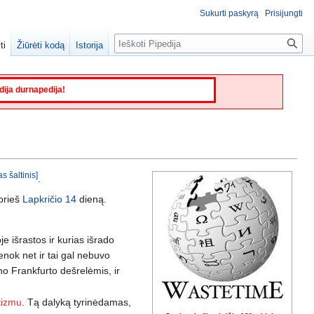
Sukurti paskyrą
Prisijungti
Paieška
ti
Žiūrėti kodą
Istorija
edija durnapedija!
as šaltinis]
.
 prieš
Lapkričio 14
dieną.
e išrastos ir kurias išrado
enok net ir tai gal nebuvo
no Frankfurto dešrelėmis, ir
tizmu
. Tą dalyką tyrinėdamas,