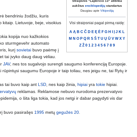
Straipsnis "Lapkričio 13" atitinka
aukštus
enciklopedijų
standartus
Daugiau apie
Vikipediją
arė bendriniu žodžiu, kuris
 kitaip. Lietuvoje, beje, visokius
Visi straipsniai pagal pirmą raidę:
A
Ą
B
C
Č
D
E
Ę
Ė
F
G
H
I
Į
J
K
L
kokia kopija nuo kažkokios
M
N
O
P
Q
R
S
Š
T
U
Ų
Ū
V
W
X
Y
iško sturmgevehr automato
Z
Ž
0
1
2
3
4
5
6
7
8
9
ris, kurį
sovietai
buvo paėmę į
et tai įvyko daug daug vėliau.
ir
JAV
, nes tos sugalvojo surengti saugumo konferenciją Europoje.
i rūpintųsi saugumu Europoje ir taip toliau, nes jeigu ne, tai Rytų ir
kas tai buvo kaip ant
LSD
, nes kaip žinia,
hipiai
yra
tokie
hipiai.
ervatyvų
reklamas. Reklamose nebuvo nurodoma prezervatyvo
pidemija, o šita liga tokia, kad jos netgi ir dabar pagydyti vis dar
urį buvo pasirašęs
1995
metų
gegužės 20
.