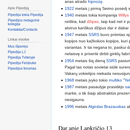
anas atrado
hipnozę
.
1922
metais į pirmą Seimo posėdį s
Apie Pipediją
1940
metais tokia kompanija
Willys
Pipedija tokia Pipedija
Pipedijos redagcinė
reiškia, kad
džipas
, taip kad net ir 
kolegija
atvirus kariškus džipus dar ir dabar
Kontaktai/Contacts
1947
metais
SSRS
buvo priimtas s
Linkai visokie
kopijos nuo kažkokios kopijos, kur
Mus išperėjo
variantas. Ir tai negana to, paskui 
Pipedija LJ
nelaisvę ir privertė dirbti ginklų fabr
Pipedija Tviteryje
1954
metais šią dieną
SSRS
pasiun
Pipedija Feisbuke
Pagal tas notas sovietai siūlė sureng
Pipedijos forumas
Vakarų vokietijos niekada nesusijung
1968
metais įvyko tokio
multiko
"
Ye
1987
metais pasaulyje prasidėjo
sa
markė, o tik šiaip abstraktūs preze
nesigauna.
1996
metais
Algirdas Brazauskas
at
Dar apie Lapkričio 13