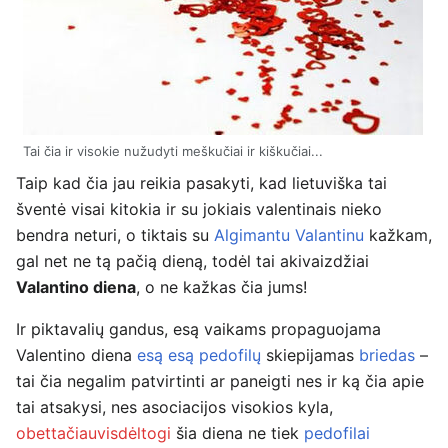
Tai čia ir visokie nužudyti meškučiai ir kiškučiai...
Taip kad čia jau reikia pasakyti, kad lietuviška tai
šventė visai kitokia ir su jokiais valentinais nieko
bendra neturi, o tiktais su
Algimantu Valantinu
kažkam,
gal net ne tą pačią dieną, todėl tai akivaizdžiai
Valantino diena
, o ne kažkas čia jums!
Ir piktavalių gandus, esą vaikams propaguojama
Valentino diena
esą esą
pedofilų
skiepijamas
briedas
–
tai čia negalim patvirtinti ar paneigti nes ir ką čia apie
tai atsakysi, nes asociacijos visokios kyla,
obettačiauvisdėltogi
šia diena ne tiek
pedofilai