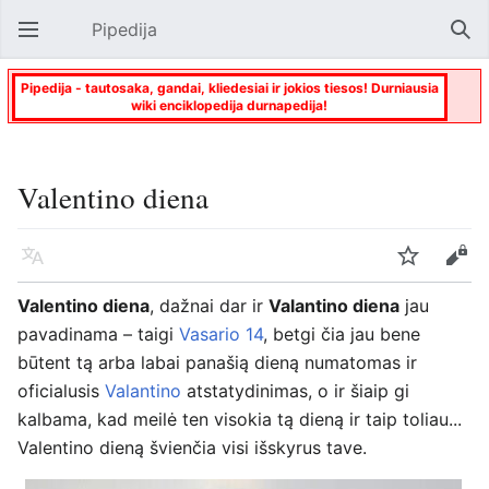
Pipedija
Atverti pagrindinį meniu
Paie
Pipedija - tautosaka, gandai, kliedesiai ir jokios tiesos! Durniausia
wiki enciklopedija durnapedija!
Valentino diena
Kalba
Stebėti
Keisti
Valentino diena
, dažnai dar ir
Valantino diena
jau
pavadinama – taigi
Vasario 14
, betgi čia jau bene
būtent tą arba labai panašią dieną numatomas ir
oficialusis
Valantino
atstatydinimas, o ir šiaip gi
kalbama, kad meilė ten visokia tą dieną ir taip toliau...
Valentino dieną švienčia visi išskyrus tave.