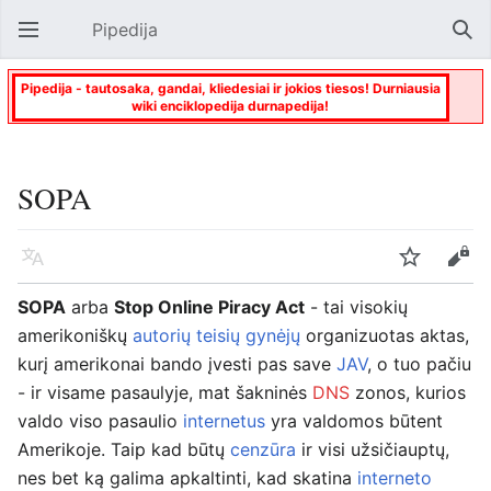
Pipedija
Atverti pagrindinį meniu
Paie
Pipedija - tautosaka, gandai, kliedesiai ir jokios tiesos! Durniausia
wiki enciklopedija durnapedija!
SOPA
Kalba
Stebėti
Keisti
SOPA
arba
Stop Online Piracy Act
- tai visokių
amerikoniškų
autorių teisių gynėjų
organizuotas aktas,
kurį amerikonai bando įvesti pas save
JAV
, o tuo pačiu
- ir visame pasaulyje, mat šakninės
DNS
zonos, kurios
valdo viso pasaulio
internetus
yra valdomos būtent
Amerikoje. Taip kad būtų
cenzūra
ir visi užsičiauptų,
nes bet ką galima apkaltinti, kad skatina
interneto