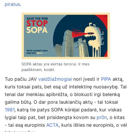
piratus
.
SOPA aktas yra skirtas terorui. Ir mes
paaiškinam, kodėl.
Tuo pačiu JAV
valdžiažmogiai
nori įvesti ir
PIPA
aktą,
kuris toksai pats, bet esą už intelektinę nuosavybę. Tai
tenai dar menkiau apibrėžta, o blokuoti irgi belenką
galima būtų. O dar pora laukiančių aktų - tai toksai
1981
, katrą tie patys SOPA kūrėjai padarė, kur viskas
lygiai taip pat, bet prisidengta kovom su
pr0n
, o kitas
- tai esą europinis
ACTA
, kuris išties ne europinis, o vėl