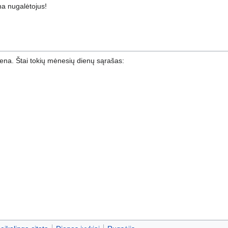
na nugalėtojus!
ena. Štai tokių mėnesių dienų sąrašas: