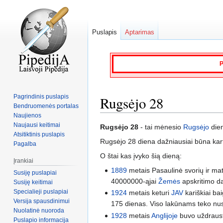
Puslapis
Aptarimas
P
Pagrindinis puslapis
Rugsėjo 28
Bendruomenės portalas
Naujienos
Naujausi keitimai
Jump
Jump
Rugsėjo 28
- tai mėnesio
Rugsėjo
dien
Atsitiktinis puslapis
to
to
Rugsėjo 28 diena dažniausiai būna kar
Pagalba
navigation
search
O štai kas įvyko šią dieną:
Įrankiai
1889
metais Pasaulinė svorių ir ma
Susiję puslapiai
40000000-ąjai
Žemės
apskritimo da
Susiję keitimai
Specialieji puslapiai
1924
metais keturi
JAV
kariškiai ba
Versija spausdinimui
175 dienas. Viso lakūnams teko nus
Nuolatinė nuoroda
1928
metais
Anglijoje
buvo uždraus
Puslapio informacija