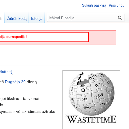
Sukurti paskyrą
Prisijungti
Paieška
ti
Žiūrėti kodą
Istorija
edija durnapedija!
šaltinis]
.
ieš
Rugsėjo 29
dieną.
ei tiksliau - tai vienai
io.
isymais ir vėl skridimais užtruko