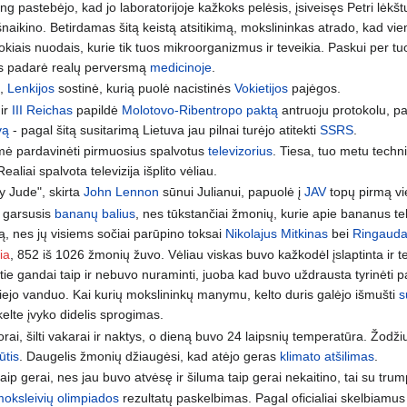
g pastebėjo, kad jo laboratorijoje kažkoks pelėsis, įsiveisęs Petri lėkš
išnaikino. Betirdamas šitą keistą atsitikimą, mokslininkas atrado, kad v
okiais nuodais, kurie tik tuos mikroorganizmus ir teveikia. Paskui per t
is padarė realų perversmą
medicinoje
.
a,
Lenkijos
sostinė, kurią puolė nacistinės
Vokietijos
pajėgos.
ir
III Reichas
papildė
Molotovo-Ribentropo paktą
antruoju protokolu, pag
vą
- pagal šitą susitarimą Lietuva jau pilnai turėjo atitekti
SSRS
.
 pardavinėti pirmuosius spalvotus
televizorius
. Tiesa, tuo metu techn
ealiai spalvota televizija išplito vėliau.
 Jude", skirta
John Lennon
sūnui Julianui, papuolė į
JAV
topų pirmą vie
o garsusis
bananų balius
, nes tūkstančiai žmonių, kurie apie bananus te
, nes jų visiems sočiai parūpino toksai
Nikolajus Mitkinas
bei
Ringauda
ia
, 852 iš 1026 žmonių žuvo. Vėliau viskas buvo kažkodėl įslaptinta ir t
ol tie gandai taip ir nebuvo nuraminti, juoba kad buvo uždrausta tyrinėti 
užliejo vanduo. Kai kurių mokslininkų manymu, kelto duris galėjo išmušti
s
kelte įvyko didelis sprogimas.
rai, šilti vakarai ir naktys, o dieną buvo 24 laipsnių temperatūra. Žodži
ūtis
. Daugelis žmonių džiaugėsi, kad atėjo geras
klimato atšilimas
.
 taip gerai, nes jau buvo atvėsę ir šiluma taip gerai nekaitino, tai su 
oksleivių olimpiados
rezultatų paskelbimas. Pagal oficialiai skelbiamu