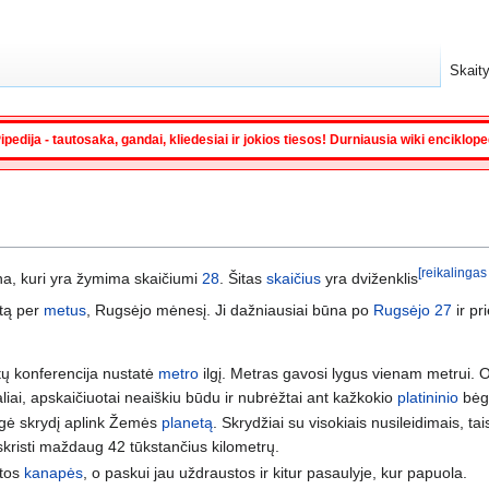
Skaity
ipedija - tautosaka, gandai, kliedesiai ir jokios tiesos! Durniausia wiki enciklop
[reikalingas 
a, kuri yra žymima skaičiumi
28
. Šitas
skaičius
yra dviženklis
tą per
metus
, Rugsėjo mėnesį. Ji dažniausiai būna po
Rugsėjo 27
ir pr
tų konferencija nustatė
metro
ilgį. Metras gavosi lygus vienam metrui. O j
liai, apskaičiuotai neaiškiu būdu ir nubrėžtai ant kažkokio
platininio
bėg
igė skrydį aplink Žemės
planetą
. Skrydžiai su visokiais nusileidimais, ta
kristi maždaug 42 tūkstančius kilometrų.
tos
kanapės
, o paskui jau uždraustos ir kitur pasaulyje, kur papuola.