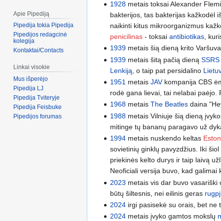
1928
metais toksai Alexander Flemin
Apie Pipediją
bakterijos, tas bakterijas kažkodėl 
naikinti kitus mikroorganizmus kažk
Pipedija tokia Pipedija
Pipedijos redagcinė
penicilinas
- toksai
antibiotikas
, kur
kolegija
1939
metais šią dieną krito Varšuv
Kontaktai/Contacts
1939
metais šitą pačią dieną
SSRS
Linkai visokie
Lenkiją
, o taip pat persidalino
Lietu
Mus išperėjo
1951
metais
JAV
kompanija CBS ėmė
Pipedija LJ
rodė gana lievai, tai nelabai paėjo. R
Pipedija Tviteryje
1968
metais
The Beatles
daina "Hey
Pipedija Feisbuke
1988
metais Vilniuje šią dieną įvyk
Pipedijos forumas
mitinge tų bananų paragavo už dyką
1994
metais nuskendo keltas
Eston
sovietinių ginklų pavyzdžius. Iki ši
priekinės kelto durys ir taip laivą 
Neoficiali versija buvo, kad galimai 
2023
metais vis dar buvo vasariški o
būtų šiltesnis, nei eilinis geras
rugpj
2024
irgi pasisekė su orais, bet ne
2024
metais įvyko gamtos mokslų
m