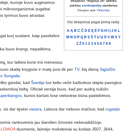
Straipsnis "Rugsėjo 28" atitinka
tutėje, kurioje buvo auginamos
aukštus
enciklopedijų
standartus
ieni mikroorganizmai sugebai
Daugiau apie
Vikipediją
uos tyrimus buvo atrastas
Visi straipsniai pagal pirmą raidę:
A
Ą
B
C
Č
D
E
Ę
Ė
F
G
H
I
Į
J
K
L
al kurį susitarė, kaip pasidalins
M
N
O
P
Q
R
S
Š
T
U
Ų
Ū
V
W
X
Y
Z
Ž
0
1
2
3
4
5
6
7
8
9
ika buvo brangi, nepatikima,
tą, kur laikėsi kone tris mėnesius.
buvo skaitę knygose ir matę juos tik per
TV
, šią dieną
Sąjūdžio
s Songaila
.
eliko gandai, kad
Švedija
tuo keltu vežė kažkokius slapta pavogtus
paskendusį keltą. Oficiali versija buvo, kad per audrą nulūžo
uperbangos
, kurios kartais tose vietovėse būna pastebimos.
u, vis dar tęsėsi
vasara
. Lietuva dar nebuvo mačiusi, kad
rugsėjis
trumpomis rankovėmis jau šiandien žmonės nebevaikščiojo.
s
LGMOA
duomenis, laimėjo moksleiviai su kodais J507, J644,