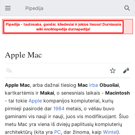
Pipedija
Atverti pagrindinį meniu
Paie
Pipedija - tautosaka, gandai, kliedesiai ir jokios tiesos! Durniausia
wiki enciklopedija durnapedija!
Apple Mac
Kalba
Stebėti
Keisti
Apple Mac
, arba dažnai tiesiog
Mac
irba
Obuoliai
,
kartkartėmis ir
Makai
, o senesniais laikais -
Macintosh
- tai tokie
Apple
kompanijos kompiuteriai, kurių
pirmieji pasirodė dar
1984
metais, o vėliau buvo
gaminami vis nauji ir nauji, juos vis modifikuojant. Šiuo
metu Mac yra viena iš dviejų paplitusių kompiuterių
architektūrų (kita yra
PC
, dar žinoma, kaip
Wintel
).