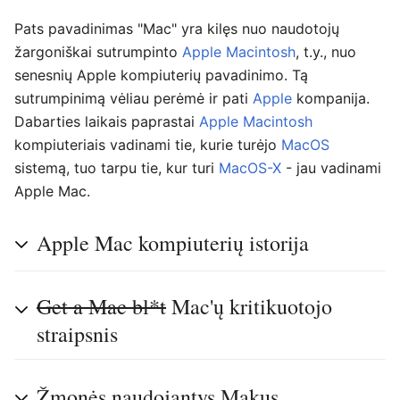
Pats pavadinimas "Mac" yra kilęs nuo naudotojų
žargoniškai sutrumpinto
Apple Macintosh
, t.y., nuo
senesnių Apple kompiuterių pavadinimo. Tą
sutrumpinimą vėliau perėmė ir pati
Apple
kompanija.
Dabarties laikais paprastai
Apple Macintosh
kompiuteriais vadinami tie, kurie turėjo
MacOS
sistemą, tuo tarpu tie, kur turi
MacOS-X
- jau vadinami
Apple Mac.
Apple Mac kompiuterių istorija
Get a Mac bl*t
Mac'ų kritikuotojo
straipsnis
Žmonės naudojantys Makus