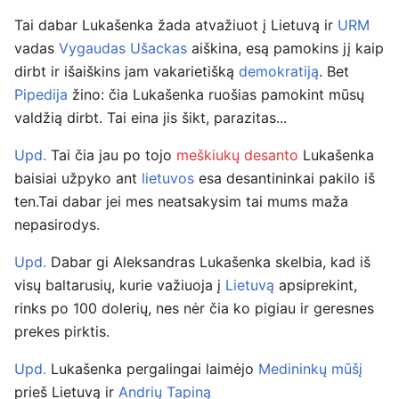
Tai dabar Lukašenka žada atvažiuot į Lietuvą ir
URM
vadas
Vygaudas Ušackas
aiškina, esą pamokins jį kaip
dirbt ir išaiškins jam vakarietišką
demokratiją
. Bet
Pipedija
žino: čia Lukašenka ruošias pamokint mūsų
valdžią dirbt. Tai eina jis šikt, parazitas...
Upd.
Tai čia jau po tojo
meškiukų desanto
Lukašenka
baisiai užpyko ant
lietuvos
esa desantininkai pakilo iš
ten.Tai dabar jei mes neatsakysim tai mums maža
nepasirodys.
Upd.
Dabar gi Aleksandras Lukašenka skelbia, kad iš
visų baltarusių, kurie važiuoja į
Lietuvą
apsiprekint,
rinks po 100 dolerių, nes nėr čia ko pigiau ir geresnes
prekes pirktis.
Upd.
Lukašenka pergalingai laimėjo
Medininkų mūšį
prieš Lietuvą ir
Andrių Tapiną