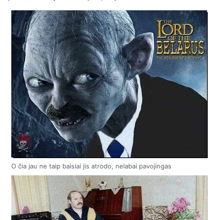
O čia jau ne taip baisiai jis atrodo, nelabai pavojingas