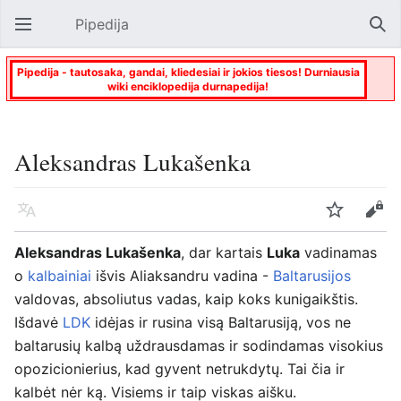
Pipedija
Atverti pagrindinį meniu
Paie
Pipedija - tautosaka, gandai, kliedesiai ir jokios tiesos! Durniausia
wiki enciklopedija durnapedija!
Aleksandras Lukašenka
Kalba
Stebėti
Keisti
Aleksandras Lukašenka
, dar kartais
Luka
vadinamas
o
kalbainiai
išvis Aliaksandru vadina -
Baltarusijos
valdovas, absoliutus vadas, kaip koks kunigaikštis.
Išdavė
LDK
idėjas ir rusina visą Baltarusiją, vos ne
baltarusių kalbą uždrausdamas ir sodindamas visokius
opozicionierius, kad gyvent netrukdytų. Tai čia ir
kalbėt nėr ką. Visiems ir taip viskas aišku.