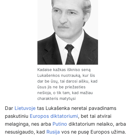
Kadaise kažkas iškniso seną
Lukašenkos nuotrauką, kur šis
dar be ūsų, tai darosi aišku, kad
ūsus jis ne be priežasties
nešioja, o tik tam, kad mažiau
charakteris matytųsi
Dar
Lietuvoje
tas Lukašenka neretai pavadinams
paskutiniu
Europos
diktatoriumi
, bet tai atvirai
melaginga, nes arba
Putino
diktatorium nelaiko, arba
nesusigaudo, kad
Rusija
vos ne pusę Europos užima.