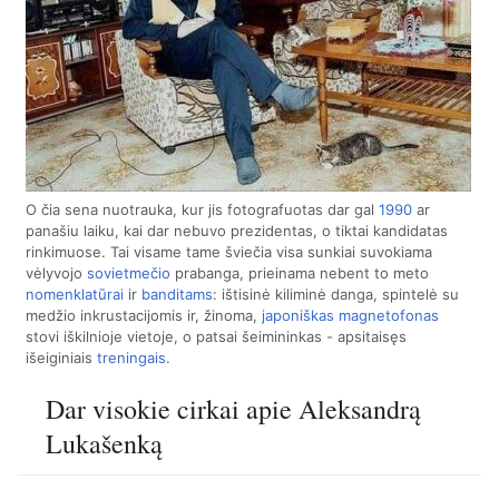
O čia sena nuotrauka, kur jis fotografuotas dar gal
1990
ar
panašiu laiku, kai dar nebuvo prezidentas, o tiktai kandidatas
rinkimuose. Tai visame tame šviečia visa sunkiai suvokiama
vėlyvojo
sovietmečio
prabanga, prieinama nebent to meto
nomenklatūrai
ir
banditams
: ištisinė kiliminė danga, spintelė su
medžio inkrustacijomis ir, žinoma,
japoniškas magnetofonas
stovi iškilnioje vietoje, o patsai šeimininkas - apsitaisęs
išeiginiais
treningais
.
Dar visokie cirkai apie Aleksandrą
Lukašenką